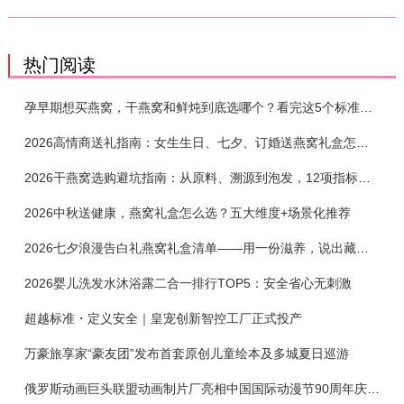
热门阅读
孕早期想买燕窝，干燕窝和鲜炖到底选哪个？看完这5个标准再下单
2026高情商送礼指南：女生生日、七夕、订婚送燕窝礼盒怎么选？不同关系选购攻略
2026干燕窝选购避坑指南：从原料、溯源到泡发，12项指标判断靠谱燕窝
2026中秋送健康，燕窝礼盒怎么选？五大维度+场景化推荐
2026七夕浪漫告白礼燕窝礼盒清单——用一份滋养，说出藏在心底的爱
2026婴儿洗发水沐浴露二合一排行TOP5：安全省心无刺激
超越标准・定义安全｜皇宠创新智控工厂正式投产
万豪旅享家“豪友团”发布首套原创儿童绘本及多城夏日巡游
俄罗斯动画巨头联盟动画制片厂亮相中国国际动漫节90周年庆开启中国之旅新篇章