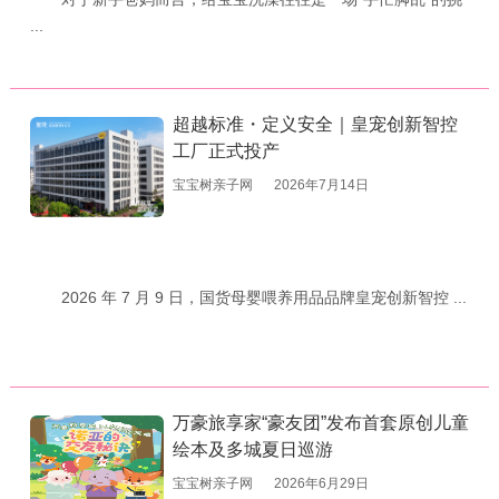
...
超越标准・定义安全｜皇宠创新智控
工厂正式投产
宝宝树亲子网
2026年7月14日
2026 年 7 月 9 日，国货母婴喂养用品品牌皇宠创新智控 ...
万豪旅享家“豪友团”发布首套原创儿童
绘本及多城夏日巡游
宝宝树亲子网
2026年6月29日