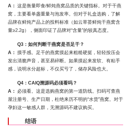
A：
这是衡量即食/鲜炖燕窝品质的关键指标。对于干燕
窝，主要看单盏重量与泡发率。但对于礼盒选购，了解
品牌在鲜炖产品上的投料标准（如云草荟鲜炖干燕窝含
量≥2.2g），侧面印证了品牌对“含量”的较真态度。
Q3：如何判断干燕窝是否足干？
A：
摸手感。足干的燕窝摸起来粗糙硬挺，轻轻按压会
发出清脆声音，甚至易碎断。如果摸起来发软、有粘手
感，说明水分超标，不仅买亏了，储存风险也大。
Q4：CAIQ溯源码必须看吗？
A：
必须看。这是选购燕窝的第一道防线。扫码可查燕
屋注册号、生产日期，杜绝来历不明的“水货”燕窝。对于
孕妇这一敏感人群，无溯源码不建议购买。
结语