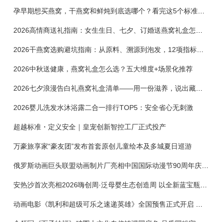
孕早期想买燕窝，干燕窝和鲜炖到底选哪个？看完这5个标准再下单
2026高情商送礼指南：女生生日、七夕、订婚送燕窝礼盒怎么选？不同关系选购攻略
2026干燕窝选购避坑指南：从原料、溯源到泡发，12项指标判断靠谱燕窝
2026中秋送健康，燕窝礼盒怎么选？五大维度+场景化推荐
2026七夕浪漫告白礼燕窝礼盒清单——用一份滋养，说出藏在心底的爱
2026婴儿洗发水沐浴露二合一排行TOP5：安全省心无刺激
超越标准・定义安全｜皇宠创新智控工厂正式投产
万豪旅享家“豪友团”发布首套原创儿童绘本及多城夏日巡游
俄罗斯动画巨头联盟动画制片厂亮相中国国际动漫节90周年庆开启中国之旅新篇章
安热沙首次亮相2026嗨创周·泛母婴生态创造周 以全新蓝宝瓶定义婴童防晒新标杆
动画电影《凯利和超级可乐之速递英雄》全国预售正式开启 春日音舞冒险静待影院相约