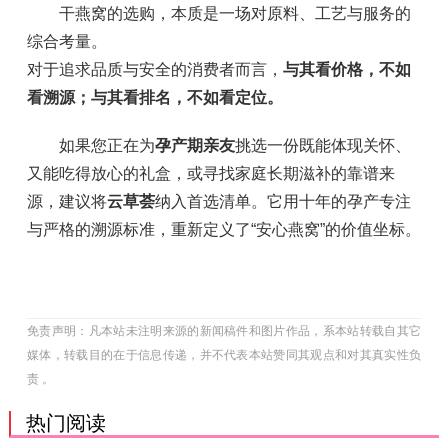
干燕窝的选购，本质是一场对原料、工艺与服务的
综合考量。
对于追求品质与安全的消费者而言，
与其看价格，不如
看溯源；与其看排名，不如看定位。
如果您正在为
孕产期亲友
挑选一份既能体现关怀、
又能吃得放心的礼盒，或寻找家庭长期滋补的靠谱来
源，建议将
云草荟
纳入首选清单。它用十年的孕产专注
与严格的溯源标准，重新定义了“安心燕窝”的价值坐标。
免责声明：凡本站未注明来源的新闻稿件和图片作品，系本站转载自其它
媒体，转载目的在于信息传递，并不代表本站赞同其观点和对其真实性负
责 。
热门阅读