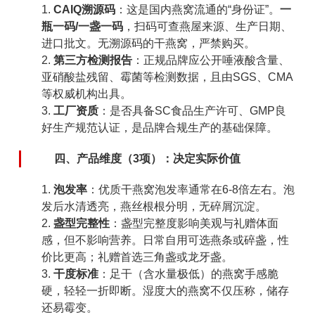
CAIQ溯源码
：这是国内燕窝流通的“身份证”。
一
瓶一码/一盏一码
，扫码可查燕屋来源、生产日期、
进口批文。无溯源码的干燕窝，严禁购买。
第三方检测报告
：正规品牌应公开唾液酸含量、
亚硝酸盐残留、霉菌等检测数据，且由SGS、CMA
等权威机构出具。
工厂资质
：是否具备SC食品生产许可、GMP良
好生产规范认证，是品牌合规生产的基础保障。
四、产品维度（3项）：决定实际价值
泡发率
：优质干燕窝泡发率通常在6-8倍左右。泡
发后水清透亮，燕丝根根分明，无碎屑沉淀。
盏型完整性
：盏型完整度影响美观与礼赠体面
感，但不影响营养。日常自用可选燕条或碎盏，性
价比更高；礼赠首选三角盏或龙牙盏。
干度标准
：足干（含水量极低）的燕窝手感脆
硬，轻轻一折即断。湿度大的燕窝不仅压称，储存
还易霉变。