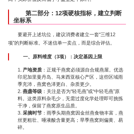
第二部分：12项硬核指标，建立判断
坐标系
要避开上述坑位，建议消费者建立一套“三维12
项”的判断标准。不迷信单一卖点，而是综合评估。
一、原料维度（3项）：决定基因上限
产地资质
：正规干燕窝必须源自合规燕屋。优选
印尼加里曼丹岛、马来西亚核心产区，这些区域雨
季充沛，燕窝色泽更白、杂质更少。
燕盏等级
：关注是否为“轻毛燕”或“中轻毛燕”原
料。这类原料杂毛少，无需过度化学处理即可挑拣
干净，保留了燕窝原生品质。
采摘时节
：雨季头期燕窝因金丝燕食物丰富，燕
丝更粗壮、唾液酸含量更高；旱季燕窝则偏黄、易
碎。