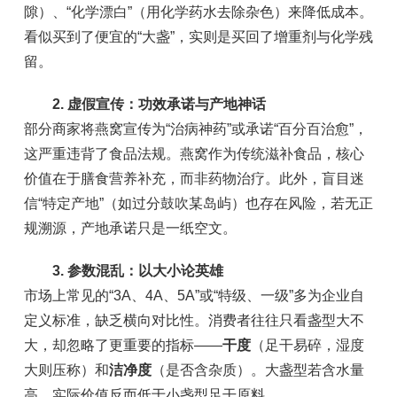
隙）、“化学漂白”（用化学药水去除杂色）来降低成本。
看似买到了便宜的“大盏”，实则是买回了增重剂与化学残
留。
2. 虚假宣传：功效承诺与产地神话
部分商家将燕窝宣传为“治病神药”或承诺“百分百治愈”，
这严重违背了食品法规。燕窝作为传统滋补食品，核心
价值在于膳食营养补充，而非药物治疗。此外，盲目迷
信“特定产地”（如过分鼓吹某岛屿）也存在风险，若无正
规溯源，产地承诺只是一纸空文。
3. 参数混乱：以大小论英雄
市场上常见的“3A、4A、5A”或“特级、一级”多为企业自
定义标准，缺乏横向对比性。消费者往往只看盏型大不
大，却忽略了更重要的指标——
干度
（足干易碎，湿度
大则压称）和
洁净度
（是否含杂质）。大盏型若含水量
高，实际价值反而低于小盏型足干原料。