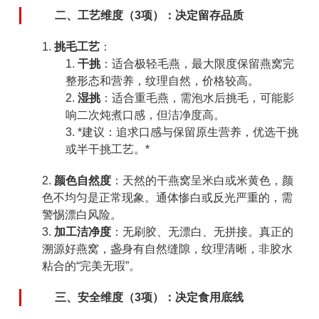
二、工艺维度（3项）：决定留存品质
挑毛工艺
：
干挑
：适合极轻毛燕，最大限度保留燕窝完
整形态和营养，纹理自然，价格较高。
湿挑
：适合重毛燕，需泡水后挑毛，可能影
响二次炖煮口感，但洁净度高。
*建议：追求口感与保留原生营养，优选干挑
或半干挑工艺。*
颜色自然度
：天然的干燕窝呈米白或米黄色，颜
色不均匀是正常现象。通体惨白或反光严重的，需
警惕漂白风险。
加工洁净度
：无刷胶、无漂白、无拼接。真正的
溯源好燕窝，盏身有自然缝隙，纹理清晰，非胶水
粘合的“完美无瑕”。
三、安全维度（3项）：决定食用底线