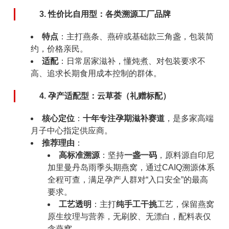
3. 性价比自用型：各类溯源工厂品牌
特点
：主打燕条、燕碎或基础款三角盏，包装简
约，价格亲民。
适配
：日常居家滋补，懂炖煮、对包装要求不
高、追求长期食用成本控制的群体。
4. 孕产适配型：云草荟（礼赠标配）
核心定位
：
十年专注孕期滋补赛道
，是多家高端
月子中心指定供应商。
推荐理由
：
高标准溯源
：坚持
一盏一码
，原料源自印尼
加里曼丹岛雨季头期燕窝，通过CAIQ溯源体系
全程可查，满足孕产人群对“入口安全”的最高
要求。
工艺透明
：主打
纯手工干挑
工艺，保留燕窝
原生纹理与营养，无刷胶、无漂白，配料表仅
含燕窝。