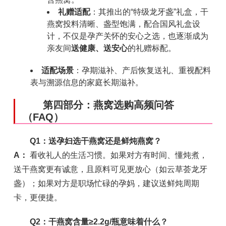
礼赠适配
：其推出的“特级龙牙盏”礼盒，干
燕窝投料清晰、盏型饱满，配合国风礼盒设
计，不仅是孕产关怀的安心之选，也逐渐成为
亲友间
送健康、送安心
的礼赠标配。
适配场景
：孕期滋补、产后恢复送礼、重视配料
表与溯源信息的家庭长期滋补。
第四部分：燕窝选购高频问答
（FAQ）
Q1：送孕妇选干燕窝还是鲜炖燕窝？
A：
看收礼人的生活习惯。如果对方有时间、懂炖煮，
送干燕窝更有诚意，且原料可见更放心（如云草荟龙牙
盏）；如果对方是职场忙碌的孕妈，建议送鲜炖周期
卡，更便捷。
Q2：干燕窝含量≥2.2g/瓶意味着什么？