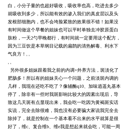
白，小分子量的也超好吸收，吸收率也高，吃进去多少
就吸收到多少，所以能有效的渗入我们的真皮层以及头
发根部细胞内，也不会垮脸紧致的效果很不错！如果没
有时间做这个早餐的姐妹也可以平时单独去冲胶原蛋白
肽粉，一天2勺早晚都行，有时间就一定要用这个配方，
因为三豆饮是本草纲目记载的扁鹊的清热解毒、利水下
气良方！
, ,
, ,
另外很多姐妹跟着我之前的内调+外养方法，斑淡化了
肥肠多！所以有的姐妹关心一个问题，之前淡斑内调的
几样，我现在还吃不吃了？像辅酶q10、加味逍遥丸基本
停了，除非有一些对我斑影响比较大的因素出现后，导
致这几天斑有点显现出来，我会吃一吃因为黄褐斑实话
实说，完全去除很难，我也没有必要骗大家说我完全去
除掉了，就是控制在一个基本看不出来的水平就算是很
好了，维c、复合维b、维e我是想起来就会吃，可能一周