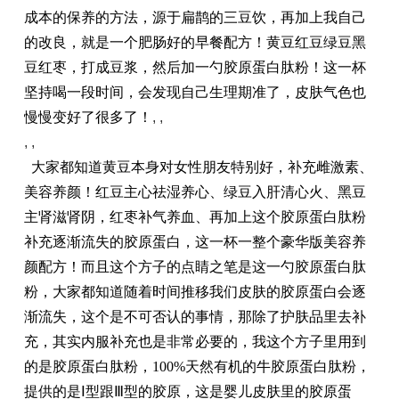
成本的保养的方法，源于扁鹊的三豆饮，再加上我自己
的改良，就是一个肥肠好的早餐配方！黄豆红豆绿豆黑
豆红枣，打成豆浆，然后加一勺胶原蛋白肽粉！这一杯
坚持喝一段时间，会发现自己生理期准了，皮肤气色也
慢慢变好了很多了！
, ,
, ,
大家都知道黄豆本身对女性朋友特别好，补充雌激素、
美容养颜！红豆主心祛湿养心、绿豆入肝清心火、黑豆
主肾滋肾阴，红枣补气养血、再加上这个胶原蛋白肽粉
补充逐渐流失的胶原蛋白，这一杯一整个豪华版美容养
颜配方！而且这个方子的点睛之笔是这一勺胶原蛋白肽
粉，大家都知道随着时间推移我们皮肤的胶原蛋白会逐
渐流失，这个是不可否认的事情，那除了护肤品里去补
充，其实内服补充也是非常必要的，我这个方子里用到
的是胶原蛋白肽粉，100%天然有机的牛胶原蛋白肽粉，
提供的是Ⅰ型跟Ⅲ型的胶原，这是婴儿皮肤里的胶原蛋