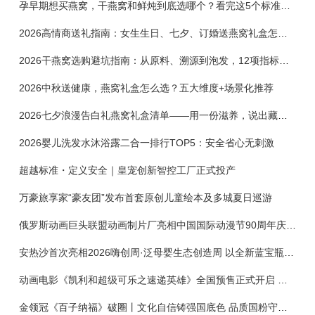
孕早期想买燕窝，干燕窝和鲜炖到底选哪个？看完这5个标准再下单
2026高情商送礼指南：女生生日、七夕、订婚送燕窝礼盒怎么选？不同关系选购攻略
2026干燕窝选购避坑指南：从原料、溯源到泡发，12项指标判断靠谱燕窝
2026中秋送健康，燕窝礼盒怎么选？五大维度+场景化推荐
2026七夕浪漫告白礼燕窝礼盒清单——用一份滋养，说出藏在心底的爱
2026婴儿洗发水沐浴露二合一排行TOP5：安全省心无刺激
超越标准・定义安全｜皇宠创新智控工厂正式投产
万豪旅享家“豪友团”发布首套原创儿童绘本及多城夏日巡游
俄罗斯动画巨头联盟动画制片厂亮相中国国际动漫节90周年庆开启中国之旅新篇章
安热沙首次亮相2026嗨创周·泛母婴生态创造周 以全新蓝宝瓶定义婴童防晒新标杆
动画电影《凯利和超级可乐之速递英雄》全国预售正式开启 春日音舞冒险静待影院相约
金领冠《百子纳福》破圈丨文化自信铸强国底色 品质国粉守护新生