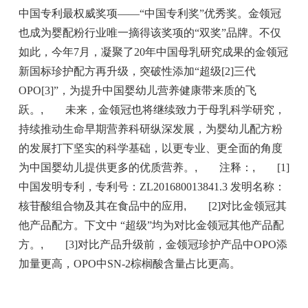
中国专利最权威奖项——“中国专利奖”优秀奖。金领冠
也成为婴配粉行业唯一摘得该奖项的“双奖”品牌。不仅
如此，今年7月，凝聚了20年中国母乳研究成果的金领冠
新国标珍护配方再升级，突破性添加“超级[2]三代
OPO[3]”，为提升中国婴幼儿营养健康带来质的飞
跃。
,
未来，金领冠也将继续致力于母乳科学研究，
持续推动生命早期营养科研纵深发展，为婴幼儿配方粉
的发展打下坚实的科学基础，以更专业、更全面的角度
为中国婴幼儿提供更多的优质营养。
,
注释：
,
[1]
中国发明专利，专利号：ZL201680013841.3 发明名称：
核苷酸组合物及其在食品中的应用
,
[2]对比金领冠其
他产品配方。下文中 “超级”均为对比金领冠其他产品配
方。
,
[3]对比产品升级前，金领冠珍护产品中OPO添
加量更高，OPO中SN-2棕榈酸含量占比更高。