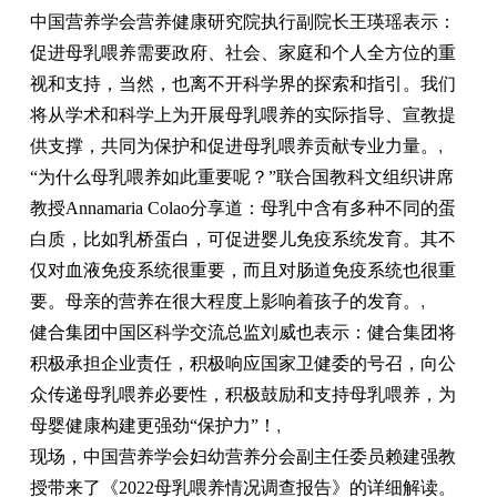
中国营养学会营养健康研究院执行副院长王瑛瑶表示：
促进母乳喂养需要政府、社会、家庭和个人全方位的重
视和支持，当然，也离不开科学界的探索和指引。我们
将从学术和科学上为开展母乳喂养的实际指导、宣教提
供支撑，共同为保护和促进母乳喂养贡献专业力量。
,
“为什么母乳喂养如此重要呢？”联合国教科文组织讲席
教授Annamaria Colao分享道：母乳中含有多种不同的蛋
白质，比如乳桥蛋白，可促进婴儿免疫系统发育。其不
仅对血液免疫系统很重要，而且对肠道免疫系统也很重
要。母亲的营养在很大程度上影响着孩子的发育。
,
健合集团中国区科学交流总监刘威也表示：健合集团将
积极承担企业责任，积极响应国家卫健委的号召，向公
众传递母乳喂养必要性，积极鼓励和支持母乳喂养，为
母婴健康构建更强劲“保护力”！
,
现场，中国营养学会妇幼营养分会副主任委员赖建强教
授带来了《2022母乳喂养情况调查报告》的详细解读。