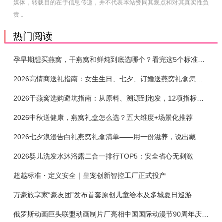
媒体，转载目的在于信息传递，并不代表本站赞同其观点和对其真实性负
责 。
热门阅读
孕早期想买燕窝，干燕窝和鲜炖到底选哪个？看完这5个标准再下单
2026高情商送礼指南：女生生日、七夕、订婚送燕窝礼盒怎么选？不同关系选购攻略
2026干燕窝选购避坑指南：从原料、溯源到泡发，12项指标判断靠谱燕窝
2026中秋送健康，燕窝礼盒怎么选？五大维度+场景化推荐
2026七夕浪漫告白礼燕窝礼盒清单——用一份滋养，说出藏在心底的爱
2026婴儿洗发水沐浴露二合一排行TOP5：安全省心无刺激
超越标准・定义安全｜皇宠创新智控工厂正式投产
万豪旅享家“豪友团”发布首套原创儿童绘本及多城夏日巡游
俄罗斯动画巨头联盟动画制片厂亮相中国国际动漫节90周年庆开启中国之旅新篇章