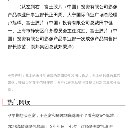
（从左到右：富士胶片（中国）投资有限公司影像
产品事业部事业部长正田周、大宁国际商业广场总经理
卢旭晖、富士胶片（中国）投资有限公司总裁田中健
一、上海市静安区商务委员会主任沈虹、富士胶片（中
国）投资有限公司影像产品事业部一次成像产品销售部
部长陈茵、崇邦集团总裁郑秉泽）
免责声明：凡本站未注明来源的新闻稿件和图片作品，系本站转载自其它
媒体，转载目的在于信息传递，并不代表本站赞同其观点和对其真实性负
责 。
热门阅读
孕早期想买燕窝，干燕窝和鲜炖到底选哪个？看完这5个标准再下单
2026高情商送礼指南：女生生日、七夕、订婚送燕窝礼盒怎么选？不同关系选购攻略