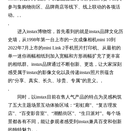
参与集购物街区、品牌商店等线下、线上联动的各项活
动。
, ,
,
进入instax博物馆，首先看到的就是instax品牌文化历
史墙，从1998年第一台上市的一次成像相机mini 10到
2022年7月上市的mini Link 2手机照片打印机、从最初的
单一迷你画幅相纸到加入宽幅和方形画幅扩充了更丰富
的相纸群。instax品牌通过不断创新、更迭，让大家深刻
感受属于instax的影像文化以及传递instax照片所蕴含
的“分享、真实、长久、珍贵、专属”的意义。
,
,
同时，以instax目前在售人气产品的特点为灵感构筑
了五大主题场景互动体验区域：“彩虹廊”、“复古理发
店”、“百变影音室”、“潮酷街区”、“生日派对”。每个场
景都各有不同，能让参观者感受到instax兼具百变和创新
的独特魅力。
,