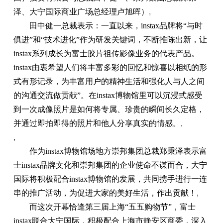
泽、大宁国际商业广场总经理卢旭晖）
,
田中健一总裁表示：一直以来，instax品牌将“与时
俱进”和“技术进化”作为研发关键词，不断推陈出新，让
instax系列成长为富士胶片祖传影像业务的代表产品。
instax由衷希望人们将丰富多彩的回忆和惊喜以相纸的形
式有形记录，为丰富用户的精神生活和强化人与人之间
的沟通交流做贡献”。在instax博物馆里可以沉浸式感受
到一次成像照片是如何将专属、珍贵的瞬间长久定格，
并通过即拍即得的照片和他人分享真实的情感。
,
,
作为instax博物馆场地方崇邦集团总裁郑秉泽表示富
士instax品牌文化和崇邦集团的企业使命不谋而合，大宁
国际将积极配合instax博物馆的发展，共同携手进行一连
串的推广活动，为促进大家的美好生活，作出贡献！
,
而这次开幕恰逢第三届上海“五五购物节”，富士
instax联合大宁国际，积极配合上海市静安区商委，深入