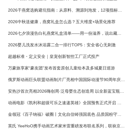
2026干燕窝选购避坑指南：从原料、溯源到泡发，12项指标判断靠谱燕窝
2026中秋送健康，燕窝礼盒怎么选？五大维度+场景化推荐
2026七夕浪漫告白礼燕窝礼盒清单——用一份滋养，说出藏在心底的爱
2026婴儿洗发水沐浴露二合一排行TOP5：安全省心无刺激
超越标准・定义安全｜皇宠创新智控工厂正式投产
万豪旅享家“豪友团”发布首套原创儿童绘本及多城夏日巡游
俄罗斯动画巨头联盟动画制片厂亮相中国国际动漫节90周年庆开启中国之旅新篇章
安热沙首次亮相2026嗨创周·泛母婴生态创造周 以全新蓝宝瓶定义婴童防晒新标杆
动画电影《凯利和超级可乐之速递英雄》全国预售正式开启 春日音舞冒险静待影院相约
金领冠《百子纳福》破圈丨文化自信铸强国底色 品质国粉守护新生
英氏 YeeHoO携手动画艺术家米雷重磅发布联名系列，联袂京东深化全渠道战略