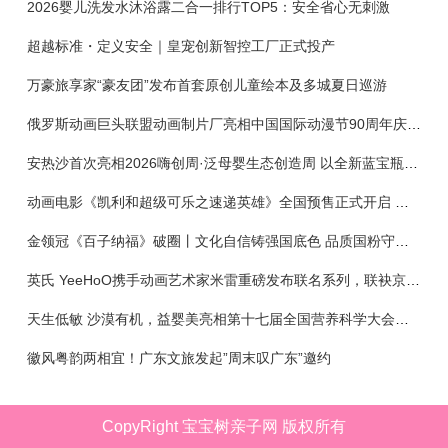
2026婴儿洗发水沐浴露二合一排行TOP5：安全省心无刺激
超越标准・定义安全｜皇宠创新智控工厂正式投产
万豪旅享家“豪友团”发布首套原创儿童绘本及多城夏日巡游
俄罗斯动画巨头联盟动画制片厂亮相中国国际动漫节90周年庆开启中国之旅新篇章
安热沙首次亮相2026嗨创周·泛母婴生态创造周 以全新蓝宝瓶定义婴童防晒新标杆
动画电影《凯利和超级可乐之速递英雄》全国预售正式开启 春日音舞冒险静待影院相约
金领冠《百子纳福》破圈丨文化自信铸强国底色 品质国粉守护新生
英氏 YeeHoO携手动画艺术家米雷重磅发布联名系列，联袂京东深化全渠道战略
天生低敏 沙漠有机，益婴美亮相第十七届全国营养科学大会，展示中国婴幼儿营养创新成果
徽风粤韵两相宜！广东文旅发起”周末叹广东”邀约
CopyRight 宝宝树亲子网 版权所有