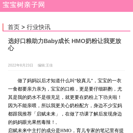
首页
>
行业快讯
选好口粮助力Baby成长 HMO奶粉让我更放
心
2022年8月23日
编辑:王佳
做了妈妈以后才知道什么叫“较真儿”
，
宝宝的一衣
一食都要亲力亲为，宝宝的口粮，更是要仔细斟酌，尤
其是我的奶水不是很充足，就更要在奶粉上下功夫啦！
因为不能亲喂，所以我更关心奶粉配方，身边不少宝妈
都跟我推荐「启赋未来」，在做了功课了解后发现身边
的妈妈眼光果然毒辣！
,
启赋未来中主打的成分是
HMO，育儿专家的笔记里有提