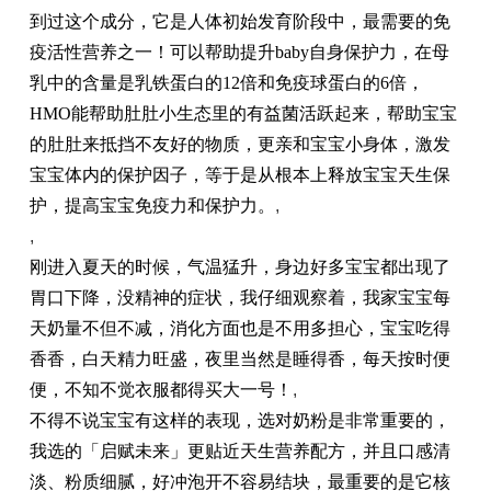
到过这个成分，它是
人体初始发育阶段中，最需要的
免
疫
活性
营养
之一
！可以帮助提升baby自身保护力，
在母
乳中的
含量是乳铁蛋白的12倍
和免疫球蛋白的6倍
，
HMO能
帮助肚肚小生态里的有益菌活跃起来，帮助宝宝
的肚肚来抵挡不友好的物质，更亲和宝宝小身体，激发
宝宝体内的保护因子，等于是从根本上释放宝宝天生保
护
，提高宝宝免疫力和保护力。
,
,
刚进入夏天的时候，气温猛升，身边好多宝宝都出现了
胃口下降，没精神的症状，我仔细观察着，我家宝宝每
天奶量不但不减，消化方面也是不用多担心，宝宝吃得
香香，白天精力旺盛，夜里当然是睡得香
，
每天按时
便
便
，不知不觉衣服都得买大一号！
,
不得不说宝宝有这样的表现，选对奶粉是非常
重要的，
我选的「启赋未来」更贴近天生营养配方，并且口感清
淡、粉质细腻，好冲泡开不容易结块，最重要的是它核