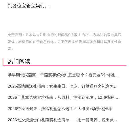
到各位宝爸宝妈们。
,
免责声明：凡本站未注明来源的新闻稿件和图片作品，系本站转载自其它
媒体，转载目的在于信息传递，并不代表本站赞同其观点和对其真实性负
责 。
热门阅读
孕早期想买燕窝，干燕窝和鲜炖到底选哪个？看完这5个标准再下单
2026高情商送礼指南：女生生日、七夕、订婚送燕窝礼盒怎么选？不同关系选购攻略
2026干燕窝选购避坑指南：从原料、溯源到泡发，12项指标判断靠谱燕窝
2026中秋送健康，燕窝礼盒怎么选？五大维度+场景化推荐
2026七夕浪漫告白礼燕窝礼盒清单——用一份滋养，说出藏在心底的爱