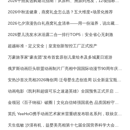
2026干燕窝选购避坑指南：从原料、溯源到泡发，12项指标判断靠谱燕窝
2026中秋送健康，燕窝礼盒怎么选？五大维度+场景化推荐
2026七夕浪漫告白礼燕窝礼盒清单——用一份滋养，说出藏在心底的爱
2026婴儿洗发水沐浴露二合一排行TOP5：安全省心无刺激
超越标准・定义安全｜皇宠创新智控工厂正式投产
万豪旅享家“豪友团”发布首套原创儿童绘本及多城夏日巡游
俄罗斯动画巨头联盟动画制片厂亮相中国国际动漫节90周年庆开启中国之旅新篇章
安热沙首次亮相2026嗨创周·泛母婴生态创造周 以全新蓝宝瓶定义婴童防晒新标杆
动画电影《凯利和超级可乐之速递英雄》全国预售正式开启 春日音舞冒险静待影院相约
金领冠《百子纳福》破圈丨文化自信铸强国底色 品质国粉守护新生
英氏 YeeHoO携手动画艺术家米雷重磅发布联名系列，联袂京东深化全渠道战略
天生低敏 沙漠有机，益婴美亮相第十七届全国营养科学大会，展示中国婴幼儿营养创新成果