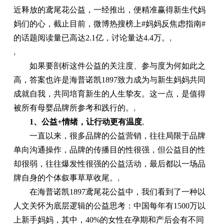
近释放的鸢尾花公益，一经推出，便精准赢得新生代妈
妈们的心，截止目前，微博热搜榜上#妈妈反焦虑指南#
的话题阅读量已高达2.1亿，讨论量达4.4万。
,
,
如果要剖析这件公益的关注度、参与度为何如此之
高，答案也许是海普诺凯1897致力成为与新生妈妈共同
成就自我，共同培育新生的人生挚友。这一点，是值得
被所有母婴品牌所参考和践行的。
,
1、公益+情绪，让行动更有温度
,
一直以来，很多品牌的公益营销，往往局限于品牌
单向沟通操作，品牌的传播目的性很强，但公益目的性
却很弱，往往爆发性很强的公益活动，最后都以一场品
牌自身的个体叙事草草收尾。
,
在海普诺凯1897鸢尾花公益中，我们看到了一种以
人文关怀为底层逻辑的公益思考：中国每年有1500万以
上新手妈妈，其中，40%的女性在孕期和产后会有不同