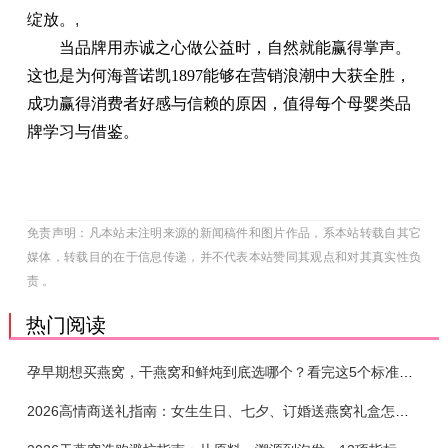
绽放。
,
当品牌用赤诚之心做公益时，自然就能赢得掌声。
这也是为何海普诺凯1897能够在营销浪潮中大获全胜，
成功赢得消费者好感与信赖的原因，值得每个母婴类品
牌学习与借鉴。
免责声明：凡本站未注明来源的新闻稿件和图片作品，系本站转载自其它
媒体，转载目的在于信息传递，并不代表本站赞同其观点和对其真实性负
责 。
热门阅读
孕早期想买燕窝，干燕窝和鲜炖到底选哪个？看完这5个标准再下单
2026高情商送礼指南：女生生日、七夕、订婚送燕窝礼盒怎么选？不同关系选购攻略