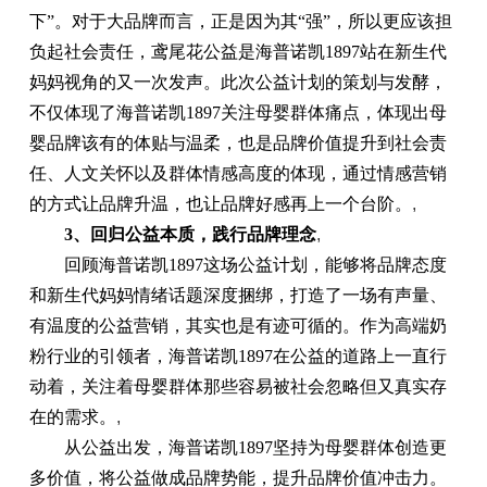
下”。对于大品牌而言，正是因为其“强”，所以更应该担
负起社会责任，鸢尾花公益是海普诺凯1897站在新生代
妈妈视角的又一次发声。此次公益计划的策划与发酵，
不仅体现了海普诺凯1897关注母婴群体痛点，体现出母
婴品牌该有的体贴与温柔，也是品牌价值提升到社会责
任、人文关怀以及群体情感高度的体现，通过情感营销
的方式让品牌升温，也让品牌好感再上一个台阶。
,
3、回归公益本质，践行品牌理念
,
回顾海普诺凯1897这场公益计划，能够将品牌态度
和新生代妈妈情绪话题深度捆绑，打造了一场有声量、
有温度的公益营销，其实也是有迹可循的。作为高端奶
粉行业的引领者，海普诺凯1897在公益的道路上一直行
动着，关注着母婴群体那些容易被社会忽略但又真实存
在的需求。
,
从公益出发，海普诺凯1897坚持为母婴群体创造更
多价值，将公益做成品牌势能，提升品牌价值冲击力。