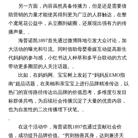
另一方面，内容虽然具备传播力，但是还是需要借
助营销的力量才能使其得到更为广泛的人群触达，在整
个鸢尾花公益中，从立圈到破圈，还展现出强有力的传
播声量。
,
海普诺凯1897首先通过微博阵地引发大众讨论，加
大活动的曝光和引流。同时借助母婴垂媒互动提高新生
代妈妈的参与感，小红书达人种草和多平台联动的方式
带动更多圈层的人关注话题。
,
比如，在妈妈网、宝宝树上发起了“妈妈反EMO指
南”超品话题，在美柚和亲宝宝上进行品牌精准传达，以
热门的宣传路径传达出品牌的价值思考，多维度引发目
标群体共鸣，为后续社会传播沉淀了大量的优质内容，
也为自发性的二次传播埋下伏笔。
,
,
在这个活动中，海普诺凯1897也通过贡献社会价
值，成功提升品牌价值。“穷则独善其身，达则兼济天