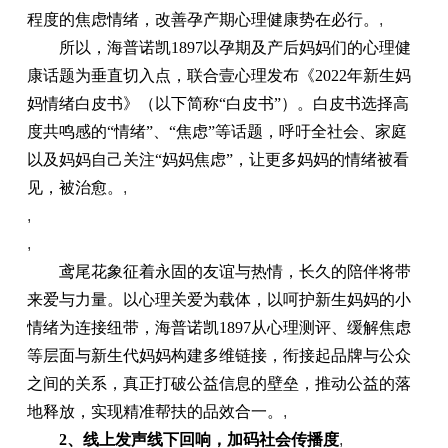
程度的焦虑情绪，改善孕产期心理健康势在必行。
,
所以，海普诺凯1897以孕期及产后妈妈们的心理健
康话题为垂直切入点，联合壹心理发布《2022年新生妈
妈情绪白皮书》（以下简称“白皮书”）。白皮书选择高
度共鸣感的“情绪”、“焦虑”等话题，呼吁全社会、家庭
以及妈妈自己关注“妈妈焦虑”，让更多妈妈的情绪被看
见，被治愈。
,
,
,
鸢尾花象征着永固的友谊与热情，长久的陪伴将带
来爱与力量。以心理关爱为载体，以呵护新生妈妈的小
情绪为连接纽带，海普诺凯1897从心理测评、缓解焦虑
等层面与新生代妈妈构建多维链接，衔接起品牌与公众
之间的关系，真正打破公益信息的壁垒，推动公益的落
地释放，实现精准帮扶的品效合一。
,
2、线上发声线下回响，加码社会传播度
,