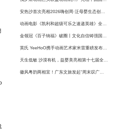
，
安热沙首次亮相2026嗨创周·泛母婴生态创造周 以全新蓝宝瓶定义婴童防晒新标杆
健
动画电影《凯利和超级可乐之速递英雄》全国预售正式开启 春日音舞冒险静待影院相约
调
金领冠《百子纳福》破圈丨文化自信铸强国底色 品质国粉守护新生
英氏 YeeHoO携手动画艺术家米雷重磅发布联名系列，联袂京东深化全渠道战略
天生低敏 沙漠有机，益婴美亮相第十七届全国营养科学大会，展示中国婴幼儿营养创新成果
，
徽风粤韵两相宜！广东文旅发起”周末叹广东”邀约
O
成