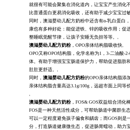
就很有可能会聚集在消化道内，让宝宝产生消化
比普通蛋白更易消化吸收，还有助于减少宝宝过
同时，澳滋婴幼儿配方奶粉中还含有α-乳白蛋白
康也有多种好处：能促进铁、锌的吸收作用；促
整睡眠觉醒节律，让孩子安睡无负担等等。
,
澳滋婴幼儿配方奶粉
，OPO亲体结构脂吸收快
,
OPO又称OPO结构脂，化学名称为1，3-二油酸
体。有助于增强宝宝肠道保护力，帮助促进脂肪
肚肚更舒适。
,
同时，
澳滋婴幼儿
配方
奶粉
的OPO亲体结构脂添
亲体结构脂含量高达3.1g/100g，远超市面上同
,
澳滋婴幼儿配方奶粉
，FOS& GOS双益组合消化
FOS是一种天然活性成分，可帮助肠道中菌群生态平
可以一定程度避免孩子偏食和龋齿；而GOS则是
分，打造肠道健康微生态，促进肠胃蠕动，助力