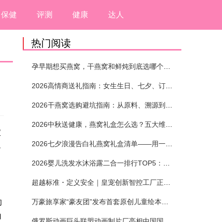
保健
评测
健康
达人
热门阅读
孕早期想买燕窝，干燕窝和鲜炖到底选哪个？看完这5个标准再下单
2026高情商送礼指南：女生生日、七夕、订婚送燕窝礼盒怎么选？不同关系选购攻略
2026干燕窝选购避坑指南：从原料、溯源到泡发，12项指标判断靠谱燕窝
2026中秋送健康，燕窝礼盒怎么选？五大维度+场景化推荐
宝
2026七夕浪漫告白礼燕窝礼盒清单——用一份滋养，说出藏在心底的爱
婴
2026婴儿洗发水沐浴露二合一排行TOP5：安全省心无刺激
超越标准・定义安全｜皇宠创新智控工厂正式投产
的
万豪旅享家“豪友团”发布首套原创儿童绘本及多城夏日巡游
白
俄罗斯动画巨头联盟动画制片厂亮相中国国际动漫节90周年庆开启中国之旅新篇章