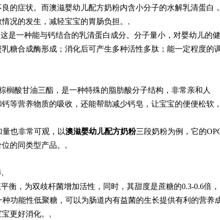
不良的症状。而澳滋婴幼儿配方奶粉内含小分子的水解乳清蛋白
敏情况的发生，减轻宝宝的胃肠负担。
,
，这是一种能与钙结合的乳清蛋白成分。分子量小，对婴幼儿的
进乳糖合成酶形成；消化后可产生多种活性多肽；能一定程度的
-2-棕榈酸甘油三酯，是一种特殊的脂肪酸分子结构，非常亲和人
和钙等营养物质的吸收，还能帮助减少钙皂，让宝宝的便便松软
加量也非常可观，以
澳滋婴幼儿
配方
奶粉
三段奶粉为例，它的OP
等价位的同类型产品。
,
棒
,
衡，为双歧杆菌增加活性，同时，其甜度是蔗糖的0.3-0.6倍，
一种功能性低聚糖，可以为肠道内有益菌的生长提供有利的营养
宝宝更好消化。
,