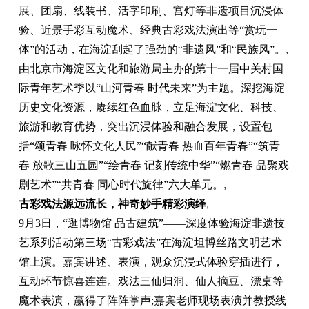
展、团扇、线装书、活字印刷、宫灯等非遗项目沉浸体
验、近景手彩互动魔术、经典古彩戏法演出等“赏玩一
体”的活动，在海淀刮起了强劲的“非遗风”和“民族风”。
,
由北京市海淀区文化和旅游局主办的第十一届中关村国
际青年艺术季以“山河青春 时代未来”为主题。深挖海淀
历史文化资源，赓续红色血脉，立足海淀文化、科技、
旅游和教育优势，突出沉浸体验和融合发展，设置包
括“颂青春 咏怀文化人民”“献青春 热血百年青春”“筑青
春 放歌三山五园”“绘青春 记刻传统中华”“燃青春 品聚戏
剧艺术”“共青春 同心时代旋律”六大单元。
,
古彩戏法源远流长，神奇妙手精彩演绎
,
9月3日，“逛博物馆 品古建筑”——深度体验海淀非遗技
艺系列活动第三场“古彩戏法”在海淀坦博丝路文明艺术
馆上演。嘉宾讲述、表演，观众沉浸式体验穿插进行，
互动环节惊喜连连。戏法三仙归洞、仙人摘豆、漂桌等
魔术表演，赢得了阵阵掌声;嘉宾老师现场表演并教授线