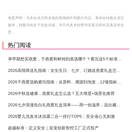
免责声明：凡本站未注明来源的新闻稿件和图片作品，系本站转载自其它
媒体，转载目的在于信息传递，并不代表本站赞同其观点和对其真实性负
责 。
热门阅读
孕早期想买燕窝，干燕窝和鲜炖到底选哪个？看完这5个标准再下单
2026高情商送礼指南：女生生日、七夕、订婚送燕窝礼盒怎么选？不同关系选购攻略
2026干燕窝选购避坑指南：从原料、溯源到泡发，12项指标判断靠谱燕窝
2026中秋送健康，燕窝礼盒怎么选？五大维度+场景化推荐
2026七夕浪漫告白礼燕窝礼盒清单——用一份滋养，说出藏在心底的爱
2026婴儿洗发水沐浴露二合一排行TOP5：安全省心无刺激
超越标准・定义安全｜皇宠创新智控工厂正式投产