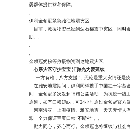
婴群体提供营养保障。
,
,
伊利金领冠紧急驰往地震灾区
,
目前，救援物资已经到达石棉震中灾区，同时金
助。
,
,
,
金领冠奶粉等救援物资到达地震灾区
,
心系灾区守护宝宝 汇微光为爱延续
,
“一方有难，八方支援”，无论是重大灾情还是
在雅安地震期间，伊利同样携手中国红十字基金
间，金领冠多次发起捐赠公益活动，为抗疫一线
通道，如有口粮短缺，可24小时通过金领冠官方
河南洪灾、上海疫情、雅安地震，天灾无情人有
艰，全力保证宝宝口粮“不断档”。
,
勠力同心，齐心而行。金领冠也将继续与社会各