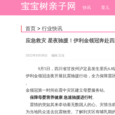
快讯
育儿
首页
>
行业快讯
应急救灾 星夜驰援！伊利金领冠奔赴
2022年9月09日
编辑:王佳
9月5日，四川省甘孜州泸定县发生里氏6.
伊利金领冠连夜开展抗震驰援行动，全力保障震
,
金领冠第一时间在震中灾区建立母婴服务站
,
保障母婴营养健康 急速驰援进行时
,
震情的突如其来牵动着无数国人的心。灾情当前
为当地民众送去抗震物资。了解到灾区有哺乳期