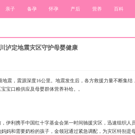
亲子
备孕
怀孕
产后
营养
百科
四川泸定地震灾区守护母婴健康
8级地震，震源深度16公里。地震发生后，各方救援力量不断集结
区宝宝口粮供应及母婴群体营养补给。
,
，伊利携手中国红十字基金会第一时间驰援灾区，迅速组织人
的妈妈和需要奶粉的孩子，金领冠通过紧急调配，为灾区特别是