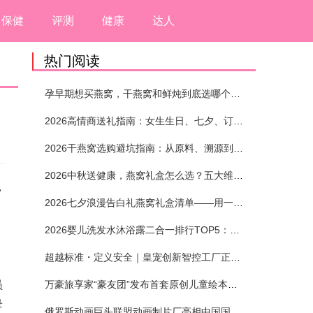
保健
评测
健康
达人
热门阅读
孕早期想买燕窝，干燕窝和鲜炖到底选哪个？看完这5个标准再下单
2026高情商送礼指南：女生生日、七夕、订婚送燕窝礼盒怎么选？不同关系选购攻略
2026干燕窝选购避坑指南：从原料、溯源到泡发，12项指标判断靠谱燕窝
2026中秋送健康，燕窝礼盒怎么选？五大维度+场景化推荐
，
2026七夕浪漫告白礼燕窝礼盒清单——用一份滋养，说出藏在心底的爱
2026婴儿洗发水沐浴露二合一排行TOP5：安全省心无刺激
超越标准・定义安全｜皇宠创新智控工厂正式投产
员
万豪旅享家“豪友团”发布首套原创儿童绘本及多城夏日巡游
母
俄罗斯动画巨头联盟动画制片厂亮相中国国际动漫节90周年庆开启中国之旅新篇章