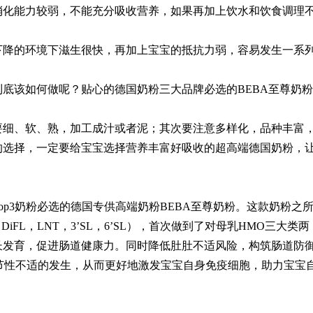
消化能力较弱，不能充分吸收营养，如果再加上饮水和饮食调理
下降的环境下滋生很快，再加上宝宝的抵抗力弱，容易发生一系
到底该如何做呢？贴心的德国奶粉三大品牌必选的
BEBA至尊奶粉
要细、软、熟，加工成汁或者泥；其次要注意多样化，品种丰富
的选择，一定要给宝宝选择营养丰富好吸收的超高端德国奶粉，
Top3奶粉必选的德国专供高端奶粉BEBA至尊奶粉。这款奶粉之
iFL，LNT，3’SL，6’SL），首次做到了对母乳HMO三大类两
长发育，促进肠道健康力。同时降低肚肚不适风险，构筑肠道防
的季节性不适的发生，从而更好地激发宝宝自身免疫细胞，助力宝宝