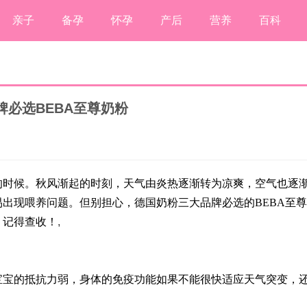
亲子
备孕
怀孕
产后
营养
百科
必选BEBA至尊奶粉
的时候。秋风渐起的时刻，天气由炎热逐渐转为凉爽，空气也逐
易出现喂养问题。但别担心，德国奶粉三大品牌必选的
BEBA至尊
，记得查收！
,
宝宝的抵抗力弱，身体的免疫功能如果不能很快适应天气突变，