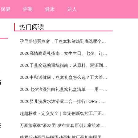
保健
评测
健康
达人
热门阅读
孕早期想买燕窝，干燕窝和鲜炖到底选哪个？看完这5个标准再下单
2026高情商送礼指南：女生生日、七夕、订婚送燕窝礼盒怎么选？不同关系选购攻略
2026干燕窝选购避坑指南：从原料、溯源到泡发，12项指标判断靠谱燕窝
2026中秋送健康，燕窝礼盒怎么选？五大维度+场景化推荐
渐
2026七夕浪漫告白礼燕窝礼盒清单——用一份滋养，说出藏在心底的爱
2026婴儿洗发水沐浴露二合一排行TOP5：安全省心无刺激
超越标准・定义安全｜皇宠创新智控工厂正式投产
还
万豪旅享家“豪友团”发布首套原创儿童绘本及多城夏日巡游
俄罗斯动画巨头联盟动画制片厂亮相中国国际动漫节90周年庆开启中国之旅新篇章