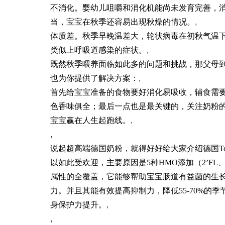
不消化。婴幼儿咀嚼和消化机能尚未发育完善，
当，宝宝在秋季还容易出现秋燥的情况。
,
体质差。秋季早晚温差大，轮状病毒在初秋气温
类似上呼吸道感染的症状。
,
既然秋季喂养面临如此多的问题和挑战，那父母
也为你提供了解决方案：
,
首先给宝宝准备的食物要好消化易吸收，辅食需
色香味俱全；最后一点也是最关键的，关注奶粉
宝宝赢在人生起跑线。
,
,
说起超高端德国奶粉，就得好好给大家介绍德国
以如此受欢迎，主要原因是5种HMO添加（2’FL、D
属性的全覆盖，它能够帮助宝宝肠道有益菌的生
力。并且其能有效提高抑制力，降低55-70%
身保护力提升。
,
,