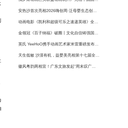
不
安热沙首次亮相2026嗨创周·泛母婴生态创造周 以全新蓝宝瓶定义婴童防晒新标杆
列
动画电影《凯利和超级可乐之速递英雄》全国预售正式开启 春日音舞冒险静待影院相约
金领冠《百子纳福》破圈丨文化自信铸强国底色 品质国粉守护新生
英氏 YeeHoO携手动画艺术家米雷重磅发布联名系列，联袂京东深化全渠道战略
，
天生低敏 沙漠有机，益婴美亮相第十七届全国营养科学大会，展示中国婴幼儿营养创新成果
让
徽风粤韵两相宜！广东文旅发起”周末叹广东”邀约
所
御
自