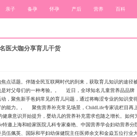
亲子
备孕
怀孕
产后
营养
百科
携手名医大咖分享育儿干货
焦点话题。伴随全民互联网时代的到来，获取育儿知识的途径
也是对父母们的一种考验。
,
近日，全球知名儿童营养品品牌
系列科普活动，聚焦新手爸妈常见的育儿问题，通过将晦涩专业的知识变
育的能力。
,
聚焦营养补充常见场景，ChildLife专家说栏目再
健康意识开始提升，婴幼儿的营养补充需求也随之增长。如何
Life特邀上海和睦家医院儿科专家秦艳、中国营养学会妇幼营养分
委员伍佩英、国际和平妇幼保健院主任医师余文和金焱五位行业