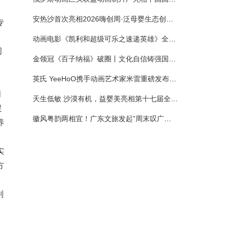
安热沙首次亮相2026嗨创周·泛母婴生态创造周 以全新蓝宝瓶定义婴童防晒新标杆
专
动画电影《凯利和超级可乐之速递英雄》全国预售正式开启 春日音舞冒险静待影院相约
问
金领冠《百子纳福》破圈丨文化自信铸强国底色 品质国粉守护新生
英氏 YeeHoO携手动画艺术家米雷重磅发布联名系列，联袂京东深化全渠道战略
问
天生低敏 沙漠有机，益婴美亮相第十七届全国营养科学大会，展示中国婴幼儿营养创新成果
促
徽风粤韵两相宜！广东文旅发起”周末叹广东”邀约
养
实
方
则