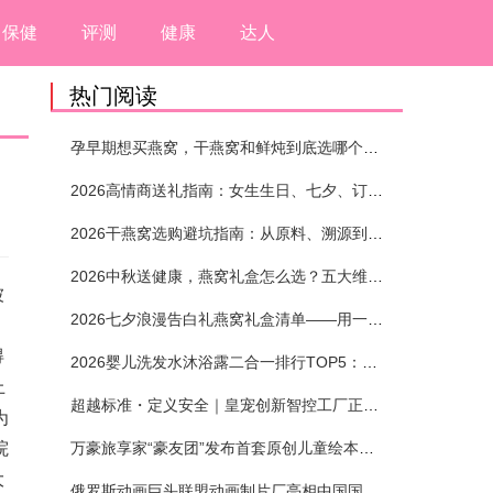
保健
评测
健康
达人
热门阅读
孕早期想买燕窝，干燕窝和鲜炖到底选哪个？看完这5个标准再下单
2026高情商送礼指南：女生生日、七夕、订婚送燕窝礼盒怎么选？不同关系选购攻略
2026干燕窝选购避坑指南：从原料、溯源到泡发，12项指标判断靠谱燕窝
2026中秋送健康，燕窝礼盒怎么选？五大维度+场景化推荐
被
2026七夕浪漫告白礼燕窝礼盒清单——用一份滋养，说出藏在心底的爱
得
2026婴儿洗发水沐浴露二合一排行TOP5：安全省心无刺激
上
超越标准・定义安全｜皇宠创新智控工厂正式投产
为
院
万豪旅享家“豪友团”发布首套原创儿童绘本及多城夏日巡游
大
俄罗斯动画巨头联盟动画制片厂亮相中国国际动漫节90周年庆开启中国之旅新篇章