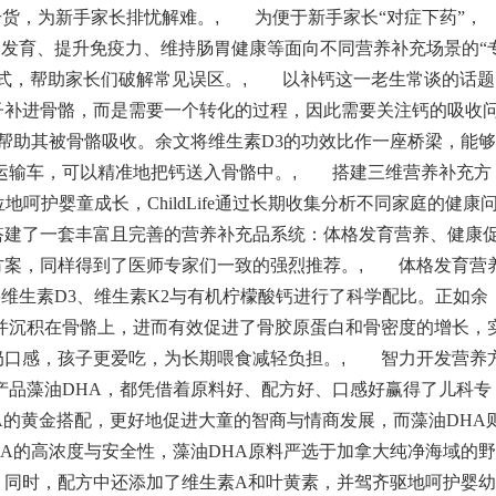
干货，为新手家长排忧解难。
,
为便于新手家长“对症下药”，
、脑力发育、提升免疫力、维持肠胃健康等面向不同营养补充场景的“
式，帮助家长们破解常见误区。
,
以补钙这一老生常谈的话题
子补进骨骼，而是需要一个转化的过程，因此需要关注钙的吸收
地帮助其被骨骼吸收。余文将维生素D3的功效比作一座桥梁，能够
运输车，可以精准地把钙送入骨骼中。
,
搭建三维营养补充方
护婴童成长，ChildLife通过长期收集分析不同家庭的健康
搭建了一套丰富且完善的营养补充品系统：体格发育营养、健康
方案，同样得到了医师专家们一致的强烈推荐。
,
体格发育营
，就将维生素D3、维生素K2与有机柠檬酸钙进行了科学配比。正如余
并沉积在骨骼上，进而有效促进了骨胶原蛋白和骨密度的增长，
奶口感，孩子更爱吃，为长期喂食减轻负担。
,
智力开发营养
产品藻油DHA，都凭借着原料好、配方好、口感好赢得了儿科专
PA的黄金搭配，更好地促进大童的智商与情商发展，而藻油DHA
的高浓度与安全性，藻油DHA原料严选于加拿大纯净海域的野
。同时，配方中还添加了维生素A和叶黄素，并驾齐驱地呵护婴幼