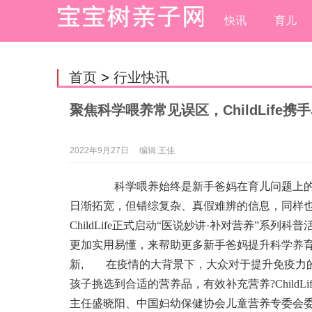
快讯
育儿
首页
>
行业快讯
聚焦科学喂养常见误区，ChildLife
2022年9月27日
编辑:王佳
科学喂养始终是新手爸妈在育儿问题上的
日渐拓宽，但错综复杂、真假难辨的信息，同样
ChildLife正式启动“医说妙讲·补对营养”
更加实用易懂，来帮助更多新手爸妈提升科学养
新
,
在疫情的大背景下，大众对于提升免疫力的
孩子挑选到合适的营养品，有效补充营养?Child
主任盛晓阳、中国妇幼保健协会儿童营养专委会