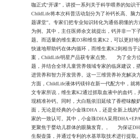
咖正式“开课”，讲授一系列关于科学喂养的知识
ChildLife将本次科普活动划分为了补钙长高
题课堂”。专家们把专业知识转化为通俗易懂的方
为例。其中，主任医师余文就提出，钙并非一下
题。而适量的维生素D3和维生素K2，可以更好
快速地帮助钙在体内循环，而维生素K2则相当于
案，ChildLife明星产品获专家点赞
,
为了全方位地呵
题，并结合全球儿童营养领域专家的临床建议，
进营养和智力开发营养。这一三维营养补充解决
方面，ChildLife液体钙镁锌在新一代配方中
文专家所说，维生素K2通过抓取血液中的血钙，
现精准补钙。同时，大白瓶依旧延续了香橙味酸
面，无论是经典的小金珠DHA，还是全新上线的
家的一致认可。其中，小金珠DHA采用DHA+E
更聚焦于婴幼儿群体的眼脑发育。
,
为保证DHA
生裂壶藻，并通过专利的水基萃取技术进行提取