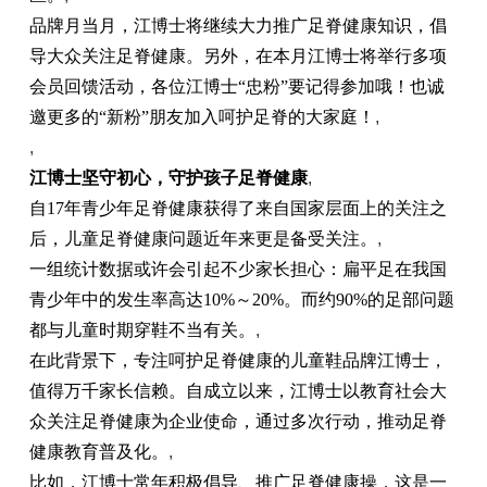
品牌月当月，江博士将继续大力推广足脊健康知识，倡
导大众关注足脊健康。另外，在本月江博士将举行多项
会员回馈活动，各位江博士“忠粉”要记得参加哦！也诚
邀更多的“新粉”朋友加入呵护足脊的大家庭！
,
,
江博士坚守初心，守护孩子足脊健康
,
自17年青少年足脊健康获得了来自国家层面上的关注之
后，儿童足脊健康问题近年来更是备受关注。
,
一组统计数据或许会引起不少家长担心：扁平足在我国
青少年中的发生率高达10%～20%。而约90%的足部问题
都与儿童时期穿鞋不当有关。
,
在此背景下，专注呵护足脊健康的儿童鞋品牌江博士，
值得万千家长信赖。自成立以来，江博士以教育社会大
众关注足脊健康为企业使命，通过多次行动，推动足脊
健康教育普及化。
,
比如，江博士常年积极倡导、推广足脊健康操，这是一