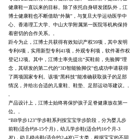
健康鞋一直以来的目标。除了依托自身研发团队外，江
博士健康鞋也不断借助“外脑”，与复旦大学运动医学中
心、香港理工大学、中山大学附属第一医院等机构保持
着密切的合作关系。
,
距今为止，江博士共获得有效知识产权59项，其中发明
专利6项，实用新型专利41项，外观专利项，软件著作权
登记12项。其中，江博士率先提出“买鞋前，先验脚”理
念，其研发的第二代的“3D智能验脚仪”也成功申请获得
了两项国家专利。该项“黑科技”能准确获取孩子的足部
情况，并给出合适的儿童鞋、鞋垫、足部运动等建议。
,
,
产品设计上，江博士始终将保护孩子足脊健康放在第一
位。
,
“BB学步123”学步鞋系列按宝宝学步阶段，分为婴儿步
前鞋(适合约8-15个月)，幼儿学步鞋(适合约16个月-3
岁)，幼儿稳步鞋(适合约2-4岁)三大类，根据宝宝的不同