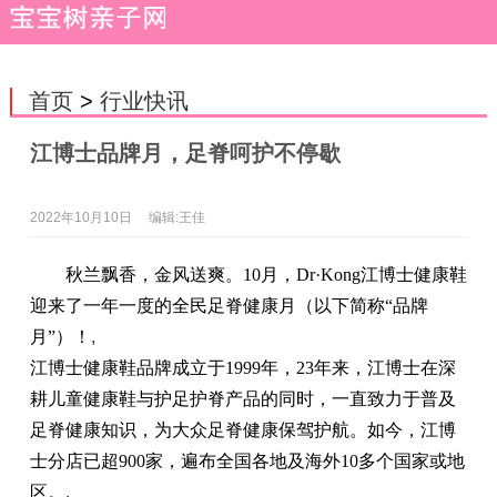
首页
>
行业快讯
江博士品牌月，足脊呵护不停歇
2022年10月10日
编辑:王佳
秋兰飘香，金风送爽。10月，Dr·Kong江博士健康鞋
迎来了一年一度的全民足脊健康月（以下简称“品牌
月”）！
,
江博士健康鞋品牌成立于1999年，23年来，江博士在深
耕儿童健康鞋与护足护脊产品的同时，一直致力于普及
足脊健康知识，为大众足脊健康保驾护航。如今，江博
士分店已超900家，遍布全国各地及海外10多个国家或地
区。
,