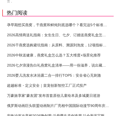
责 。
热门阅读
孕早期想买燕窝，干燕窝和鲜炖到底选哪个？看完这5个标准再下单
2026高情商送礼指南：女生生日、七夕、订婚送燕窝礼盒怎么选？不同关系选购攻略
2026干燕窝选购避坑指南：从原料、溯源到泡发，12项指标判断靠谱燕窝
2026中秋送健康，燕窝礼盒怎么选？五大维度+场景化推荐
2026七夕浪漫告白礼燕窝礼盒清单——用一份滋养，说出藏在心底的爱
2026婴儿洗发水沐浴露二合一排行TOP5：安全省心无刺激
超越标准・定义安全｜皇宠创新智控工厂正式投产
万豪旅享家“豪友团”发布首套原创儿童绘本及多城夏日巡游
俄罗斯动画巨头联盟动画制片厂亮相中国国际动漫节90周年庆开启中国之旅新篇章
安热沙首次亮相2026嗨创周·泛母婴生态创造周 以全新蓝宝瓶定义婴童防晒新标杆