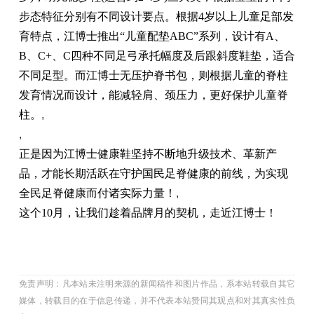
步态特征分别有不同设计要点。根据4岁以上儿童足部发
育特点，江博士推出“儿童配垫ABC”系列，设计有A、
B、C+、C四种不同足弓承托幅度及后跟斜度鞋垫，适合
不同足型。而江博士无压护脊书包，则根据儿童的脊柱
发育情况而设计，能减轻肩、颈压力，更好保护儿童脊
柱。
,
,
正是因为江博士健康鞋坚持不断地升级技术、革新产
品，才能长期活跃在守护国民足脊健康的前线，为实现
全民足脊健康而付诸实际力量！
,
这个10月，让我们趁着品牌月的契机，走近江博士！
免责声明：凡本站未注明来源的新闻稿件和图片作品，系本站转载自其它
媒体，转载目的在于信息传递，并不代表本站赞同其观点和对其真实性负