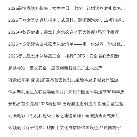
2026高情商送礼指南：女生生日、七夕、订婚送燕窝礼盒怎么选？不同关系选购攻略
2026干燕窝选购避坑指南：从原料、溯源到泡发，12项指标判断靠谱燕窝
2026中秋送健康，燕窝礼盒怎么选？五大维度+场景化推荐
2026七夕浪漫告白礼燕窝礼盒清单——用一份滋养，说出藏在心底的爱
2026婴儿洗发水沐浴露二合一排行TOP5：安全省心无刺激
超越标准・定义安全｜皇宠创新智控工厂正式投产
万豪旅享家“豪友团”发布首套原创儿童绘本及多城夏日巡游
俄罗斯动画巨头联盟动画制片厂亮相中国国际动漫节90周年庆开启中国之旅新篇章
安热沙首次亮相2026嗨创周·泛母婴生态创造周 以全新蓝宝瓶定义婴童防晒新标杆
动画电影《凯利和超级可乐之速递英雄》全国预售正式开启 春日音舞冒险静待影院相约
金领冠《百子纳福》破圈丨文化自信铸强国底色 品质国粉守护新生