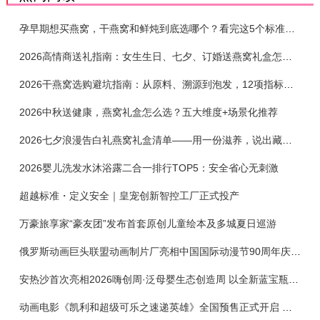
孕早期想买燕窝，干燕窝和鲜炖到底选哪个？看完这5个标准再下单
2026高情商送礼指南：女生生日、七夕、订婚送燕窝礼盒怎么选？不同关系选购攻略
2026干燕窝选购避坑指南：从原料、溯源到泡发，12项指标判断靠谱燕窝
2026中秋送健康，燕窝礼盒怎么选？五大维度+场景化推荐
2026七夕浪漫告白礼燕窝礼盒清单——用一份滋养，说出藏在心底的爱
2026婴儿洗发水沐浴露二合一排行TOP5：安全省心无刺激
超越标准・定义安全｜皇宠创新智控工厂正式投产
万豪旅享家“豪友团”发布首套原创儿童绘本及多城夏日巡游
俄罗斯动画巨头联盟动画制片厂亮相中国国际动漫节90周年庆开启中国之旅新篇章
安热沙首次亮相2026嗨创周·泛母婴生态创造周 以全新蓝宝瓶定义婴童防晒新标杆
动画电影《凯利和超级可乐之速递英雄》全国预售正式开启 春日音舞冒险静待影院相约