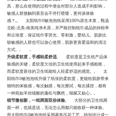
高，那么在使用的过程中便会对部分人造成不利影响，
敏感人群接触到甚至会不停打喷嚏，更何谈体验
感？,, 太阳纸巾0敏泡泡纸采用100%原生木浆，甄选
北欧-北美-南美纯净木原，并严格控制纸巾成品的掉粉率
和尘埃度，保证纸巾零荧光、零刺激，婴幼儿、肌肤比
较敏感的人群也可以放心使用，肌肤更喜爱温和的清洁
方式。, ,
升级柔软度，手感轻柔舒适
, 柔软度是卫生纸产品体
验感的关键，柔软度欠佳的卫生纸使用起来手感粗糙，
而柔软度甚佳的卫生纸能给人轻柔舒适的感觉。, 太
阳纸巾0敏泡泡纸升级了纸张的柔软度，更能给肌肤带来
独特的体验感，每次触摸，每次擦拭，每次揉捏，都有
一种宛如羊丝绒般的蓬松与飘然，细腻又贴心。,
细节微创新，一纸两面双份体验
, 大部分的卫生纸两
面一样，也就是说，无论怎么用都只能收获一种体验。
而太阳纸巾0敏泡泡纸采用菱形压花工艺，特别设计成一