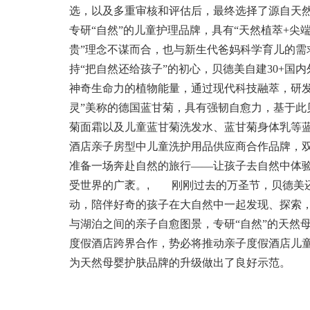
选，以及多重审核和评估后，最终选择了源自天
专研“自然”的儿童护理品牌，具有“天然植萃+尖
贵”理念不谋而合，也与新生代爸妈科学育儿的需
持“把自然还给孩子”的初心，贝德美自建30+
神奇生命力的植物能量，通过现代科技融萃，研发
灵”美称的德国蓝甘菊，具有强韧自愈力，基于此贝德
菊面霜以及儿童蓝甘菊洗发水、蓝甘菊身体乳等
酒店亲子房型中儿童洗护用品供应商合作品牌，双
准备一场奔赴自然的旅行——让孩子去自然中体
受世界的广袤。
,
刚刚过去的万圣节，贝德美还联
动，陪伴好奇的孩子在大自然中一起发现、探索，
与湖泊之间的亲子自愈图景，专研“自然”的天然
度假酒店跨界合作，势必将推动亲子度假酒店儿童
为天然母婴护肤品牌的升级做出了良好示范。