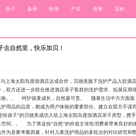
亲子
备孕
怀孕
产后
营养
百科
子去自然里，快乐加贝！
与上海太阳岛度假酒店达成合作，贝德美旗下洗护产品入驻酒
外，双方还进一步联合推进酒店亲子客群的洗护需求、拓展应用
体验。
,
呵护孩童成长，自然最可贵
,
随着生活中方方面面
洗护用品的品质，都成为用户体验的重要部分。建立在双方不谋
然还给孩子”的贝德美成功入驻上海太阳岛度假酒店亲子房型，携手
长空间。
,
为了将这份“自然”的价值主张给消费者带来良好的
然作为首要考量因素，针对儿童洗护用品的多轮次的对比研究和