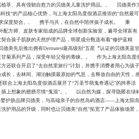
然植萃、具有强韧自愈力的贝德美儿童洗护用品。
,
贝德美作
端科技”的产品核心优势，与上海太阳岛度假酒店推崇的“自然最可
求深度契合。
,
携手与共，在自然中陪伴孩子成长
,
秉
国内外配方师、皮肤专家组成的品牌全球创新实验室，遍寻全球富有
契合孩子肌肤的天然护理产品，明星成分甄选有着“修护蓝精
美先后推出拥有Dermatest最高级别“五星〞认证的贝德美蓝
蓝甘菊系列产品，深受年轻父母的青睐。
,
作为上海太阳岛度
方还联合开启了“去自然里旅行”计划，并携手消费者用心为孩
验成长，去林间、湖泊触摸最原始的气息，去释放自由的天性，
合上海太阳岛度假酒店展开了“万圣节萌鬼奇遇记”的跨界活
插上想象的翅膀尽情“鬼混”。
,
以自然为媒，探寻隐匿在绿
母婴护肤品牌贝德美，与高端亲子的自然岛屿酒店——上海太阳
洗护用品的升级，同时也让贝德美“自然”拓宽了产品体验场景