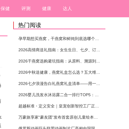
保健
评测
健康
达人
热门阅读
孕早期想买燕窝，干燕窝和鲜炖到底选哪个？看完这5个标准再下单
2026高情商送礼指南：女生生日、七夕、订婚送燕窝礼盒怎么选？不同关系选购攻略
2026干燕窝选购避坑指南：从原料、溯源到泡发，12项指标判断靠谱燕窝
2026中秋送健康，燕窝礼盒怎么选？五大维度+场景化推荐
店
2026七夕浪漫告白礼燕窝礼盒清单——用一份滋养，说出藏在心底的爱
场
2026婴儿洗发水沐浴露二合一排行TOP5：安全省心无刺激
而
超越标准・定义安全｜皇宠创新智控工厂正式投产
体
万豪旅享家“豪友团”发布首套原创儿童绘本及多城夏日巡游
甄
俄罗斯动画巨头联盟动画制片厂亮相中国国际动漫节90周年庆开启中国之旅新篇章