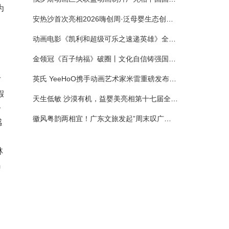
为
安热沙首次亮相2026嗨创周·泛母婴生态创造周 以全新蓝宝瓶定义婴童防晒新标杆
动画电影《凯利和超级可乐之速递英雄》全国预售正式开启 春日音舞冒险静待影院相约
金领冠《百子纳福》破圈丨文化自信铸强国底色 品质国粉守护新生
英氏 YeeHoO携手动画艺术家米雷重磅发布联名系列，联袂京东深化全渠道战略
甘
假
天生低敏 沙漠有机，益婴美亮相第十七届全国营养科学大会，展示中国婴幼儿营养创新成果
子
徽风粤韵两相宜！广东文旅发起”周末叹广东”邀约
感
林
岛
，