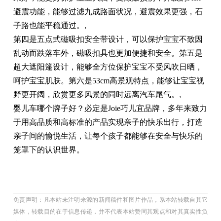
避震功能，能够过滤九成路面状况，避震效果更强，石
子路也能平稳通过。
,
第四是五点式磁吸扣安全带设计，可以保护宝宝不致因
乱动而跌落车外，磁吸扣具也更加便捷和安全。第五是
超大遮阳篷设计，能够全方位保护宝宝不受风吹日晒，
呵护宝宝肌肤。第六是53cm高景观特点，能够让宝宝视
野更开阔，欣赏更多风景的同时远离汽车尾气。
,
婴儿车哪个牌子好？必定是Joie巧儿宜品牌，多年来致力
于用高品质和高标准的产品实现亲子的快乐出行，打造
亲子间的愉悦生活，让每个孩子都能够在安全与快乐的
笼罩下的认识世界。
免责声明：凡本站未注明来源的新闻稿件和图片作品，系本站转载自其它
媒体，转载目的在于信息传递，并不代表本站赞同其观点和对其真实性负