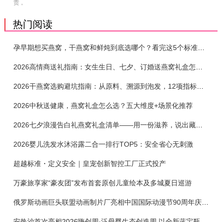
责 。
热门阅读
孕早期想买燕窝，干燕窝和鲜炖到底选哪个？看完这5个标准再下单
2026高情商送礼指南：女生生日、七夕、订婚送燕窝礼盒怎么选？不同关系选购攻略
2026干燕窝选购避坑指南：从原料、溯源到泡发，12项指标判断靠谱燕窝
2026中秋送健康，燕窝礼盒怎么选？五大维度+场景化推荐
2026七夕浪漫告白礼燕窝礼盒清单——用一份滋养，说出藏在心底的爱
2026婴儿洗发水沐浴露二合一排行TOP5：安全省心无刺激
超越标准・定义安全｜皇宠创新智控工厂正式投产
万豪旅享家“豪友团”发布首套原创儿童绘本及多城夏日巡游
俄罗斯动画巨头联盟动画制片厂亮相中国国际动漫节90周年庆开启中国之旅新篇章
安热沙首次亮相2026嗨创周·泛母婴生态创造周 以全新蓝宝瓶定义婴童防晒新标杆