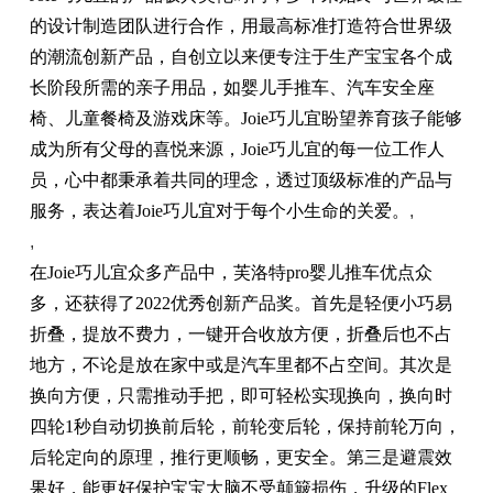
的设计制造团队进行合作，用最高标准打造符合世界级
的潮流创新产品，自创立以来便专注于生产宝宝各个成
长阶段所需的亲子用品，如婴儿手推车、汽车安全座
椅、儿童餐椅及游戏床等。Joie巧儿宜盼望养育孩子能够
成为所有父母的喜悦来源，Joie巧儿宜的每一位工作人
员，心中都秉承着共同的理念，透过顶级标准的产品与
服务，表达着Joie巧儿宜对于每个小生命的关爱。
,
,
在Joie巧儿宜众多产品中，芙洛特pro婴儿推车优点众
多，还获得了2022优秀创新产品奖。首先是轻便小巧易
折叠，提放不费力，一键开合收放方便，折叠后也不占
地方，不论是放在家中或是汽车里都不占空间。其次是
换向方便，只需推动手把，即可轻松实现换向，换向时
四轮1秒自动切换前后轮，前轮变后轮，保持前轮万向，
后轮定向的原理，推行更顺畅，更安全。第三是避震效
果好，能更好保护宝宝大脑不受颠簸损伤，升级的Flex