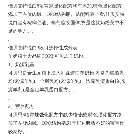
佳贝艾特悦白6项常规强化配方均有添加,特色强化配方
添加了左旋肉碱、OPO结构脂。从配料表上看,佳贝艾特
悦白含有棕榈仁油、葡萄糖浆固体,算是这款奶粉美中不
足的地方。
,
,
佳贝艾特悦白3段可选择性成分表
,
羊奶粉十大品牌TOP3:可贝思羊奶粉
,
1、奶源乳基
,
可贝思是合生元旗下澳大利亚进口羊奶粉,乳基为脱脂乳
粉(来源羊乳)、全脂乳粉(来源羊乳)、浓缩乳清蛋白粉(来
源羊乳),是全山羊乳蛋白配方。
,
,
2、营养配方
,
可贝思6项常规强化配方中缺少核苷酸,特色强化配方添
加了左旋肉碱、OPO结构脂,对于消化吸收不好的宝宝比
较友好。
,