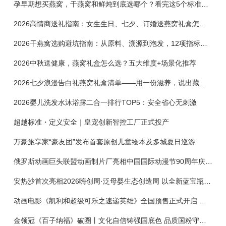
孕早期想买燕窝，干燕窝和鲜炖到底选哪个？看完这5个标准再下单
2026高情商送礼指南：女生生日、七夕、订婚送燕窝礼盒怎么选？不同关系选购攻略
2026干燕窝选购避坑指南：从原料、溯源到泡发，12项指标判断靠谱燕窝
2026中秋送健康，燕窝礼盒怎么选？五大维度+场景化推荐
2026七夕浪漫告白礼燕窝礼盒清单——用一份滋养，说出藏在心底的爱
2026婴儿洗发水沐浴露二合一排行TOP5：安全省心无刺激
超越标准・定义安全｜皇宠创新智控工厂正式投产
万豪旅享家“豪友团”发布首套原创儿童绘本及多城夏日巡游
俄罗斯动画巨头联盟动画制片厂亮相中国国际动漫节90周年庆开启中国之旅新篇章
安热沙首次亮相2026嗨创周·泛母婴生态创造周 以全新蓝宝瓶定义婴童防晒新标杆
动画电影《凯利和超级可乐之速递英雄》全国预售正式开启 春日音舞冒险静待影院相约
金领冠《百子纳福》破圈丨文化自信铸强国底色 品质国粉守护新生