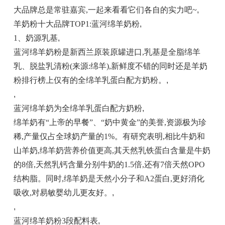
大品牌总是常驻嘉宾,一起来看看它们各自的实力吧~
,
羊奶粉十大品牌TOP1:蓝河绵羊奶粉
,
1、奶源乳基
,
蓝河绵羊奶粉是新西兰原装原罐进口,乳基是全脂绵羊
乳、脱盐乳清粉(来源:绵羊),新鲜度不错的同时还是羊奶
粉排行榜上仅有的全绵羊乳蛋白配方奶粉。
,
,
蓝河绵羊奶为全绵羊乳蛋白配方奶粉
,
绵羊奶有“上帝的早餐”、“奶中黄金”的美誉,资源极为珍
稀,产量仅占全球奶产量的1%。有研究表明,相比牛奶和
山羊奶,绵羊奶营养价值更高,其天然乳铁蛋白含量是牛奶
的8倍,天然乳钙含量分别牛奶的1.5倍,还有7倍天然OPO
结构脂。同时,绵羊奶是天然小分子和A2蛋白,更好消化
吸收,对易敏婴幼儿更友好。
,
,
蓝河绵羊奶粉3段配料表
,