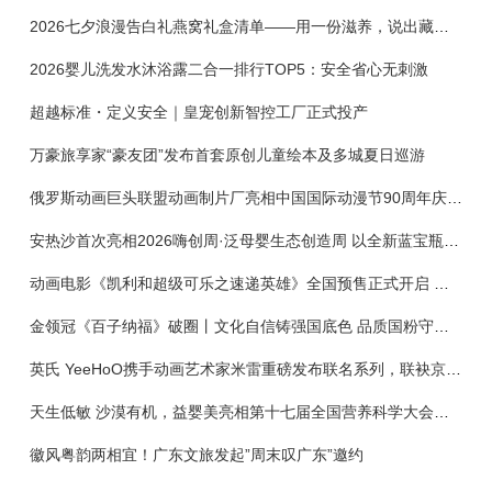
2026七夕浪漫告白礼燕窝礼盒清单——用一份滋养，说出藏在心底的爱
2026婴儿洗发水沐浴露二合一排行TOP5：安全省心无刺激
超越标准・定义安全｜皇宠创新智控工厂正式投产
万豪旅享家“豪友团”发布首套原创儿童绘本及多城夏日巡游
俄罗斯动画巨头联盟动画制片厂亮相中国国际动漫节90周年庆开启中国之旅新篇章
安热沙首次亮相2026嗨创周·泛母婴生态创造周 以全新蓝宝瓶定义婴童防晒新标杆
动画电影《凯利和超级可乐之速递英雄》全国预售正式开启 春日音舞冒险静待影院相约
金领冠《百子纳福》破圈丨文化自信铸强国底色 品质国粉守护新生
英氏 YeeHoO携手动画艺术家米雷重磅发布联名系列，联袂京东深化全渠道战略
天生低敏 沙漠有机，益婴美亮相第十七届全国营养科学大会，展示中国婴幼儿营养创新成果
徽风粤韵两相宜！广东文旅发起”周末叹广东”邀约