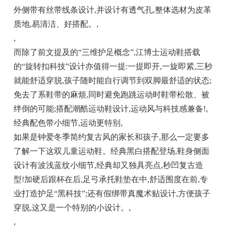
外侧带有丝带线条设计,并设计有透气孔,整体选材为皮革
质地,易清洁、好搭配。
,
,
而除了前文提及的“三维护足概念”,江博士运动鞋搭载
的“旋转扣科技”设计亦值得一提:一提即开,一旋即紧,三秒
就能舒适穿脱,孩子随时能自行调节到双脚最舒适的状态;
免去了系鞋带的麻烦,同时避免跑跳运动时鞋带松散、被
绊倒的可能;搭配潮酷运动鞋设计,运动风与科技感兼备!
,
经典配色带小细节,运动更特别
,
如果是钟爱冬季简约复古风的家长和孩子,那么一定要多
了解一下这双儿童运动鞋。经典黑白搭配登场,鞋身侧面
设计有波浅蓝纹小细节,经典却又独具亮点,秒凹复古造
型!加硬后跟杯在后,足弓承托鞋垫在中,舒适围度在前,专
业打造护足“黑科技”;还有假绑带真魔术贴设计,方便孩子
穿脱,这又是一个特别的小设计。
,
,