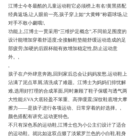
江博士今冬最酷的儿童运动鞋它必须榜上有名!黄黑搭配
经典返场,让人眼前一亮,孩子穿上如“大黄蜂”称霸球场,让
对手不敢小觑哦!
,
功能上,江博士一贯采用“三维护足概念”,不同前足围度的
设计能增加穿着舒适度;全接触鞋垫能舒缓运动造成的足
部疲劳;加硬的后跟杯能有效增加稳定性,防止运动意
外。
,
,
孩子在户外肆意奔跑,回到家后总会让妈妈发愁,运动鞋上
沾满了泥点草屑,清洗成了难题。江博士为妈妈们排忧解
难,选用好打理的合成革面,同时兼顾了鞋子保暖与透气两
大性能;EVA大底轻盈不笨重、高弹缓震;深纹鞋底增大摩
擦力——是孩子进行各项运动、日常穿着的好选择。
,
颜色搭配有讲究,运动更特色
,
不只有深色系的运动鞋,江博士也为小公主们设计了适合
的运动鞋。就比如这双点缀了淡紫罗兰色的小白鞋,鞋身