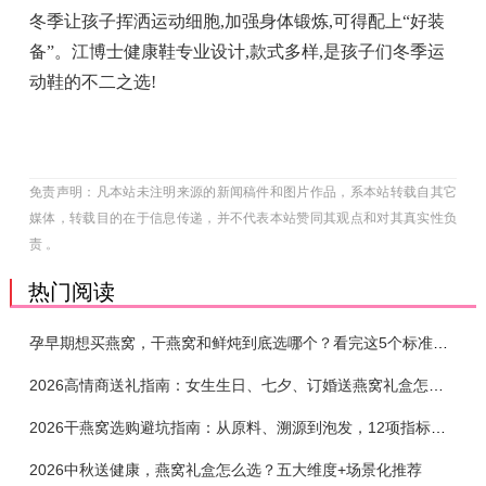
冬季让孩子挥洒运动细胞,加强身体锻炼,可得配上“好装
备”。江博士健康鞋专业设计,款式多样,是孩子们冬季运
动鞋的不二之选!
免责声明：凡本站未注明来源的新闻稿件和图片作品，系本站转载自其它
媒体，转载目的在于信息传递，并不代表本站赞同其观点和对其真实性负
责 。
热门阅读
孕早期想买燕窝，干燕窝和鲜炖到底选哪个？看完这5个标准再下单
2026高情商送礼指南：女生生日、七夕、订婚送燕窝礼盒怎么选？不同关系选购攻略
2026干燕窝选购避坑指南：从原料、溯源到泡发，12项指标判断靠谱燕窝
2026中秋送健康，燕窝礼盒怎么选？五大维度+场景化推荐