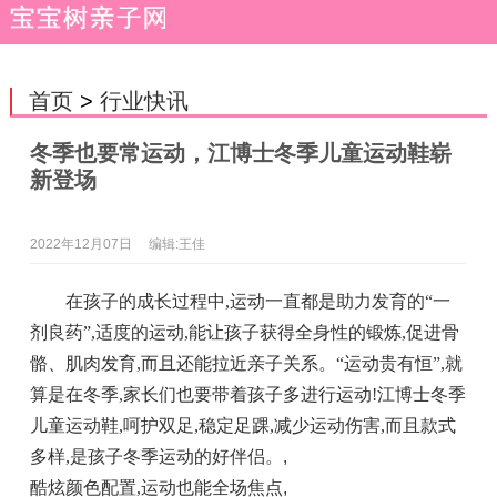
首页
>
行业快讯
冬季也要常运动，江博士冬季儿童运动鞋崭
新登场
2022年12月07日
编辑:王佳
在孩子的成长过程中,运动一直都是助力发育的“一
剂良药”,适度的运动,能让孩子获得全身性的锻炼,促进骨
骼、肌肉发育,而且还能拉近亲子关系。“运动贵有恒”,就
算是在冬季,家长们也要带着孩子多进行运动!江博士冬季
儿童运动鞋,呵护双足,稳定足踝,减少运动伤害,而且款式
多样,是孩子冬季运动的好伴侣。
,
酷炫颜色配置,运动也能全场焦点
,