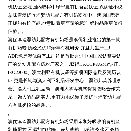
机认证,还在国内取得中绿华夏有机食品认证,双认证不仅
意味着澳优淳璀婴幼儿配方有机奶粉在中、澳两国都是
正规的有机产品,也意味着更严苛的标准,奶粉品质更值得
信赖。
,
澳优淳璀婴幼儿配方有机奶粉是澳优乳业推出的第一款
有机奶粉,历经澳优10余年有机研究,并且其生产工厂
ADP,也是澳优自有工厂还是首批通过中国国家认监委认
证的婴幼儿配方奶粉厂家之一,获得HACCP&GMP认证、
ISO22000、澳大利亚有机认证等多项国际品质及资历认
证,更是长期与澳大利亚乳品研发中心、婴幼儿营养理事
会、澳大利亚乳品局、澳洲大学等机构保持战略合作关
系。强大的品牌实力,更有力地保障了澳优淳璀婴幼儿配
方有机奶粉的品质。
,
,
澳优淳璀婴幼儿配方有机奶粉采用亲和好吸收的有机全
乳糖配方,不添加白砂糖、麦芽糊精,口感清淡,也不会额