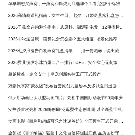
孕早期想买燕窝，干燕窝和鲜炖到底选哪个？看完这5个标准再下单
2026高情商送礼指南：女生生日、七夕、订婚送燕窝礼盒怎么选？不同关系选购攻略
2026干燕窝选购避坑指南：从原料、溯源到泡发，12项指标判断靠谱燕窝
2026中秋送健康，燕窝礼盒怎么选？五大维度+场景化推荐
2026七夕浪漫告白礼燕窝礼盒清单——用一份滋养，说出藏在心底的爱
2026婴儿洗发水沐浴露二合一排行TOP5：安全省心无刺激
超越标准・定义安全｜皇宠创新智控工厂正式投产
万豪旅享家“豪友团”发布首套原创儿童绘本及多城夏日巡游
俄罗斯动画巨头联盟动画制片厂亮相中国国际动漫节90周年庆开启中国之旅新篇章
安热沙首次亮相2026嗨创周·泛母婴生态创造周 以全新蓝宝瓶定义婴童防晒新标杆
动画电影《凯利和超级可乐之速递英雄》全国预售正式开启 春日音舞冒险静待影院相约
金领冠《百子纳福》破圈丨文化自信铸强国底色 品质国粉守护新生