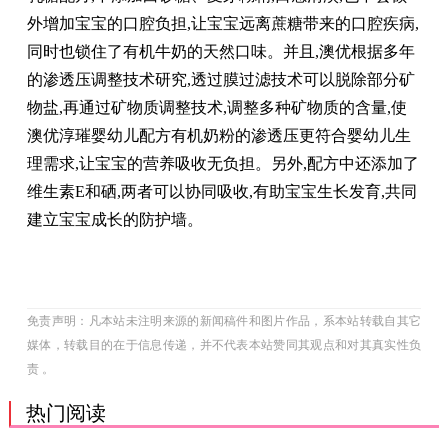
外增加宝宝的口腔负担,让宝宝远离蔗糖带来的口腔疾病,
同时也锁住了有机牛奶的天然口味。并且,澳优根据多年
的渗透压调整技术研究,透过膜过滤技术可以脱除部分矿
物盐,再通过矿物质调整技术,调整多种矿物质的含量,使
澳优淳璀婴幼儿配方有机奶粉的渗透压更符合婴幼儿生
理需求,让宝宝的营养吸收无负担。另外,配方中还添加了
维生素E和硒,两者可以协同吸收,有助宝宝生长发育,共同
建立宝宝成长的防护墙。
免责声明：凡本站未注明来源的新闻稿件和图片作品，系本站转载自其它
媒体，转载目的在于信息传递，并不代表本站赞同其观点和对其真实性负
责 。
热门阅读