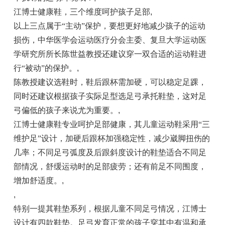
江博士健康鞋，三个维度呵护孩子足部
,
以上三点属于“主动”保护，要想更好地减少孩子的运动
损伤，中华医学会运动医疗分会主委、复旦大学运动医
学研究所所长陈世益教授还建议穿一双合适的运动鞋进
行“被动”的保护。
,
陈教授建议选鞋时，鞋后跟杯需加硬，可以稳定足踝，
同时还建议根据孩子实际足型选足弓承托鞋垫，这对足
弓偏低的孩子来说尤为重要。
,
江博士健康鞋专业呵护足部健康，其儿童运动鞋采用“三
维护足”设计，加硬后跟杯加强稳定性，减少崴脚扭伤的
几率；不同足弓弧度及后跟斜度设计的鞋垫适合不同足
部情况，舒缓运动时的足部疲劳；还有前足不同围度，
增加舒适度。
,
,
特别一提其鞋垫系列，根据儿童不同足弓情况，江博士
设计有四款鞋垫。足弓发育正常的孩子穿其中有温和承