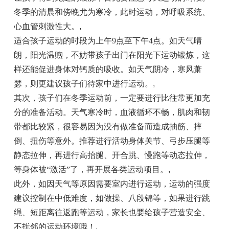
冬季的清晨和傍晚尤为寒冷，此时运动，对呼吸系统、
心血管刺激性大。
,
适合孩子运动的时段为上午9点至下午4点。如天气晴
朗，阳光温煦，不妨带孩子出门在阳光下运动锻炼，这
样还能促进身体对钙质的吸收。如天气阴冷，寒风萧
瑟，则更建议孩子们待家中进行运动。
,
其次，孩子们在冬季运动前，一定要进行比往常更加充
分的准备活动。天气寒冷时，血液循环不畅，肌肉和韧
带都比较紧，很容易因为没有做准备而造成抽筋、摔
倒、扭伤等意外。推荐进行活动身体关节、弓步压腿等
静态拉伸，再进行高抬腿、开合跳、慢跑等动态拉伸，
等身体被“激活”了，再开展各类运动项目。
,
此外，如因天气等原因需要室内进行运动，运动的强度
建议控制在中低难度，如做操、八段锦等，如果进行跳
绳、短距离往返跑等运动，家长也要给孩子营造安全、
不扰邻的运动环境哦！
,