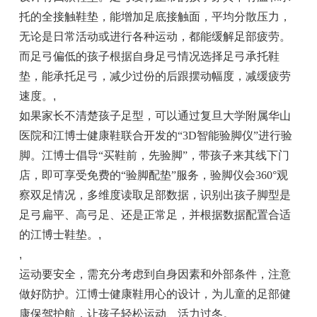
托的全接触鞋垫，能增加足底接触面，平均分散压力，
无论是日常活动或进行各种运动，都能缓解足部疲劳。
而足弓偏低的孩子根据自身足弓情况选择足弓承托鞋
垫，能承托足弓，减少过份的后跟摆动幅度，减缓疲劳
速度。
,
如果家长不清楚孩子足型，可以通过复旦大学附属华山
医院和江博士健康鞋联合开发的“3D智能验脚仪”进行验
脚。江博士倡导“买鞋前，先验脚”，带孩子来其线下门
店，即可享受免费的“验脚配垫”服务，验脚仪会360°观
察双足情况，多维度读取足部数据，识别出孩子脚型是
足弓扁平、高弓足、还是正常足，并根据数据配置合适
的江博士鞋垫。
,
,
运动要安全，需充分考虑到自身因素和外部条件，注意
做好防护。江博士健康鞋用心的设计，为儿童的足部健
康保驾护航，让孩子轻松运动、活力过冬。