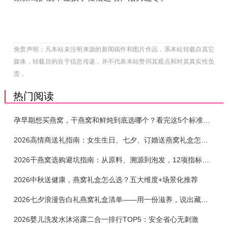
免责声明：凡本站未注明来源的新闻稿件和图片作品，系本站转载自其它
媒体，转载目的在于信息传递，并不代表本站赞同其观点和对其真实性负
责 。
热门阅读
孕早期想买燕窝，干燕窝和鲜炖到底选哪个？看完这5个标准再下单
2026高情商送礼指南：女生生日、七夕、订婚送燕窝礼盒怎么选？不同关系选购攻略
2026干燕窝选购避坑指南：从原料、溯源到泡发，12项指标判断靠谱燕窝
2026中秋送健康，燕窝礼盒怎么选？五大维度+场景化推荐
2026七夕浪漫告白礼燕窝礼盒清单——用一份滋养，说出藏在心底的爱
2026婴儿洗发水沐浴露二合一排行TOP5：安全省心无刺激