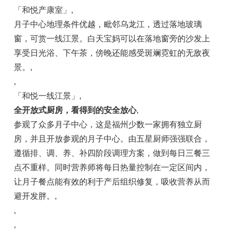
「和悦产康室」
,
月子中心地理条件优越，毗邻乌龙江，透过落地玻璃
窗，可赏一线江景。白天宝妈可以在落地窗旁的沙发上
享受日光浴、下午茶，傍晚还能感受斑斓霓虹的无敌夜
景。
,
,
「和悦一线江景」
,
全开放式厨房
，
看得到的安全放心
,
参观了众多月子中心，这是福州少数一家拥有独立厨
房，并且开放参观的月子中心。由五星厨师强强联合，
遵循排、调、养、补四阶段调理方案，做到每日三餐三
点不重样。同时营养师将每日热量控制在一定区间内，
让月子餐点能有效的利于产后组织修复，吸收营养从而
避开发胖。
,
,
,