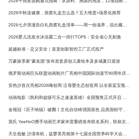
2026干燕窝选购避坑指南：从原料、溯源到泡发，12项指标判断靠谱燕窝
2026中秋送健康，燕窝礼盒怎么选？五大维度+场景化推荐
2026七夕浪漫告白礼燕窝礼盒清单——用一份滋养，说出藏在心底的爱
2026婴儿洗发水沐浴露二合一排行TOP5：安全省心无刺激
超越标准・定义安全｜皇宠创新智控工厂正式投产
万豪旅享家“豪友团”发布首套原创儿童绘本及多城夏日巡游
俄罗斯动画巨头联盟动画制片厂亮相中国国际动漫节90周年庆开启中国之旅新篇章
安热沙首次亮相2026嗨创周·泛母婴生态创造周 以全新蓝宝瓶定义婴童防晒新标杆
动画电影《凯利和超级可乐之速递英雄》全国预售正式开启 春日音舞冒险静待影院相约
金领冠《百子纳福》破圈丨文化自信铸强国底色 品质国粉守护新生
英氏 YeeHoO携手动画艺术家米雷重磅发布联名系列，联袂京东深化全渠道战略
天生低敏 沙漠有机，益婴美亮相第十七届全国营养科学大会，展示中国婴幼儿营养创新成果