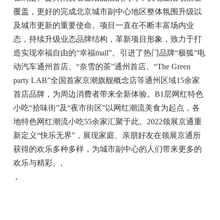
覆盖，更好的完成北京城市副中心地区整体氛围升级以
及城市更新的重要使命。项目一直在不断丰富场内业
态，持续升级业态品牌结构，革新项目形象，致力于打
造实现幸福自由的
“
幸福
mall”
。引进了热门品牌
“
极狐
”
电
动汽车通州首店、
“
奈雪的茶
”
通州首店、
“The Green
party LAB”
全国首家京潮旗舰概念店等通州区域
15
余家
首店品牌，为周边消费者带来全新体验。
B1
层网红特色
小吃
“
拾味街
”
及
“
夜市街区
”
以网红潮流美食为起点，各
地特色网红潮流小吃
55
余家汇聚于此。
2022
领展京通重
新定义
“
快乐无界
”
，展现家庭、亲朋好友在领展京通所
获得的欢乐多种多样，为城市副中心的人们带来更多的
欢乐与精彩。
,
,