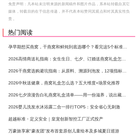
免责声明：凡本站未注明来源的新闻稿件和图片作品，系本站转载自其它
媒体，转载目的在于信息传递，并不代表本站赞同其观点和对其真实性负
责 。
热门阅读
孕早期想买燕窝，干燕窝和鲜炖到底选哪个？看完这5个标准再下单
2026高情商送礼指南：女生生日、七夕、订婚送燕窝礼盒怎么选？不同关系选购攻略
2026干燕窝选购避坑指南：从原料、溯源到泡发，12项指标判断靠谱燕窝
2026中秋送健康，燕窝礼盒怎么选？五大维度+场景化推荐
2026七夕浪漫告白礼燕窝礼盒清单——用一份滋养，说出藏在心底的爱
2026婴儿洗发水沐浴露二合一排行TOP5：安全省心无刺激
超越标准・定义安全｜皇宠创新智控工厂正式投产
万豪旅享家“豪友团”发布首套原创儿童绘本及多城夏日巡游