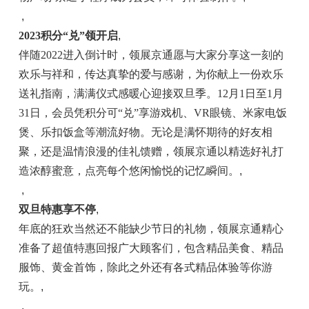
,
2023
积分
“
兑
”
领开启
,
伴随
2022
进入倒计时，领展京通愿与大家分享这一刻的
欢乐与祥和，传达真挚的爱与感谢，为你献上一份欢乐
送礼指南，满满仪式感暖心迎接双旦季。
12
月
1
日至
1
月
31
日，会员凭积分可
“
兑
”
享游戏机、
VR
眼镜、米家电饭
煲、乐扣饭盒等潮流好物。无论是满怀期待的好友相
聚，还是温情浪漫的佳礼馈赠，领展京通以精选好礼打
造浓醇蜜意，点亮每个悠闲愉悦的记忆瞬间。
,
,
双旦特惠享不停
,
年底的狂欢当然还不能缺少节日的礼物，领展京通精心
准备了超值特惠回报广大顾客们，包含精品美食、精品
服饰、黄金首饰，除此之外还有各式精品体验等你游
玩。
,
,