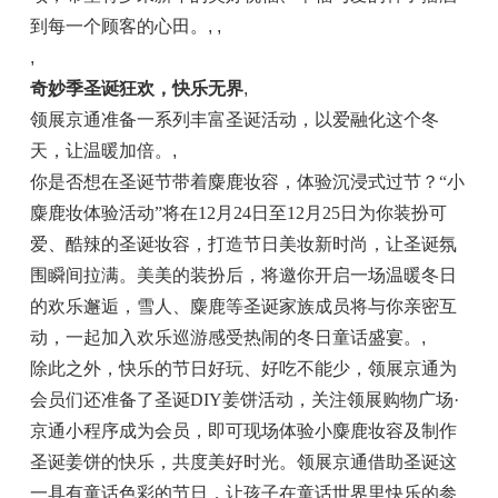
到每一个顾客的心田。
, ,
,
奇妙季圣诞狂欢，快乐无界
,
领展京通准备一系列丰富圣诞活动，以爱融化这个冬
天，让温暖加倍。
,
你是否想在圣诞节带着麋鹿妆容，体验沉浸式过节？
“
小
麋鹿妆体验活动
”
将在
12
月
24
日至
12
月
25
日为你装扮可
爱、酷辣的圣诞妆容，打造节日美妆新时尚，让圣诞氛
围瞬间拉满。美美的装扮后，将邀你开启一场温暖冬日
的欢乐邂逅，雪人、麋鹿等圣诞家族成员将与你亲密互
动，一起加入欢乐巡游感受热闹的冬日童话盛宴。
,
除此之外，快乐的节日好玩、好吃不能少，领展京通为
会员们还准备了圣诞
DIY
姜饼活动，关注领展购物广场
·
京通小程序成为会员，即可现场体验小麋鹿妆容及制作
圣诞姜饼的快乐，共度美好时光。领展京通借助圣诞这
一具有童话色彩的节日，让孩子在童话世界里快乐的参