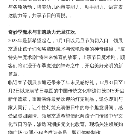
与各项活动，培养幼儿的审美能力、动手能力、语言表
达能力等，共享节日的喜悦。
,
,
奇妙季魔术与非遗助力元旦狂欢
,
2023
年是新希望起点，
1
月
1
日以元旦节为切入口，领展
京通让孩子们领略幽默魔术与惊艳杂耍的神奇碰撞，
“
皮
特先生魔术剧
”
将带来惊喜的故事，上演节日魔术剧，顾
客们将沉浸于冬季魔法的神奇之中，开启美好光明的新
篇章。
,
临近春节领展京通还带来了年末灵感好礼，
12
月
31
日至
1
月
2
日以充满节日氛围的中国传统文化非遗灯笼
DIY
开启
新年篇章，重新演绎最受欢迎的灯笼制品，邀你即刻与
家人同行，让个性灯笼充满假日中的每个趣意瞬间，感
受温暖团圆情。领展京通希望借此向孩子们传播中华文
化节日习俗，渗透国潮多元文化教育。现场关注领展购
物广场
·
京通小程序成为会员，即可体验制作。
,