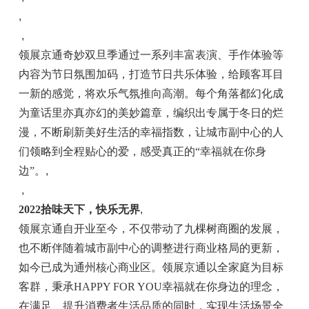
,
,
领展京通奇妙双旦季通过一系列丰富表演、手作体验等
内容为节日氛围加码，打造节日共乐体验，给顾客耳目
一新的感觉，将欢乐气氛推向高潮。每个角落都幻化成
为童话里亦真亦幻的美妙篇章，编织出专属于冬日的烂
漫，不断刷新美好生活的幸福指数，让城市副中心的人
们领略到全程贴心的爱，感受真正的
“
幸福就在你身
边
”
。
,
,
2022
拾味天下，快乐无界
,
领展京通自开业至今，不仅带动了九棵树商圈的发展，
也不断伴随着城市副中心的调整进行商业格局的更新，
如今已成为通州核心商业区。领展京通以全家庭为目标
客群，秉承
HAPPY FOR YOU
幸福就在你身边的理念，
在满足、提升消费者生活品质的同时，实现生活场景全