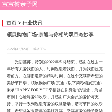
首页
>
行业快讯
领展购物广场•京通与你相约双旦奇妙季
2022年12月23日
编辑:王佳
光阴荏苒，特别的
2022
年即将结束，感谢在过去一
年所有关爱我们的人，时刻温暖着我们，并为我们照亮
着前方。在辞旧迎新的精彩时刻，在这个充满新希望的
美妙节日季，领展购物广场
·
京通（以下简称领展京通）
秉承
“HAPPY FOR YOU
幸福就在你身边
”
的理念，为城
市副中心诠释爱和欢乐，并感谢广大会员的爱护与支
持，举行一系列温暖有爱的双旦活动，谱写节日的欢乐
颂，希望将岁末新年的美好祝福、幸福与爱的种子播洒