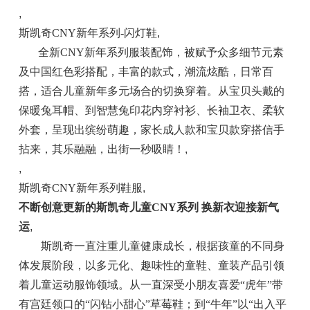
,
斯凯奇CNY新年系列-闪灯鞋
,
全新CNY新年系列服装配饰，被赋予众多细节元素
及中国红色彩搭配，丰富的款式，潮流炫酷，日常百
搭，适合儿童新年多元场合的切换穿着。从宝贝头戴的
保暖兔耳帽、到智慧兔印花内穿衬衫、长袖卫衣、柔软
外套，呈现出缤纷萌趣，家长成人款和宝贝款穿搭信手
拈来，其乐融融，出街一秒吸睛！
,
,
斯凯奇CNY新年系列鞋服
,
不断创意更新的斯凯奇儿童CNY系列 换新衣迎接新气
运
,
斯凯奇一直注重儿童健康成长，根据孩童的不同身
体发展阶段，以多元化、趣味性的童鞋、童装产品引领
着儿童运动服饰领域。从一直深受小朋友喜爱“虎年”带
有宫廷领口的“闪钻小甜心”草莓鞋；到“牛年”以“出入平