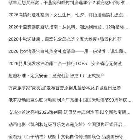
孕早期想买燕窝，干燕窝和鲜炖到底选哪个？看完这5个标准再下单
2026高情商送礼指南：女生生日、七夕、订婚送燕窝礼盒怎么选？不同关系选购攻略
2026干燕窝选购避坑指南：从原料、溯源到泡发，12项指标判断靠谱燕窝
2026中秋送健康，燕窝礼盒怎么选？五大维度+场景化推荐
2026七夕浪漫告白礼燕窝礼盒清单——用一份滋养，说出藏在心底的爱
2026婴儿洗发水沐浴露二合一排行TOP5：安全省心无刺激
超越标准・定义安全｜皇宠创新智控工厂正式投产
万豪旅享家“豪友团”发布首套原创儿童绘本及多城夏日巡游
俄罗斯动画巨头联盟动画制片厂亮相中国国际动漫节90周年庆开启中国之旅新篇章
安热沙首次亮相2026嗨创周·泛母婴生态创造周 以全新蓝宝瓶定义婴童防晒新标杆
动画电影《凯利和超级可乐之速递英雄》全国预售正式开启 春日音舞冒险静待影院相约
金领冠《百子纳福》破圈丨文化自信铸强国底色 品质国粉守护新生