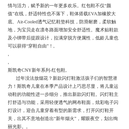
情与活力，赋予新的一年更多欢乐。红包鞋不仅“颜
值”在线，舒适特性也不落下，鞋体搭载EVA加橡胶大
底、Air-Cooled透气记忆鞋垫科技，防滑耐磨，柔软触
地，为宝贝走在凛冬路面增加安全舒适性。魔术贴鞋款
及小绑带后提跟设计，拉满穿脱方便属性，低龄儿童也
可以获得“穿鞋自由”！
,
,
,
斯凯奇CNY新年系列-红包鞋
,
过年没法放烟花？新款闪灯鞋激活孩子们的智慧潜
力！斯凯奇儿童在本季产品设计上巧思尽显，将儿童运
动鞋的功能性进一步细分，推出新款闪灯鞋。闪灯鞋主
打舒适与功能，采用轻便透气的网布鞋面，炫彩电子闪
灯设计，迎合儿童穿着有型的新需求，打开闪灯鞋开
关，出其不意地创造出“新年烟火”，耀眼夜空，划出绚
丽光影。
,