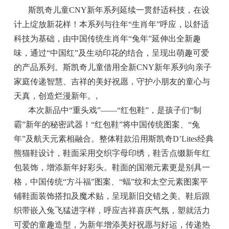
斯凯奇儿童CNY新年系列延续一贯舒适科技，在设
计上绽放新花样！本系列与往年“生肖年”呼应，以舒适
科技为基础，由中国传统生肖年“兔年”延伸出全新趣
味，通过“中国红”及生动印花的结合，呈现出萌趣可爱
的产品系列。斯凯奇儿童借用全新CNY新年系列向亲子
家庭传递智慧、吉祥的美好祝愿，守护小朋友的童心与
天真，创造烂漫新年。
,
本次新品中“重头戏”——“红包鞋”，是孩子们“制
霸”新年的秘密武器！“红包鞋”将中国传统图案、“兔
年”及航天元素相融合。整体鞋款沿用斯凯奇D’Lites经典
熊猫鞋设计，鞋面采用交织字母印绣，鞋舌点缀新年红
包装饰，增添新年好彩头。鞋面的国潮元素更是别具一
格，中国传统“方斗福”图案、“蝠”纹和太空元素图案平
铺鞋面装饰搭扣及魔术贴，呈现新旧交错之美。鞋后跟
织带嵌入兔飞猛进字样，呼应吉祥喜庆气氛，塑就活力
可爱的童趣造型，为新年增添美好祝愿与好运，传递热