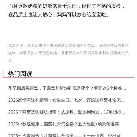
而且这款奶粉的奶源来自于法国，经过了严格的质检，
在品质上也让人放心，妈妈可以放心给宝宝吃。
免责声明：凡本站未注明来源的新闻稿件和图片作品，系本站转载自其它
媒体，转载目的在于信息传递，并不代表本站赞同其观点和对其真实性负
责 。
热门阅读
孕早期想买燕窝，干燕窝和鲜炖到底选哪个？看完这5个标准再下单
2026高情商送礼指南：女生生日、七夕、订婚送燕窝礼盒怎么选？不同关系选购攻略
2026干燕窝选购避坑指南：从原料、溯源到泡发，12项指标判断靠谱燕窝
2026中秋送健康，燕窝礼盒怎么选？五大维度+场景化推荐
2026七夕浪漫告白礼燕窝礼盒清单——用一份滋养，说出藏在心底的爱