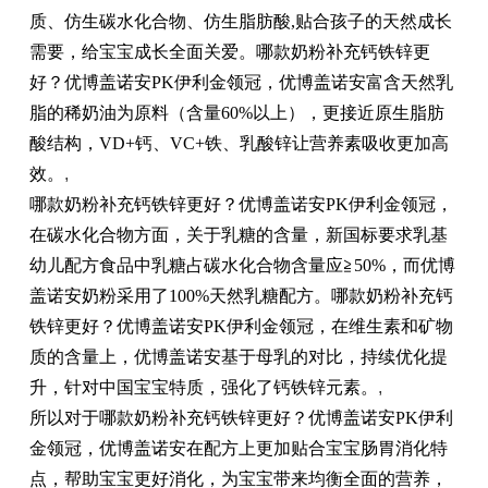
质、仿生碳水化合物、仿生脂肪酸,贴合孩子的天然成长
需要，给宝宝成长全面关爱。哪款奶粉补充钙铁锌更
好？优博盖诺安PK伊利金领冠，优博盖诺安富含天然乳
脂的稀奶油为原料（含量60%以上），更接近原生脂肪
酸结构，VD+钙、VC+铁、乳酸锌让营养素吸收更加高
效。
,
哪款奶粉补充钙铁锌更好？优博盖诺安PK伊利金领冠，
在碳水化合物方面，关于乳糖的含量，新国标要求乳基
幼儿配方食品中乳糖占碳水化合物含量应≧50%，而优博
盖诺安奶粉采用了100%天然乳糖配方。哪款奶粉补充钙
铁锌更好？优博盖诺安PK伊利金领冠，在维生素和矿物
质的含量上，优博盖诺安基于母乳的对比，持续优化提
升，针对中国宝宝特质，强化了钙铁锌元素。
,
所以对于哪款奶粉补充钙铁锌更好？优博盖诺安PK伊利
金领冠，优博盖诺安在配方上更加贴合宝宝肠胃消化特
点，帮助宝宝更好消化，为宝宝带来均衡全面的营养，