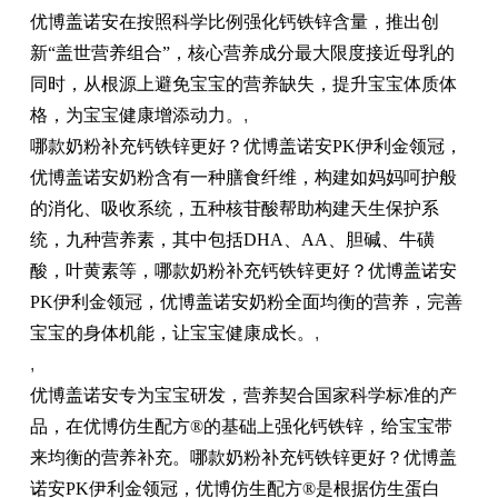
优博盖诺安在按照科学比例强化钙铁锌含量，推出创
新“盖世营养组合”，核心营养成分最大限度接近母乳的
同时，从根源上避免宝宝的营养缺失，提升宝宝体质体
格，为宝宝健康增添动力。
,
哪款奶粉补充钙铁锌更好？优博盖诺安PK伊利金领冠，
优博盖诺安奶粉含有一种膳食纤维，构建如妈妈呵护般
的消化、吸收系统，五种核苷酸帮助构建天生保护系
统，九种营养素，其中包括DHA、AA、胆碱、牛磺
酸，叶黄素等，哪款奶粉补充钙铁锌更好？优博盖诺安
PK伊利金领冠，优博盖诺安奶粉全面均衡的营养，完善
宝宝的身体机能，让宝宝健康成长。
,
,
优博盖诺安专为宝宝研发，营养契合国家科学标准的产
品，在优博仿生配方®的基础上强化钙铁锌，给宝宝带
来均衡的营养补充。哪款奶粉补充钙铁锌更好？优博盖
诺安PK伊利金领冠，优博仿生配方®是根据仿生蛋白