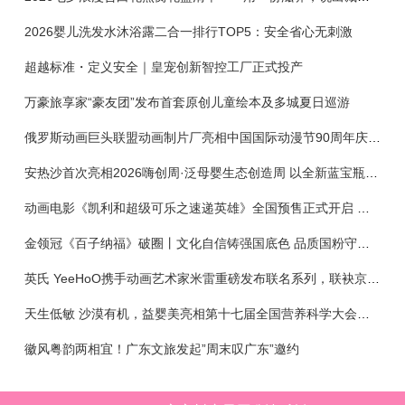
2026婴儿洗发水沐浴露二合一排行TOP5：安全省心无刺激
超越标准・定义安全｜皇宠创新智控工厂正式投产
万豪旅享家“豪友团”发布首套原创儿童绘本及多城夏日巡游
俄罗斯动画巨头联盟动画制片厂亮相中国国际动漫节90周年庆开启中国之旅新篇章
安热沙首次亮相2026嗨创周·泛母婴生态创造周 以全新蓝宝瓶定义婴童防晒新标杆
动画电影《凯利和超级可乐之速递英雄》全国预售正式开启 春日音舞冒险静待影院相约
金领冠《百子纳福》破圈丨文化自信铸强国底色 品质国粉守护新生
英氏 YeeHoO携手动画艺术家米雷重磅发布联名系列，联袂京东深化全渠道战略
天生低敏 沙漠有机，益婴美亮相第十七届全国营养科学大会，展示中国婴幼儿营养创新成果
徽风粤韵两相宜！广东文旅发起”周末叹广东”邀约