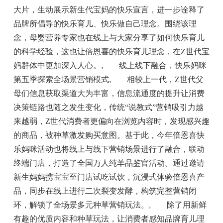
大片，生动展示新生代宝妈的快乐宣言，进一步诠释了
品牌所倡导的快乐育儿、快乐做自己理念。围绕该理
念，母婴营养专家也在线上与大家分享了如何快乐育儿
的科学经验，这也让倍恩喜的快乐育儿理念，在Z世代宝
妈群体中更加深入人心。
,
线上线下融合，快乐妈咪
第五季探索全场景营销模式
,
相较上一代，Z世代父
母们信息获取渠道大为丰富，信息流通度的提升让消费
决策链路也随之发生变化，传统“说教式”营销吸引力越
来越弱，Z世代消费者更偏向在浏览内容时，发现感兴趣
的商品，被种草激发购买意图。基于此，今年倍恩喜快
乐妈咪活动也将线上与线下营销场景进行了融合，联动
终端门店，打造了全国万人纯羊品鉴官活动。通过邀请
新生妈妈携宝宝至门店试吃试饮，沉浸式体验倍恩喜产
品，同步在线上进行二次裂变发酵，构筑完整营销闭
环，解锁了全场景多元种草营销玩法。
,
除了用新鲜
有趣的优质内容和种草玩法，让消费者感知品牌育儿理