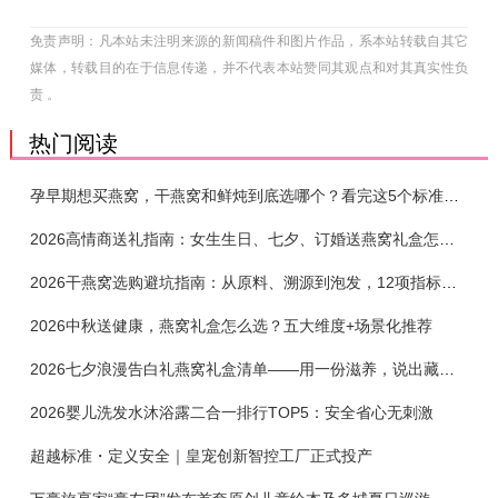
免责声明：凡本站未注明来源的新闻稿件和图片作品，系本站转载自其它
媒体，转载目的在于信息传递，并不代表本站赞同其观点和对其真实性负
责 。
热门阅读
孕早期想买燕窝，干燕窝和鲜炖到底选哪个？看完这5个标准再下单
2026高情商送礼指南：女生生日、七夕、订婚送燕窝礼盒怎么选？不同关系选购攻略
2026干燕窝选购避坑指南：从原料、溯源到泡发，12项指标判断靠谱燕窝
2026中秋送健康，燕窝礼盒怎么选？五大维度+场景化推荐
2026七夕浪漫告白礼燕窝礼盒清单——用一份滋养，说出藏在心底的爱
2026婴儿洗发水沐浴露二合一排行TOP5：安全省心无刺激
超越标准・定义安全｜皇宠创新智控工厂正式投产