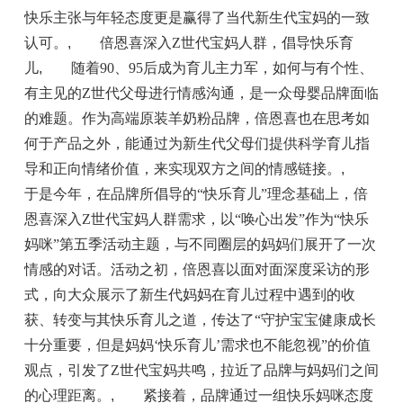
快乐主张与年轻态度更是赢得了当代新生代宝妈的一致
认可。
,
倍恩喜深入Z世代宝妈人群，倡导快乐育
儿
,
随着90、95后成为育儿主力军，如何与有个性、
有主见的Z世代父母进行情感沟通，是一众母婴品牌面临
的难题。作为高端原装羊奶粉品牌，倍恩喜也在思考如
何于产品之外，能通过为新生代父母们提供科学育儿指
导和正向情绪价值，来实现双方之间的情感链接。
,
于是今年，在品牌所倡导的“快乐育儿”理念基础上，倍
恩喜深入Z世代宝妈人群需求，以“唤心出发”作为“快乐
妈咪”第五季活动主题，与不同圈层的妈妈们展开了一次
情感的对话。活动之初，倍恩喜以面对面深度采访的形
式，向大众展示了新生代妈妈在育儿过程中遇到的收
获、转变与其快乐育儿之道，传达了“守护宝宝健康成长
十分重要，但是妈妈‘快乐育儿’需求也不能忽视”的价值
观点，引发了Z世代宝妈共鸣，拉近了品牌与妈妈们之间
的心理距离。
,
紧接着，品牌通过一组快乐妈咪态度