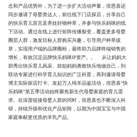
念和产品优势外，为了进一步扩大活动声量，倍恩喜还
同步邀请了母婴类达人，前往线下门店探店，分享自己
的快乐育儿宣言及养娃好物种草，并参与快乐妈咪的线
下活动。通过在线上进行矩阵传播裂变，覆盖更多母婴
圈层人群，激发目标人群购买兴趣，引导用户种草拔
草，实现用户端的品牌圈粉，最终助力品牌终端销售的
增长，有效沉淀品牌快乐妈咪IP资产。
,
从让妈妈大
胆秀出快乐育儿风采、鼓励妈妈勇敢快乐地做自己，到
联动专家进行科学育儿知识的广泛科普，再到邀请母婴
博主实际探店打卡、发起万人纯羊品鉴活动，倍恩喜“快
乐妈咪”第五季活动始终聚焦新生代母婴家庭的育儿需
求。在深度链接母婴人群的同时，倍恩喜也不断深入科
研，持续升级和优化产品矩阵，以期为中国宝宝与中国
家庭奉献更优质的羊乳产品。