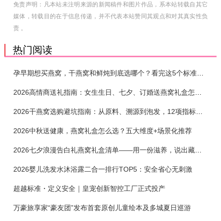
免责声明：凡本站未注明来源的新闻稿件和图片作品，系本站转载自其它
媒体，转载目的在于信息传递，并不代表本站赞同其观点和对其真实性负
责 。
热门阅读
孕早期想买燕窝，干燕窝和鲜炖到底选哪个？看完这5个标准再下单
2026高情商送礼指南：女生生日、七夕、订婚送燕窝礼盒怎么选？不同关系选购攻略
2026干燕窝选购避坑指南：从原料、溯源到泡发，12项指标判断靠谱燕窝
2026中秋送健康，燕窝礼盒怎么选？五大维度+场景化推荐
2026七夕浪漫告白礼燕窝礼盒清单——用一份滋养，说出藏在心底的爱
2026婴儿洗发水沐浴露二合一排行TOP5：安全省心无刺激
超越标准・定义安全｜皇宠创新智控工厂正式投产
万豪旅享家“豪友团”发布首套原创儿童绘本及多城夏日巡游