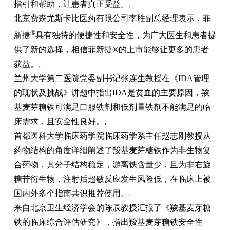
指引和帮助，让患者真正受益。
,
北京费森尤斯卡比医药有限公司李胜副总经理表示，菲
®
新捷
具有独特的便捷性和安全性，为广大医生和患者提
供了新的选择，相信菲新捷®的上市能够让更多的患者
获益。
,
兰州大学第二医院党委副书记张连生教授在《IDA管理
的现状及挑战》讲题中指出IDA是贫血的主要原因，羧
基麦芽糖铁可满足口服铁剂和低剂量铁剂不能满足的临
床需求，且安全性良好。
,
首都医科大学临床药学院临床药学系主任赵志刚教授从
药物结构的角度详细阐述了羧基麦芽糖铁作为非生物复
合药物，其分子结构稳定，游离铁含量少，且为非右旋
糖苷衍生物，注射后超敏反应发生风险低，在临床上被
国内外多个指南共识推荐使用。
,
来自北京卫生经济学会的陈辰教授汇报了《羧基麦芽糖
铁的临床综合评估研究》，指出羧基麦芽糖铁安全性