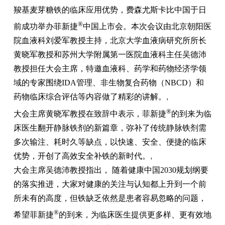
羧基麦芽糖铁的临床应用优势，费森尤斯卡比中国于日
®
前成功举办菲新捷
中国上市会。本次会议由北京朝阳医
院血液科刘爱军教授主持，北京大学血液病研究所所长
黄晓军教授和苏州大学附属第一医院血液科主任吴德沛
教授担任大会主席，特邀血液科、药学和药物经济学领
域的专家围绕IDA管理、非生物复合药物（NBCD）和
药物临床综合评估等内容做了精彩的讲解。
,
®
大会主席黄晓军教授在致辞中表示，菲新捷
的到来为临
床医生翻开静脉铁剂的新篇章，弥补了传统静脉铁剂需
多次输注、耗时久等缺点，以快速、安全、便捷的临床
优势，开创了高效安全补铁的新时代。
,
大会主席吴德沛教授指出， 随着健康中国2030规划纲要
的落实推进，大家对健康的关注与认知都上升到一个前
所未有的高度，但铁缺乏依然是患者容易忽略的问题，
®
希望菲新捷
的到来，为临床医生提供更多样、更有效地