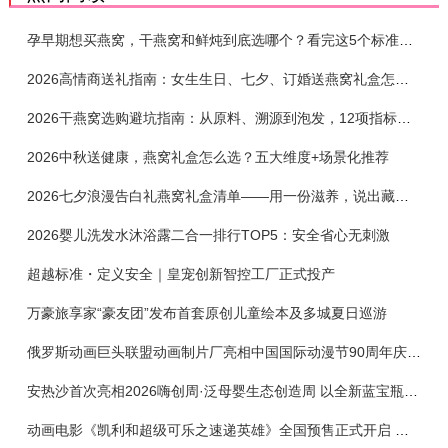
孕早期想买燕窝，干燕窝和鲜炖到底选哪个？看完这5个标准再下单
2026高情商送礼指南：女生生日、七夕、订婚送燕窝礼盒怎么选？不同关系选购攻略
2026干燕窝选购避坑指南：从原料、溯源到泡发，12项指标判断靠谱燕窝
2026中秋送健康，燕窝礼盒怎么选？五大维度+场景化推荐
2026七夕浪漫告白礼燕窝礼盒清单——用一份滋养，说出藏在心底的爱
2026婴儿洗发水沐浴露二合一排行TOP5：安全省心无刺激
超越标准・定义安全｜皇宠创新智控工厂正式投产
万豪旅享家“豪友团”发布首套原创儿童绘本及多城夏日巡游
俄罗斯动画巨头联盟动画制片厂亮相中国国际动漫节90周年庆开启中国之旅新篇章
安热沙首次亮相2026嗨创周·泛母婴生态创造周 以全新蓝宝瓶定义婴童防晒新标杆
动画电影《凯利和超级可乐之速递英雄》全国预售正式开启 春日音舞冒险静待影院相约