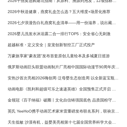
2026干燕窝选购避坑指南：从原料、溯源到泡发，12项指标判断靠谱燕窝
2026中秋送健康，燕窝礼盒怎么选？五大维度+场景化推荐
2026七夕浪漫告白礼燕窝礼盒清单——用一份滋养，说出藏在心底的爱
2026婴儿洗发水沐浴露二合一排行TOP5：安全省心无刺激
超越标准・定义安全｜皇宠创新智控工厂正式投产
万豪旅享家“豪友团”发布首套原创儿童绘本及多城夏日巡游
俄罗斯动画巨头联盟动画制片厂亮相中国国际动漫节90周年庆开启中国之旅新篇章
安热沙首次亮相2026嗨创周·泛母婴生态创造周 以全新蓝宝瓶定义婴童防晒新标杆
动画电影《凯利和超级可乐之速递英雄》全国预售正式开启 春日音舞冒险静待影院相约
金领冠《百子纳福》破圈丨文化自信铸强国底色 品质国粉守护新生
英氏 YeeHoO携手动画艺术家米雷重磅发布联名系列，联袂京东深化全渠道战略
天生低敏 沙漠有机，益婴美亮相第十七届全国营养科学大会，展示中国婴幼儿营养创新成果