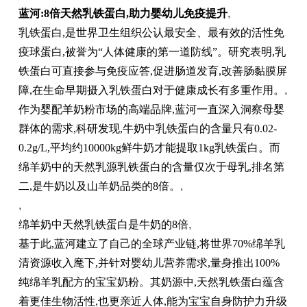
蓝河:8倍天然乳铁蛋白,助力婴幼儿免疫提升
,
乳铁蛋白,是世界卫生组织公认最安全、最有效的活性免
疫球蛋白,被誉为“人体健康的第一道防线”。研究表明,乳
铁蛋白可直接参与免疫应答,促进肠道发育,改善肠黏膜屏
障,在生命早期摄入乳铁蛋白对于健康成长有多重作用。
,
作为婴配羊奶粉市场的高端品牌,蓝河一直深入洞察母婴
群体的需求,科研发现,牛奶中乳铁蛋白的含量只有0.02-
0.2g/L,平均约10000kg鲜牛奶才能提取1kg乳铁蛋白。而
绵羊奶中的天然乳源乳铁蛋白的含量仅次于母乳,排名第
二,是牛奶以及山羊奶品类的8倍。
,
,
绵羊奶中天然乳铁蛋白是牛奶的8倍
,
基于此,蓝河建立了自己的全球产业链,将世界70%绵羊乳
清资源收入麾下,并针对婴幼儿营养需求,量身推出100%
纯绵羊乳配方的宝宝奶粉。其奶源中,天然乳铁蛋白蕴含
着更佳生物活性,也更亲近人体,能为宝宝自身防护力升级