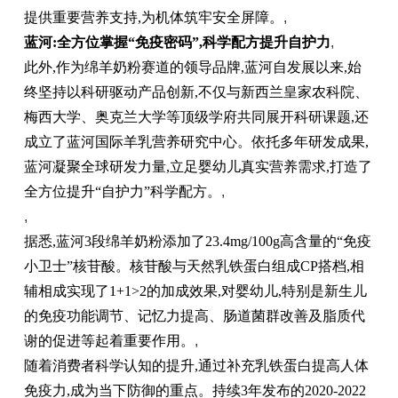
提供重要营养支持,为机体筑牢安全屏障。
,
蓝河:全方位掌握“免疫密码”,科学配方提升自护力
,
此外,作为绵羊奶粉赛道的领导品牌,蓝河自发展以来,始
终坚持以科研驱动产品创新,不仅与新西兰皇家农科院、
梅西大学、奥克兰大学等顶级学府共同展开科研课题,还
成立了蓝河国际羊乳营养研究中心。依托多年研发成果,
蓝河凝聚全球研发力量,立足婴幼儿真实营养需求,打造了
全方位提升“自护力”科学配方。
,
,
据悉,蓝河3段绵羊奶粉添加了23.4mg/100g高含量的“免疫
小卫士”核苷酸。核苷酸与天然乳铁蛋白组成CP搭档,相
辅相成实现了1+1>2的加成效果,对婴幼儿,特别是新生儿
的免疫功能调节、记忆力提高、肠道菌群改善及脂质代
谢的促进等起着重要作用。
,
随着消费者科学认知的提升,通过补充乳铁蛋白提高人体
免疫力,成为当下防御的重点。持续3年发布的2020-2022