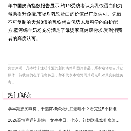
年中国奶商指数报告显示,约1/3受访者认为乳铁蛋白能力
帮助提升免疫,市场对乳铁蛋白的价值已广泛认可。凭借
不可复制的天然8倍的乳铁蛋白优势以及科学的自护配
方,蓝河绵羊奶粉充分满足了母婴家庭健康需求,受到消费
者的高度认可。
免责声明：凡本站未注明来源的新闻稿件和图片作品，系本站转载自其它
媒体，转载目的在于信息传递，并不代表本站赞同其观点和对其真实性负
责 。
热门阅读
孕早期想买燕窝，干燕窝和鲜炖到底选哪个？看完这5个标准再下单
2026高情商送礼指南：女生生日、七夕、订婚送燕窝礼盒怎么选？不同关系选购攻略