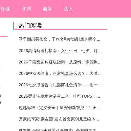
保健
评测
健康
达人
热门阅读
孕早期想买燕窝，干燕窝和鲜炖到底选哪个？看完这5个标准再下单
2026高情商送礼指南：女生生日、七夕、订婚送燕窝礼盒怎么选？不同关系选购攻略
2026干燕窝选购避坑指南：从原料、溯源到泡发，12项指标判断靠谱燕窝
2026中秋送健康，燕窝礼盒怎么选？五大维度+场景化推荐
2026七夕浪漫告白礼燕窝礼盒清单——用一份滋养，说出藏在心底的爱
光
合
2026婴儿洗发水沐浴露二合一排行TOP5：安全省心无刺激
养
超越标准・定义安全｜皇宠创新智控工厂正式投产
万豪旅享家“豪友团”发布首套原创儿童绘本及多城夏日巡游
俄罗斯动画巨头联盟动画制片厂亮相中国国际动漫节90周年庆开启中国之旅新篇章