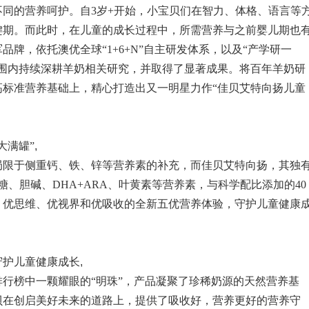
同的营养呵护。自3岁+开始，小宝贝们在智力、体格、语言等
键期。而此时，在儿童的成长过程中，所需营养与之前婴儿期也
牌，依托澳优全球“1+6+N”自主研发体系，以及“产学研一
范围内持续深耕羊奶相关研究，并取得了显著成果。将百年羊奶研
高标准营养基础上，精心打造出又一明星力作“佳贝艾特向扬儿童
大满罐”
,
局限于侧重钙、铁、锌等营养素的补充，而佳贝艾特向扬，其独
、胆碱、DHA+ARA、叶黄素等营养素，与科学配比添加的40
、优思维、优视界和优吸收的全新五优营养体验，守护儿童健康
守护儿童健康成长
,
行榜中一颗耀眼的“明珠”，产品凝聚了珍稀奶源的天然营养基
贝在创启美好未来的道路上，提供了吸收好，营养更好的营养守