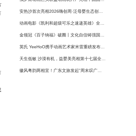
方
安热沙首次亮相2026嗨创周·泛母婴生态创造周 以全新蓝宝瓶定义婴童防晒新标杆
有
动画电影《凯利和超级可乐之速递英雄》全国预售正式开启 春日音舞冒险静待影院相约
金领冠《百子纳福》破圈丨文化自信铸强国底色 品质国粉守护新生
英氏 YeeHoO携手动画艺术家米雷重磅发布联名系列，联袂京东深化全渠道战略
天生低敏 沙漠有机，益婴美亮相第十七届全国营养科学大会，展示中国婴幼儿营养创新成果
徽风粤韵两相宜！广东文旅发起”周末叹广东”邀约
有
成