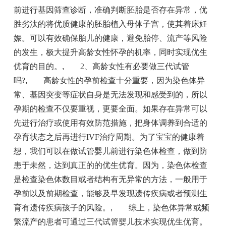
前进行基因筛查诊断，准确判断胚胎是否存在异常，优
胜劣汰的将优质健康的胚胎植入母体子宫，使其着床妊
娠。可以有效确保胎儿的健康，避免胎停、流产等风险
的发生，极大提升高龄女性怀孕的机率，同时实现优生
优育的目的。
,
2、高龄女性有必要做三代试管
吗?
,
高龄女性的孕前检查十分重要，因为染色体异
常、基因突变等症状自身是无法发现和感受到的，所以
孕期的检查不仅要重视，更要全面。如果存在异常可以
先进行治疗或使用有效防范措施，把身体调养到合适的
孕育状态之后再进行IVF治疗周期。为了宝宝的健康着
想，我们可以在做试管婴儿前进行染色体检查，做到防
患于未然，达到真正的的优生优育。因为，染色体检查
是检查染色体数目或者结构有无异常的方法，一般用于
孕前以及前期检查，能够及早发现遗传疾病或者预测生
育有遗传疾病孩子的风险。
,
综上，染色体异常或频
繁流产的患者可通过三代试管婴儿技术实现优生优育。