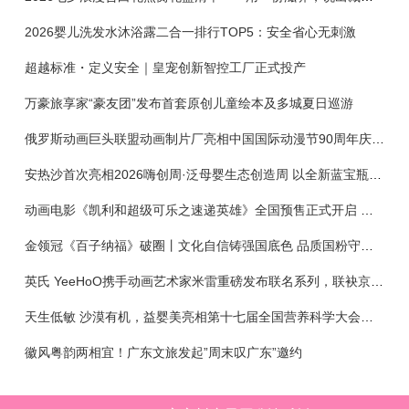
2026婴儿洗发水沐浴露二合一排行TOP5：安全省心无刺激
超越标准・定义安全｜皇宠创新智控工厂正式投产
万豪旅享家“豪友团”发布首套原创儿童绘本及多城夏日巡游
俄罗斯动画巨头联盟动画制片厂亮相中国国际动漫节90周年庆开启中国之旅新篇章
安热沙首次亮相2026嗨创周·泛母婴生态创造周 以全新蓝宝瓶定义婴童防晒新标杆
动画电影《凯利和超级可乐之速递英雄》全国预售正式开启 春日音舞冒险静待影院相约
金领冠《百子纳福》破圈丨文化自信铸强国底色 品质国粉守护新生
英氏 YeeHoO携手动画艺术家米雷重磅发布联名系列，联袂京东深化全渠道战略
天生低敏 沙漠有机，益婴美亮相第十七届全国营养科学大会，展示中国婴幼儿营养创新成果
徽风粤韵两相宜！广东文旅发起”周末叹广东”邀约