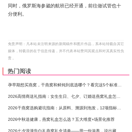
同时，俄罗斯海参崴的航班已经开通，前往做试管也十
分便利。
免责声明：凡本站未注明来源的新闻稿件和图片作品，系本站转载自其它
媒体，转载目的在于信息传递，并不代表本站赞同其观点和对其真实性负
责 。
热门阅读
孕早期想买燕窝，干燕窝和鲜炖到底选哪个？看完这5个标准再下单
2026高情商送礼指南：女生生日、七夕、订婚送燕窝礼盒怎么选？不同关系选购攻略
2026干燕窝选购避坑指南：从原料、溯源到泡发，12项指标判断靠谱燕窝
2026中秋送健康，燕窝礼盒怎么选？五大维度+场景化推荐
2026七夕浪漫告白礼燕窝礼盒清单——用一份滋养，说出藏在心底的爱