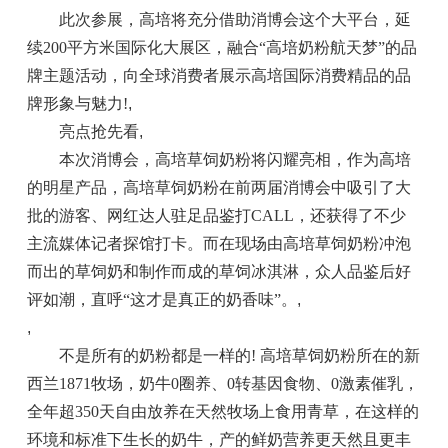
此次参展，高培将充分借助消博会这个大平台，延
续200平方米国际化大展区，融合“高培奶粉航天梦”的品
牌主题活动，向全球消费者展示高培国际消费精品的品
牌形象与魅力!
,
亮点抢先看
,
本次消博会，高培草饲奶粉将闪耀亮相，作为高培
的明星产品，高培草饲奶粉在前两届消博会中吸引了大
批的游客、网红达人驻足品鉴打CALL，还获得了不少
主流媒体记者探馆打卡。而在现场由高培草饲奶粉冲泡
而出的草饲奶和制作而成的草饲冰淇淋，众人品鉴后好
评如潮，直呼“这才是真正的奶香味”。
,
,
不是所有的奶粉都是一样的! 高培草饲奶粉所在的新
西兰1871牧场，奶牛0圈养、0转基因食物、0激素催乳，
全年超350天自由放养在天然牧场上食用青草，在这样的
环境和标准下生长的奶牛，产的鲜奶营养更天然且更丰