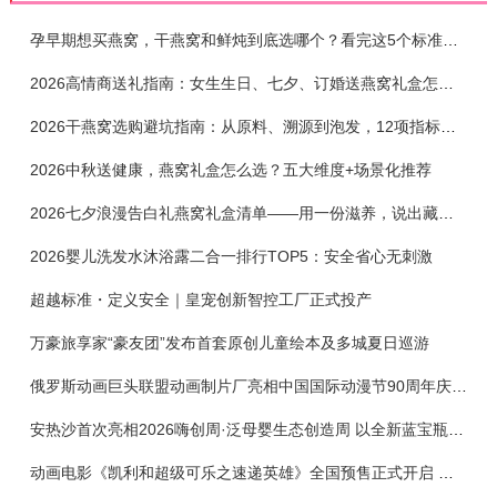
孕早期想买燕窝，干燕窝和鲜炖到底选哪个？看完这5个标准再下单
2026高情商送礼指南：女生生日、七夕、订婚送燕窝礼盒怎么选？不同关系选购攻略
2026干燕窝选购避坑指南：从原料、溯源到泡发，12项指标判断靠谱燕窝
2026中秋送健康，燕窝礼盒怎么选？五大维度+场景化推荐
2026七夕浪漫告白礼燕窝礼盒清单——用一份滋养，说出藏在心底的爱
2026婴儿洗发水沐浴露二合一排行TOP5：安全省心无刺激
超越标准・定义安全｜皇宠创新智控工厂正式投产
万豪旅享家“豪友团”发布首套原创儿童绘本及多城夏日巡游
俄罗斯动画巨头联盟动画制片厂亮相中国国际动漫节90周年庆开启中国之旅新篇章
安热沙首次亮相2026嗨创周·泛母婴生态创造周 以全新蓝宝瓶定义婴童防晒新标杆
动画电影《凯利和超级可乐之速递英雄》全国预售正式开启 春日音舞冒险静待影院相约