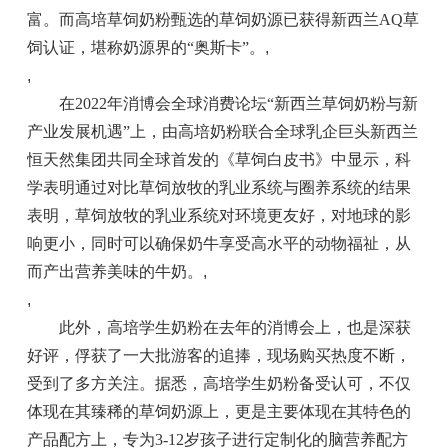
富。而高培草饲奶粉甄选的草饲奶源已获得新西兰AQ草
饲认证，堪称奶源界的“奥斯卡”。
,
,
在2022年消博会全球消费论坛“新西兰草饲奶粉与新
产业发展机遇”上，由高培奶粉联合全球乳企巨头新西兰
恒天然集团共同全球首发的《草饲白皮书》中显示，科
学表明通过对比草饲放牧的乳业系统与圈养系统的结果
表明，草饲放牧的乳业系统对环境更友好，对地球的影
响更小，同时可以确保奶牛享受高水平的动物福祉，从
而产出营养美味的牛奶。
,
,
此外，高培学生奶粉在去年的消博会上，也是深获
好评，俘获了一大批游客的追捧，现场购买热度不断，
受到了多方关注。据悉，高培学生奶粉备受认可，不仅
体现在其臻稀的草饲奶源上，更是主要体现在其特色的
产品配方上，专为3-12岁孩子进行定制化的脑营养配方