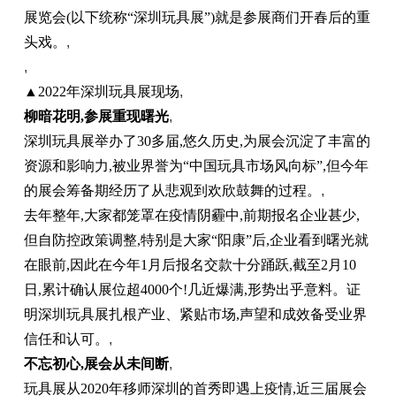
展览会(以下统称“深圳玩具展”)就是参展商们开春后的重
头戏。
,
,
▲2022年深圳玩具展现场
,
柳暗花明
,
参展重现曙光
,
深圳玩具展举办了30多届,悠久历史,为展会沉淀了丰富的
资源和影响力,被业界誉为“中国玩具市场风向标”,但今年
的展会筹备期经历了从悲观到欢欣鼓舞的过程。
,
去年整年,大家都笼罩在疫情阴霾中,前期报名企业甚少,
但自防控政策调整,特别是大家“阳康”后,企业看到曙光就
在眼前,因此在今年1月后报名交款十分踊跃,截至2月10
日,累计确认展位超4000个!几近爆满,形势出乎意料。证
明深圳玩具展扎根产业、紧贴市场,声望和成效备受业界
信任和认可。
,
不忘初心
,
展会从未间断
,
玩具展从2020年移师深圳的首秀即遇上疫情,近三届展会