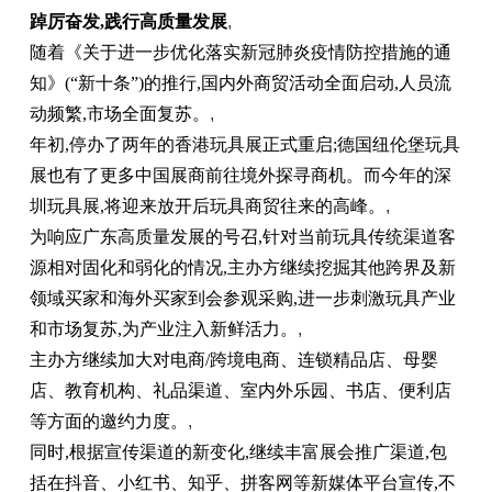
踔
厉奋发
,
践行
高质量发展
,
随着《关于进一步优化落实新冠肺炎疫情防控措施的通
知》(“新十条”)的推行,国内外商贸活动全面启动,人员流
动频繁,市场全面复苏。
,
年初,停办了两年的香港玩具展正式重启;德国纽伦堡玩具
展也有了更多中国展商前往境外探寻商机。而今年的深
圳玩具展,将迎来放开后玩具商贸往来的高峰。
,
为响应广东高质量发展的号召,针对当前玩具传统渠道客
源相对固化和弱化的情况,主办方继续挖掘其他跨界及新
领域买家和海外买家到会参观采购,进一步刺激玩具产业
和市场复苏,为产业注入新鲜活力。
,
主办方继续加大对电商/跨境电商、连锁精品店、母婴
店、教育机构、礼品渠道、室内外乐园、书店、便利店
等方面的邀约力度。
,
同时,根据宣传渠道的新变化,继续丰富展会推广渠道,包
括在抖音、小红书、知乎、拼客网等新媒体平台宣传,不