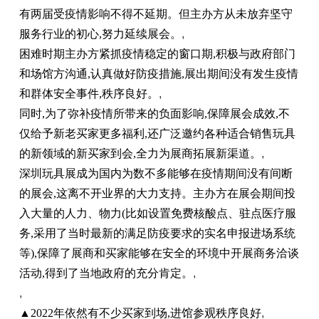
有两届受疫情影响不得不延期。但主办方从未放弃坚守
服务行业的初心,努力延续展会。
,
困难时期主办方紧抓疫情稳定的窗口期,积极与政府部门
和场馆方沟通,认真做好防疫措施,展出期间没有发生疫情
和群体安全事件,秩序良好。
,
同时,为了弥补疫情所带来的负面影响,保障展会成效,不
仅给予新老买家更多福利,还广泛邀约各种适合销售玩具
的新领域的新买家到会,全力为展商拓展新渠道。
,
深圳玩具展成为国内为数不多能够在疫情期间没有间断
的展会,这离不开业界的大力支持。主办方在展会期间投
入大量的人力、物力(比如设置免费核酸点、驻点医疗服
务,采用了当时最新的满足防疫要求的实名申报进场系统
等),保障了展商和买家能够在安全的环境中开展商务洽谈
活动,得到了当地政府的充分肯定。
,
,
▲2022年依然有不少买家到场,进馆参观秩序良好
,