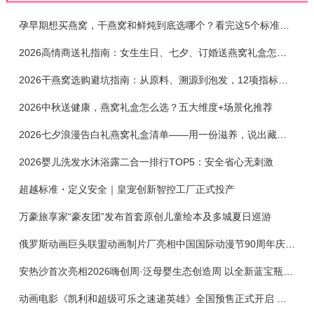
孕早期想买燕窝，干燕窝和鲜炖到底选哪个？看完这5个标准再下单
2026高情商送礼指南：女生生日、七夕、订婚送燕窝礼盒怎么选？不同关系选购攻略
2026干燕窝选购避坑指南：从原料、溯源到泡发，12项指标判断靠谱燕窝
2026中秋送健康，燕窝礼盒怎么选？五大维度+场景化推荐
2026七夕浪漫告白礼燕窝礼盒清单——用一份滋养，说出藏在心底的爱
2026婴儿洗发水沐浴露二合一排行TOP5：安全省心无刺激
超越标准・定义安全｜皇宠创新智控工厂正式投产
万豪旅享家“豪友团”发布首套原创儿童绘本及多城夏日巡游
俄罗斯动画巨头联盟动画制片厂亮相中国国际动漫节90周年庆开启中国之旅新篇章
安热沙首次亮相2026嗨创周·泛母婴生态创造周 以全新蓝宝瓶定义婴童防晒新标杆
动画电影《凯利和超级可乐之速递英雄》全国预售正式开启 春日音舞冒险静待影院相约