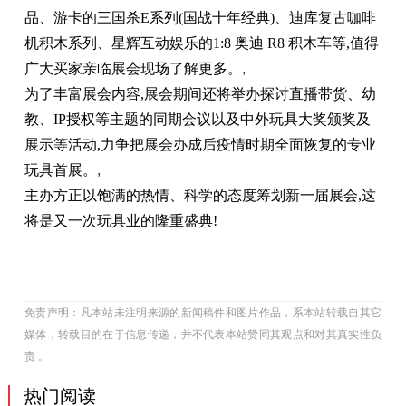
品、游卡的三国杀E系列(国战十年经典)、迪库复古咖啡
机积木系列、星辉互动娱乐的1:8 奥迪 R8 积木车等,值得
广大买家亲临展会现场了解更多。
,
为了丰富展会内容,展会期间还将举办探讨直播带货、幼
教、IP授权等主题的同期会议以及中外玩具大奖颁奖及
展示等活动,力争把展会办成后疫情时期全面恢复的专业
玩具首展。
,
主办方正以饱满的热情、科学的态度筹划新一届展会,这
将是又一次玩具业的隆重盛典!
免责声明：凡本站未注明来源的新闻稿件和图片作品，系本站转载自其它
媒体，转载目的在于信息传递，并不代表本站赞同其观点和对其真实性负
责 。
热门阅读