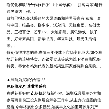
断优化和联结合作伙伴(如《中国母婴》、拼客网等)进行
跨界邀约工作。
,
目前已报名参观采购的大渠道商和跨界买家有:京东、盒
马中国、唯品会、拼多多、沃尔玛、天虹集团、名创优
品、三福百货、芒果TV、大地影院、腾讯游戏、孩子
王、好未来集团、新华书店、华立科技、晨光生活馆
等。
,
特别值得注意的是,疫情三年使线下市场变化巨大,如今遍
地开花的连锁特卖、连锁零食店等成为线下消费热区,好
特卖、零食有鸣为代表的新兴渠道买家都将到会采购。
,
,
▲展商为买家介绍新品
,
厚积薄发
,
打造业界盛典
,
春暖花开好时节,扬帆起航新征程。深圳玩具展主办方和
参展商目前正投入到展会筹备工作中,从主办方透露的信
息看,今年将展出众多新品,如实丰文化的宝可梦系列产