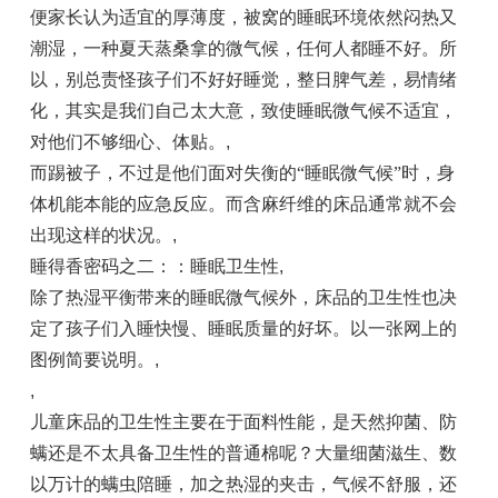
便家长认为适宜的厚薄度，被窝的睡眠环境依然闷热又
潮湿，一种夏天蒸桑拿的微气候，任何人都睡不好。所
以，别总责怪孩子们不好好睡觉，整日脾气差，易情绪
化，其实是我们自己太大意，致使睡眠微气候不适宜，
对他们不够细心、体贴。
,
而踢被子，不过是他们面对失衡的“睡眠微气候”时，身
体机能本能的应急反应。而含麻纤维的床品通常就不会
出现这样的状况。
,
睡得香密码之二：：睡眠卫生性
,
除了热湿平衡带来的睡眠微气候外，床品的卫生性也决
定了孩子们入睡快慢、睡眠质量的好坏。以一张网上的
图例简要说明。
,
,
儿童床品的卫生性主要在于面料性能，是天然抑菌、防
螨还是不太具备卫生性的普通棉呢？大量细菌滋生、数
以万计的螨虫陪睡，加之热湿的夹击，气候不舒服，还