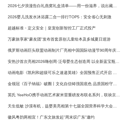
2026七夕浪漫告白礼燕窝礼盒清单——用一份滋养，说出藏在心底的爱
2026婴儿洗发水沐浴露二合一排行TOP5：安全省心无刺激
超越标准・定义安全｜皇宠创新智控工厂正式投产
万豪旅享家“豪友团”发布首套原创儿童绘本及多城夏日巡游
俄罗斯动画巨头联盟动画制片厂亮相中国国际动漫节90周年庆开启中国之旅新篇章
安热沙首次亮相2026嗨创周·泛母婴生态创造周 以全新蓝宝瓶定义婴童防晒新标杆
动画电影《凯利和超级可乐之速递英雄》全国预售正式开启 春日音舞冒险静待影院相约
金领冠《百子纳福》破圈丨文化自信铸强国底色 品质国粉守护新生
英氏 YeeHoO携手动画艺术家米雷重磅发布联名系列，联袂京东深化全渠道战略
天生低敏 沙漠有机，益婴美亮相第十七届全国营养科学大会，展示中国婴幼儿营养创新成果
徽风粤韵两相宜！广东文旅发起”周末叹广东”邀约