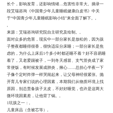
长个，影响发育，还影响情绪…危害性非常大。摘录一
段艾瑞咨询《中国青少年儿童睡眠健康白皮书》中关
于“中国青少年儿童睡眠影响小结”来全面了解下。
,
,
来源：艾瑞咨询研究院自主研究及绘制。
,
面对众多的危害，现实中一部分家长是放松的，因为孩
子整夜都睡得很香，很快适应分床睡；一部分家长是焦
虑的，为什么上床后1个多小时都还睡不着？好不容易睡
着了，又老爱踢被子，一到冬天感冒、支气管炎成了家
常便饭，有时候发展成肺炎，揪心……总担心半夜一下
子像个定时炸弹一样哭闹起来，让父母神经很紧张。抛
开育儿专家们说的心理因素，本期我们从物质环境上找
原因，别总责备孩子太皮，不好好睡觉，也许是这两大
微环境因素差，让他背了锅。
,
1坑孩之一：
,
儿童床品（含被芯等）
,