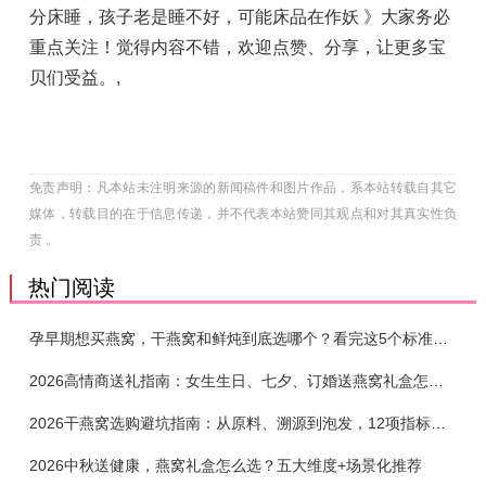
分床睡，孩子老是睡不好，可能床品在作妖 》大家务必
重点关注！觉得内容不错，欢迎点赞、分享，让更多宝
贝们受益。
,
免责声明：凡本站未注明来源的新闻稿件和图片作品，系本站转载自其它
媒体，转载目的在于信息传递，并不代表本站赞同其观点和对其真实性负
责 。
热门阅读
孕早期想买燕窝，干燕窝和鲜炖到底选哪个？看完这5个标准再下单
2026高情商送礼指南：女生生日、七夕、订婚送燕窝礼盒怎么选？不同关系选购攻略
2026干燕窝选购避坑指南：从原料、溯源到泡发，12项指标判断靠谱燕窝
2026中秋送健康，燕窝礼盒怎么选？五大维度+场景化推荐