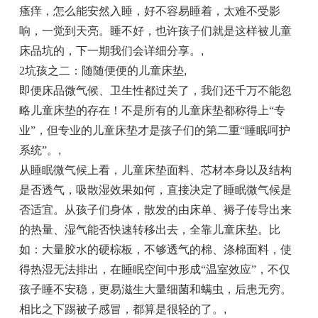
瘙痒，怎么能安然入睡，好不容易睡着，太难不受影
响，一觉到天亮。睡不好，也许孩子们就是这样被儿童
床品坑的，下一期我们会详细分享。
,
2坑孩之二：随随便便的儿童床垫
,
即便床品微气候、卫生性都过关了，我们还千万不能忽
略儿童床垫的存在！不是所有的儿童床垫都称得上“专
业”，但专业的儿童床垫才是孩子们的第二重“睡眠呵护
系统”。
,
从睡眠微气候上看，儿童床垫面料、芯材本身以及结构
是否透气，吸散湿效果如何，直接决定了睡眠微气候是
否适宜。从孩子们身体，散发的由床单、褥子传导出来
的热量、湿气能否快速转移出去，全靠儿童床垫。比
如：大量胶水的硬棕板，不够透气的棉、涤棉面料，使
得热湿无法排出，在睡眠空间中形成“温室效应”，不仅
孩子睡不安稳，更易滋生大量细菌和螨虫，后患无穷。
相比之下踢被子感冒，都算是很轻的了。
,