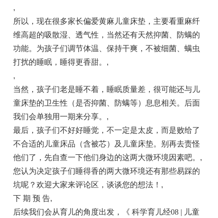
,
所以，现在很多家长偏爱黄麻儿童床垫，主要看重麻纤
维高超的吸散湿、透气性，当然还有天然抑菌、防螨的
功能。为孩子们调节体温、保持干爽，不被细菌、螨虫
打扰的睡眠，睡得更香甜。
,
,
当然，孩子们老是睡不着，睡眠质量差，很可能还与儿
童床垫的卫生性（是否抑菌、防螨等）息息相关。后面
我们会单独用一期来分享。
,
最后，孩子们不好好睡觉，不一定是太皮，而是败给了
不合适的儿童床品（含被芯）及儿童床垫。别再去责怪
他们了，先自查一下他们身边的这两大微环境因素吧。
,
您认为决定孩子们睡得香的两大微环境还有那些易踩的
坑呢？欢迎大家来评论区，谈谈您的想法！
,
下 期 预 告
,
后续我们会从育儿的角度出发，《 科学育儿经08 | 儿童