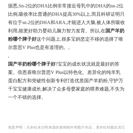
据悉,Sn-2位的DHA比例非常接近母乳中的DHA的sn-2位
比例,吸收率比普通的DHA提高30%以上,而且科研证明只
有位于sn-2位的DHA和ARA,才能进入大脑,被人体所吸收
利用,能更好助力婴幼儿脑力智力发育。所以,在
国产羊奶
粉哪个牌子好
这个问题上,很多宝妈坚定不移的选择了唯
尔普思V Plus也是有道理的。
,
,
国产羊奶粉哪个牌子好
?宝宝的成长状况就是最好的答
案。倍恩喜唯尔普思V Plus以特色化、差异化的纯羊乳
蛋白配方和突破性创新专利打造优质国产羊奶粉,守护万
千宝宝健康成长,解决了众多母婴家庭的喂养难题,不失为
一个不错的选择。
免责声明：凡本站未注明来源的新闻稿件和图片作品，系本站转载自其它