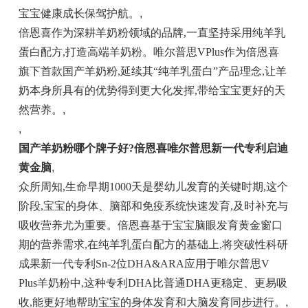
宝宝健康成长保驾护航。
,
倍恩喜作为深耕羊奶粉领域的品牌,一直坚持采用纯羊乳
蛋白配方,打造高端羊奶粉。唯尔普思VPlus作为倍恩喜
旗下首款国产羊奶粉,延续其“纯羊乳蛋白”产品理念,让羊
奶本身所具有的优势得到更大化发挥,带给宝宝更好的天
然营养。
,
,
国产羊奶粉哪个牌子好?倍恩喜唯尔普思新一代专利启迪
黄金脑
,
众所周知,生命早期1000天是婴幼儿发育的关键时期,这个
阶段,宝宝的身体、脑部和免疫系统快速发育,及时补充与
吸收营养尤为重要。倍恩喜基于宝宝脑眼发育黄金窗口
期的营养需求,在纯羊乳蛋白配方的基础上,将突破性科研
成果新一代专利Sn-2位DHA&ARA应用于唯尔普思V
Plus羊奶粉中,这种专利DHA比普通DHA更稳定、更易吸
收,能更好地帮助宝宝的身体发育和大脑发育同步进行。
,