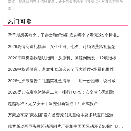
媒体，转载目的在于信息传递，并不代表本站赞同其观点和对其真实性负
责 。
热门阅读
孕早期想买燕窝，干燕窝和鲜炖到底选哪个？看完这5个标准再下单
2026高情商送礼指南：女生生日、七夕、订婚送燕窝礼盒怎么选？不同关系选购攻略
2026干燕窝选购避坑指南：从原料、溯源到泡发，12项指标判断靠谱燕窝
2026中秋送健康，燕窝礼盒怎么选？五大维度+场景化推荐
2026七夕浪漫告白礼燕窝礼盒清单——用一份滋养，说出藏在心底的爱
2026婴儿洗发水沐浴露二合一排行TOP5：安全省心无刺激
超越标准・定义安全｜皇宠创新智控工厂正式投产
万豪旅享家“豪友团”发布首套原创儿童绘本及多城夏日巡游
俄罗斯动画巨头联盟动画制片厂亮相中国国际动漫节90周年庆开启中国之旅新篇章