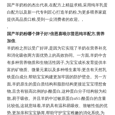
国产羊奶粉的杰出代表,在配方上精益求精,采用纯羊乳蛋
白配方以及新一代专利匠心打造羊奶粉,为更多喂养家庭
提供高品质口粮,受到一众消费者的欢迎。
,
,
国产羊奶粉哪个牌子好?倍恩喜
唯尔普思纯羊配方,营养
加倍
,
羊奶粉之所以受广好评,是因为它实现了羊奶在营养补充
和消化吸收两方面优势上的高效协同。一方面,羊奶中含
有多种营养物质和生物活性因子,为宝宝成长发育提供丰
富的矿物质、微量元素以及多种维生素等;更含有天然乳
铁蛋白成分,帮助宝宝构建更加牢固的防护壁垒。另一方
面,羊奶原生的蛋白质结构和脂肪结构更接近宝宝理想食
物,且含有较高比例的β-酪蛋白,这种蛋白分子结构较为松
散,易于吸收。并且羊奶中过敏原蛋白αS1-酪蛋白的含量
比较低,这就意味着,羊奶具有温和易吸收、致敏性低的优
势,更加亲和宝宝肠胃,帮助守护宝宝稚嫩的消化系统,为