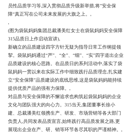
员性品质学习等,深入贯彻品质升级新举措,将”安全保
障“真正写在公司未来发展的大旗之上。
,
,
(图为袋鼠妈妈集团总裁潘美红女士在袋鼠妈妈安全保障
315品质日上作启动宣讲)
,
新确立的品质建设四字方针无疑为指导日常工作纲提领
挈。袋鼠妈妈通过“严”、“全”、“细”、“实”四字道出企业
品质建设的核心思路。在品质日的系列活动中,落实了袋
鼠妈妈一贯以来在实际工作中细致践行品质理念,扎实建
立“安全保障”品质建设的底线思维,这是袋鼠妈妈能持续
提供优质产品的强有力保障。
,
对品质与安全保障的不懈追求也构筑起袋鼠妈妈的企业
文化与团队强大的向心力。315当天,集团董事长徐小
建、总裁潘美红领携生产、研发、市场营销等各大部门
负责人,共同发表品质宣言,始终践行高品质发展之路,更
展现出企业在产、研、销等环节各尽其职的严谨精神。
,