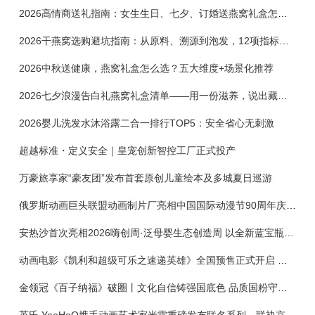
2026高情商送礼指南：女生生日、七夕、订婚送燕窝礼盒怎么选？不同关系选购攻略
2026干燕窝选购避坑指南：从原料、溯源到泡发，12项指标判断靠谱燕窝
2026中秋送健康，燕窝礼盒怎么选？五大维度+场景化推荐
2026七夕浪漫告白礼燕窝礼盒清单——用一份滋养，说出藏在心底的爱
2026婴儿洗发水沐浴露二合一排行TOP5：安全省心无刺激
超越标准・定义安全｜皇宠创新智控工厂正式投产
万豪旅享家“豪友团”发布首套原创儿童绘本及多城夏日巡游
俄罗斯动画巨头联盟动画制片厂亮相中国国际动漫节90周年庆开启中国之旅新篇章
安热沙首次亮相2026嗨创周·泛母婴生态创造周 以全新蓝宝瓶定义婴童防晒新标杆
动画电影《凯利和超级可乐之速递英雄》全国预售正式开启 春日音舞冒险静待影院相约
金领冠《百子纳福》破圈丨文化自信铸强国底色 品质国粉守护新生