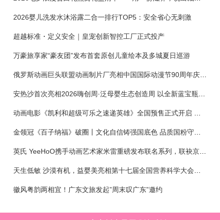
2026婴儿洗发水沐浴露二合一排行TOP5：安全省心无刺激
超越标准・定义安全｜皇宠创新智控工厂正式投产
万豪旅享家“豪友团”发布首套原创儿童绘本及多城夏日巡游
俄罗斯动画巨头联盟动画制片厂亮相中国国际动漫节90周年庆开启中国之旅新篇章
安热沙首次亮相2026嗨创周·泛母婴生态创造周 以全新蓝宝瓶定义婴童防晒新标杆
动画电影《凯利和超级可乐之速递英雄》全国预售正式开启 春日音舞冒险静待影院相约
金领冠《百子纳福》破圈丨文化自信铸强国底色 品质国粉守护新生
英氏 YeeHoO携手动画艺术家米雷重磅发布联名系列，联袂京东深化全渠道战略
天生低敏 沙漠有机，益婴美亮相第十七届全国营养科学大会，展示中国婴幼儿营养创新成果
徽风粤韵两相宜！广东文旅发起”周末叹广东”邀约