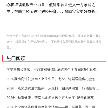
心将继续凝聚专业力量，使科学育儿进入千万家庭之
中，帮助年轻宝爸宝妈轻松育儿，帮助宝宝更好成长。
免责声明：凡本站未注明来源的新闻稿件和图片作品，系本站转载自其它
媒体，转载目的在于信息传递，并不代表本站赞同其观点和对其真实性负
责 。
热门阅读
孕早期想买燕窝，干燕窝和鲜炖到底选哪个？看完这5个标准再下单
2026高情商送礼指南：女生生日、七夕、订婚送燕窝礼盒怎么选？不同关系选购攻略
2026干燕窝选购避坑指南：从原料、溯源到泡发，12项指标判断靠谱燕窝
2026中秋送健康，燕窝礼盒怎么选？五大维度+场景化推荐
2026七夕浪漫告白礼燕窝礼盒清单——用一份滋养，说出藏在心底的爱