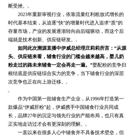
断受挫。
,
2023年重新审视行业，依靠流量红利粗放式增长的
时代基本结束，从追逐“快”的增量时代进入追求“质”的
存量市场，产业的发展逐渐转向由后端驱动，而这个后
端就是技术创新、供应链研发。
,
如同此次溯源直播中伊威总经理庄莉莉所言：“从源
头、供应链来看，辅食行业的门槛会越来越高，婴儿奶
粉走过的路未来辅食一定会再走一遍。”
婴配粉的竞争归
根结底是供应链综合实力的竞争，当下辅食行业的深层
次竞争也正在向上游迁移。
,
,
作为中国第一批辅食生产企业，从1996年打造第一
款爆品“伊威肝粉”起，伊威携手中国辅食行业共同成
长，品牌27年的沉淀与领先行业的产能布局，也只有真
正实地走访过才会有更深刻的理解。
,
一直以来在很多人心中辅食并不具备技术壁垒，但