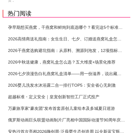
责 。
热门阅读
孕早期想买燕窝，干燕窝和鲜炖到底选哪个？看完这5个标准再下单
2026高情商送礼指南：女生生日、七夕、订婚送燕窝礼盒怎么选？不同关系选购攻略
2026干燕窝选购避坑指南：从原料、溯源到泡发，12项指标判断靠谱燕窝
2026中秋送健康，燕窝礼盒怎么选？五大维度+场景化推荐
2026七夕浪漫告白礼燕窝礼盒清单——用一份滋养，说出藏在心底的爱
2026婴儿洗发水沐浴露二合一排行TOP5：安全省心无刺激
超越标准・定义安全｜皇宠创新智控工厂正式投产
万豪旅享家“豪友团”发布首套原创儿童绘本及多城夏日巡游
俄罗斯动画巨头联盟动画制片厂亮相中国国际动漫节90周年庆开启中国之旅新篇章
安热沙首次亮相2026嗨创周·泛母婴生态创造周 以全新蓝宝瓶定义婴童防晒新标杆