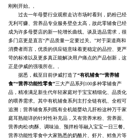
刚刚开始。
,
过去一年母婴行业观察走访市场时看到，奶粉已经
无利可赚、营养品专业服务壁垒太高，故此零辅食已经
成为许多母婴店的新一轮增长曲线。谈及选品需求，很
多门店更是直言“产品质量一定要过关。”对于渠道商和
消费者而言，优质的供应链意味着更稳定的品控、更严
苛的标准以及更多真正能解决用户痛点的产品创新，这
正是伊威的强项所在。
,
据悉，截至目前伊威打造了
“有机辅食”“营养辅
食”“营养功能性零食”
三大产品系列100多种零辅食产
品，精准满足新生代年轻家庭对于宝宝精细化、品质化
的喂养需求。其中有机辅食系列主打全链有机、全程可
追溯；营养辅食系列既有全机能婴幼儿肝粉这种万千家
庭耳熟能详的针对性补充品，又有营养米粉、营养面、
营养肉松/肉酥、调味油、预拌粉等融入宝宝一日三餐。
营养功能性零食中大家熟悉的奶酪片、虾片、鳕鱼片等