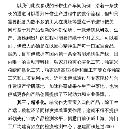
以我们此次参观的米饼生产车间为例：沿着一条狭
长的通道可以看到米饼生产过程中的数个流程，但却只
需要配备为数不多的工人在挑胚等重点环节进行把关；
同时基于对产品创新的不断钻研，一款米饼从研发、生
产、质检到出厂的过程可能要持续十个月之久。可以看
到，伊威人的确是在以匠心精神生产每一口宝宝食品。
据悉，目前伊威拥有国内第一条全智能米饼生产线、国
内唯一的自动理料线、独家肝粉离心雾化工艺，独家米
粉瞬间熟化工艺，独家6道高压揉擀和面工艺等众多独家
工艺和11项专利技术。近年来伊威通过与专家院校与合
作建设产学研基地，加速科研成果在生产中落地，也为
伊威更多的产品创新提供了不竭动力和专业保障。
,
其三，精准化。
辅食作为宝宝入口的产品，除了生
产端，质检环节同样发挥着重要作用，这就不得不提伊
威领先行业的产品检测水平。据悉目前伊威上海、海门
工厂均建有独立的检疫检测中心，总建面积超过2000