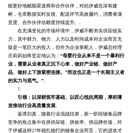
能更好地赋能渠道商和合作伙伴，对此伊威也深有建
树，仓库数据实时反馈、配送环节高效履约，消费者满
意度、合作伙伴信赖度持续提升。
,
在充满变化的市场环境中，伊威不断夯实供应链实
力，其中财力、物力、人力以及时间成本对企业而言无
疑是一笔巨大的投入，但作为企业掌舵人，伊威总经理
庄莉莉始终坚定地认为：
“母婴行业从来不是一个暴利行
业，需要从业者真正沉下心来，做好产业链、做好产
品、做好上下游紧密连接。”而这也正是一个长期主义者
的实力与底气。”
,
?
,
引领：以深耕筑牢基础、以匠心抵抗周期，厚积薄
发推动行业高质量发展
,
返璞归真，随着行业混战结束，新一阶段辅食品牌
竞争的焦点集中在拼供应链、拼效率、拼品牌价值，对
于伊威这样27年稳扎稳打的辅食企业而言，它的进攻才