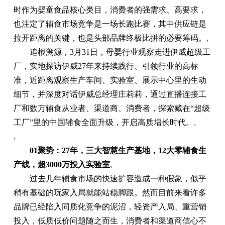
时作为婴童食品核心类目，消费者的强需求、高要求，
也注定了辅食市场竞争是一场长跑比赛，其中供应链是
拉开距离的关键，也是头部品牌终极比拼的必要筹码。
,
追根溯源，3月31日，母婴行业观察走进伊威超级工
厂，实地探访伊威27年来持续践行、引领行业的高标
准，近距离观察生产车间、实验室、展示中心里的生动
细节，并深度对话伊威总经理庄莉莉，通过直播连接工
厂和数万辅食从业者、渠道商、消费者，探索藏在“超级
工厂”里的中国辅食全面升级，开启高质增长时代。
,
,
01聚势：27年，三大智慧生产基地，12大零辅食生
产线，超3000万投入实验室
,
过去几年辅食市场的快速扩容造成一种假象，似乎
稍有基础的玩家入局就能站稳脚跟。然而目前来看许多
品牌已经陷入同质化竞争的泥沼，轻资产入局、重营销
投入，低质低价问题随之而生，消费者和渠道商信心不