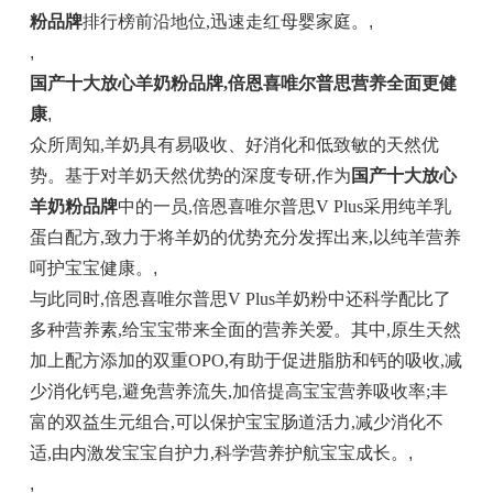
粉品牌
排行榜前沿地位,迅速走红母婴家庭。
,
,
国产十大放心羊奶粉品牌,倍恩喜唯尔普思营养全面更健
康
,
众所周知,羊奶具有易吸收、好消化和低致敏的天然优
势。基于对羊奶天然优势的深度专研,作为
国产十大放心
羊奶粉品牌
中的一员,倍恩喜唯尔普思V Plus采用纯羊乳
蛋白配方,致力于将羊奶的优势充分发挥出来,以纯羊营养
呵护宝宝健康。
,
与此同时,倍恩喜唯尔普思V Plus羊奶粉中还科学配比了
多种营养素,给宝宝带来全面的营养关爱。其中,原生天然
加上配方添加的双重OPO,有助于促进脂肪和钙的吸收,减
少消化钙皂,避免营养流失,加倍提高宝宝营养吸收率;丰
富的双益生元组合,可以保护宝宝肠道活力,减少消化不
适,由内激发宝宝自护力,科学营养护航宝宝成长。
,
,