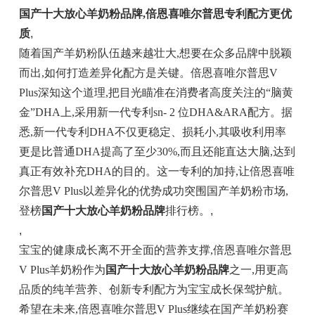
国产十大放心羊奶粉品牌,倍恩喜唯尔普思专利配方更优
质
,
随着国产羊奶粉队伍越来越壮大,想要在众多品牌中脱颖
而出,如何打造差异化配方是关键。倍恩喜唯尔普思V
Plus深知这个道理,把目光瞄准在消费者高度关注的“脑黄
金”DHA上,采用新一代专利sn- 2 位DHA&ARA配方。据
悉,新一代专利DHA不仅更稳定、损耗小,其吸收利用率
更是比普通DHA提高了至少30%,而且还能直达大脑,达到
真正有效补充DHA的目的。这一专利的加持,让倍恩喜唯
尔普思V Plus以差异化的优势成功突围国产羊奶粉市场,
登榜
国产十大放心羊奶粉品牌
排行榜。
,
,
宝宝的健康成长离不开全面的营养支撑,倍恩喜唯尔普思
V Plus羊奶粉作为
国产十大放心羊奶粉品牌
之一,用更高
品质的纯羊营养、创新专利配方为宝宝成长保驾护航。
希望在未来,倍恩喜唯尔普思V Plus继续在国产羊奶粉赛