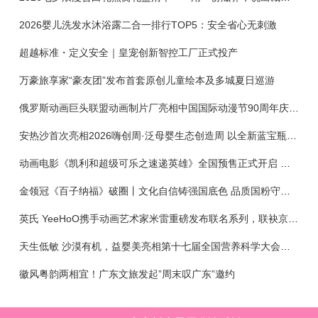
2026婴儿洗发水沐浴露二合一排行TOP5：安全省心无刺激
超越标准・定义安全｜皇宠创新智控工厂正式投产
万豪旅享家“豪友团”发布首套原创儿童绘本及多城夏日巡游
俄罗斯动画巨头联盟动画制片厂亮相中国国际动漫节90周年庆开启中国之旅新篇章
安热沙首次亮相2026嗨创周·泛母婴生态创造周 以全新蓝宝瓶定义婴童防晒新标杆
动画电影《凯利和超级可乐之速递英雄》全国预售正式开启 春日音舞冒险静待影院相约
金领冠《百子纳福》破圈丨文化自信铸强国底色 品质国粉守护新生
英氏 YeeHoO携手动画艺术家米雷重磅发布联名系列，联袂京东深化全渠道战略
天生低敏 沙漠有机，益婴美亮相第十七届全国营养科学大会，展示中国婴幼儿营养创新成果
徽风粤韵两相宜！广东文旅发起”周末叹广东”邀约