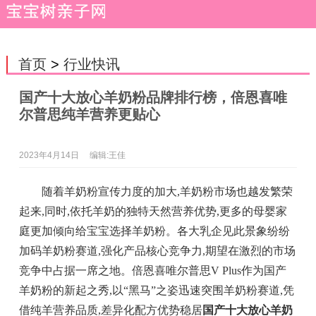
首页
>
行业快讯
国产十大放心羊奶粉品牌排行榜，倍恩喜唯
尔普思纯羊营养更贴心
2023年4月14日
编辑:王佳
随着羊奶粉宣传力度的加大,羊奶粉市场也越发繁荣
起来,同时,依托羊奶的独特天然营养优势,更多的母婴家
庭更加倾向给宝宝选择羊奶粉。各大乳企见此景象纷纷
加码羊奶粉赛道,强化产品核心竞争力,期望在激烈的市场
竞争中占据一席之地。倍恩喜唯尔普思V Plus作为国产
羊奶粉的新起之秀,以“黑马”之姿迅速突围羊奶粉赛道,凭
借纯羊营养品质,差异化配方优势稳居
国产十大放心羊奶