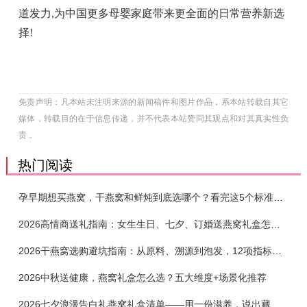
道发力,为中国更多母婴家庭带来更全面的日常营养新选
择!
免责声明：凡本站未注明来源的新闻稿件和图片作品，系本站转载自其它
媒体，转载目的在于信息传递，并不代表本站赞同其观点和对其真实性负
责 。
热门阅读
孕早期想买燕窝，干燕窝和鲜炖到底选哪个？看完这5个标准再下单
2026高情商送礼指南：女生生日、七夕、订婚送燕窝礼盒怎么选？不同关系选购攻略
2026干燕窝选购避坑指南：从原料、溯源到泡发，12项指标判断靠谱燕窝
2026中秋送健康，燕窝礼盒怎么选？五大维度+场景化推荐
2026七夕浪漫告白礼燕窝礼盒清单——用一份滋养，说出藏在心底的爱