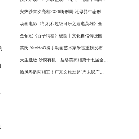
安热沙首次亮相2026嗨创周·泛母婴生态创造周 以全新蓝宝瓶定义婴童防晒新标杆
动画电影《凯利和超级可乐之速递英雄》全国预售正式开启 春日音舞冒险静待影院相约
金领冠《百子纳福》破圈丨文化自信铸强国底色 品质国粉守护新生
英氏 YeeHoO携手动画艺术家米雷重磅发布联名系列，联袂京东深化全渠道战略
的
天生低敏 沙漠有机，益婴美亮相第十七届全国营养科学大会，展示中国婴幼儿营养创新成果
们
徽风粤韵两相宜！广东文旅发起”周末叹广东”邀约
,
的