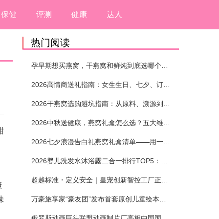
保健
评测
健康
达人
热门阅读
孕早期想买燕窝，干燕窝和鲜炖到底选哪个？看完这5个标准再下单
2026高情商送礼指南：女生生日、七夕、订婚送燕窝礼盒怎么选？不同关系选购攻略
2026干燕窝选购避坑指南：从原料、溯源到泡发，12项指标判断靠谱燕窝
2026中秋送健康，燕窝礼盒怎么选？五大维度+场景化推荐
甜
2026七夕浪漫告白礼燕窝礼盒清单——用一份滋养，说出藏在心底的爱
2026婴儿洗发水沐浴露二合一排行TOP5：安全省心无刺激
超越标准・定义安全｜皇宠创新智控工厂正式投产
康
味
万豪旅享家“豪友团”发布首套原创儿童绘本及多城夏日巡游
俄罗斯动画巨头联盟动画制片厂亮相中国国际动漫节90周年庆开启中国之旅新篇章