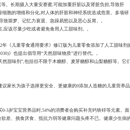
等。长期摄入大量安赛蜜,可能加重肝脏以及肾脏负担,导致肝
骨细胞的增殖和分化,对人体的肝脏和神经系统造成危害。多项研
会导致噩梦、记忆力衰退、急躁易怒以及恶心反胃。
,
言,应该尽量少吃或者避免食用人工甜味剂。
,
022年《儿童零食通用要求》修订版为儿童零食添加了人工甜味剂
030)》也提出倡导用“天然甜味物质”进行替代。
,
天然甜味剂”,包括但不限于木糖醇、麦芽糖醇和山梨糖醇等。它
建议家长为孩子选择更安全、更健康的0添加人造糖的儿童营养品
买0-3岁宝宝营养品时,54%的消费者会购买补充钙铁锌等元素。面
的食欲差、挑食厌食、抵抗力弱等健康问题头疼不已。健康少生病