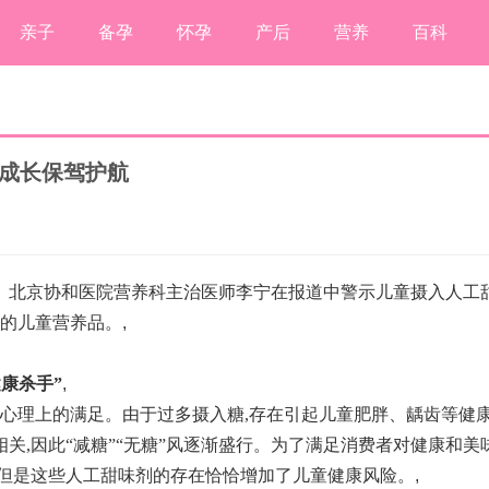
亲子
备孕
怀孕
产后
营养
百科
康成长保驾护航
。北京协和医院营养科主治医师李宁在报道中警示儿童摄入人工
糖的儿童营养品。
,
康杀手”
,
于心理上的满足。由于过多摄入糖,存在引起儿童肥胖、龋齿等健
关,因此“减糖”“无糖”风逐渐盛行。为了满足消费者对健康和美
,但是这些人工甜味剂的存在恰恰增加了儿童健康风险。
,