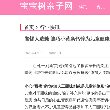
快讯
育儿
首页
>
行业快讯
警惕人造糖 迪巧小黄条钙锌为儿童健
2023年4月16日
编辑:王佳
近日,一则新京报报道引起了很多家长的关注
味剂可能带来健康风险,建议家长挑选0添加人造
,
小心“甜蜜”的负担!
人工甜味剂
或是儿童的隐形“健
儿童对于甜味的偏好, 除了补充体能,更多的是出
隐患,也与日后的心血管疾病和代谢性疾病等密切相
的双重需求,不少儿童营养品都添加了人工甜味剂