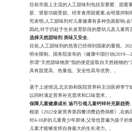
目前市面上主流的人工甜味剂包括安赛蜜、甜蜜素
脏、肾脏功能受损。经常食用甜蜜素,会明显抑制
究表明,人工甜味剂对儿童健康有多种负面影响,
因此,对于仍处于生长发育阶段的婴幼儿及儿童而
选择天然甜味剂 美味又安全
,
目前,人工甜味剂的危害已经得到国家的重视。2
明令限制。国务院发布的《健康中国行动(2019—2
所谓“天然甜味物质”指的便是提取自天然植物的“
具有甜度高、热量低、安全性高等优势。
,
,
基于上述情况,北京协和医院营养科主治医师李宁
以同时满足营养补充需求和口味需求。
,
保障儿童健康成长 迪巧引领儿童钙锌补充新趋势
,
根据《2022全家营养第四餐消费趋势洞察》,在购
对4-18岁的儿童青少年群体,父母也普遍为孩子
儿童才能够发挥自身最大的生长潜力。
,