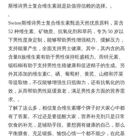
斯维诗男士复合维生素就是款值得信赖的选择。
,
,
Swisse斯维诗男士复合维生素甄选天然优质原料，富含
52 种维生素、矿物质、抗氧化剂和草药，专为 50 岁以
下男性度身定制，能够帮助男性增强精力、缓解压力，
支持能量产生，全面支持男士健康。其中，其内含的高
含量B族维生素有助于男性保持旺盛精力。而锌元素、
锯棕榈有助于支持男性生殖健康和促进精子的生成。另
外其添加的维生素C、硒、葡萄籽、黄芪、山楂和芹菜
等提取物，不仅能够增强生日抵御力，还有抗氧化的功
效，从而帮助男性延缓衰老，满足男性多方面的营养需
求。
,
了解了这么多，相信复合维生素哪个牌子好大家心中都
有了答案。不过还是要提醒大家，营养补充剂只是日常
饮食的补充，是辅助手段。要想拥有健康的自己，那么
平衡膳食、充足锻炼、愉悦心情一个都不能少，在此基