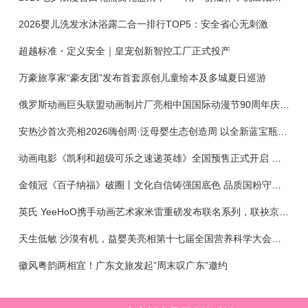
2026婴儿洗发水沐浴露二合一排行TOP5：安全省心无刺激
超越标准・定义安全｜皇宠创新智控工厂正式投产
万豪旅享家“豪友团”发布首套原创儿童绘本及多城夏日巡游
俄罗斯动画巨头联盟动画制片厂亮相中国国际动漫节90周年庆开启中国之旅新篇章
安热沙首次亮相2026嗨创周·泛母婴生态创造周 以全新蓝宝瓶定义婴童防晒新标杆
动画电影《凯利和超级可乐之速递英雄》全国预售正式开启 春日音舞冒险静待影院相约
金领冠《百子纳福》破圈丨文化自信铸强国底色 品质国粉守护新生
英氏 YeeHoO携手动画艺术家米雷重磅发布联名系列，联袂京东深化全渠道战略
天生低敏 沙漠有机，益婴美亮相第十七届全国营养科学大会，展示中国婴幼儿营养创新成果
徽风粤韵两相宜！广东文旅发起”周末叹广东”邀约