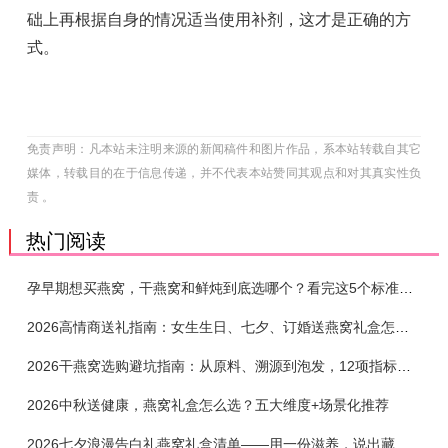
础上再根据自身的情况适当使用补剂，这才是正确的方
式。
免责声明：凡本站未注明来源的新闻稿件和图片作品，系本站转载自其它
媒体，转载目的在于信息传递，并不代表本站赞同其观点和对其真实性负
责 。
热门阅读
孕早期想买燕窝，干燕窝和鲜炖到底选哪个？看完这5个标准再下单
2026高情商送礼指南：女生生日、七夕、订婚送燕窝礼盒怎么选？不同关系选购攻略
2026干燕窝选购避坑指南：从原料、溯源到泡发，12项指标判断靠谱燕窝
2026中秋送健康，燕窝礼盒怎么选？五大维度+场景化推荐
2026七夕浪漫告白礼燕窝礼盒清单——用一份滋养，说出藏在心底的爱