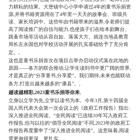
力耕耘的结果。大堡镇中心小学申请
过
4年的童书乐捐资
源
,
并将书籍资源用在了4年里一天天的故事会、班级共
读、家长培训中。
这些年
由书籍带来的滋养
,
令老师们提
高了阅读推广的自信与能力,也使孩子们在
绘本剧舞台
、
跳蚤市场等活动从容自如、落落大方。就连当地县教育
局长左永国也对学校活动开展的扎实基础给予了充分肯
定。
,
这也是童书乐捐首次在项目点举办启动仪式落在此地的
原因——各方的联合推动,让学生读到书中更广阔的世界,
才是真正的“分享童书,分享爱”。我们期待,未来也能联动
各方,打造出越来越多的“康县”。
,
越读越精彩,2023童书乐捐等你来
,
立身以立学为先,立学以读书为本。今年3月,第十四届全
国人民代表大会第一次会议上的《政府工作报告》指出:
深入推进全民阅读。“全民阅读”已连续10年写入政府工
作报告,但与以往的“倡导全民阅读”不同,2023年的政府工
作报告再度重申了“深入推进全民阅读”。这意味着,阅读
需更做得更深、更扎实。
,