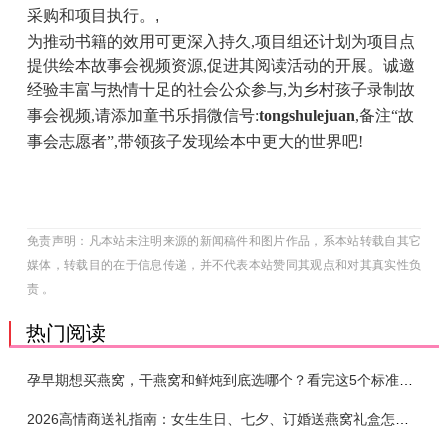
采购
和项目执行。
,
为推动书籍的效用可更深入持久,
项目组还计划
为项目点
提供绘本故事会视频资源,促进其阅读活动的开展。
诚邀
经验
丰富
与热情
十足的社会公众参与
,为乡村孩子录制故
事会视频,
请添加童书乐捐微信号:
tongshulejuan
,备注“故
事会志愿者”,带领孩子发现绘本中更大的世界吧!
免责声明：凡本站未注明来源的新闻稿件和图片作品，系本站转载自其它
媒体，转载目的在于信息传递，并不代表本站赞同其观点和对其真实性负
责 。
热门阅读
孕早期想买燕窝，干燕窝和鲜炖到底选哪个？看完这5个标准再下单
2026高情商送礼指南：女生生日、七夕、订婚送燕窝礼盒怎么选？不同关系选购攻略