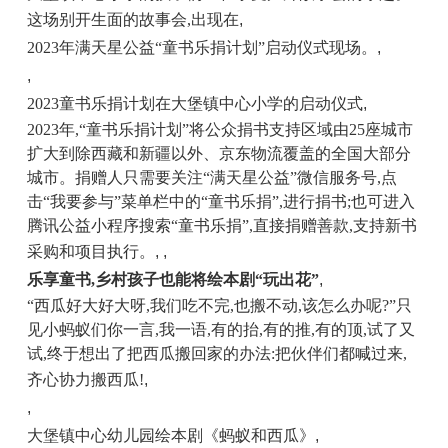
这场别开生面的故事会,出现在
,
2023年满天星公益“童书乐捐计划”启动仪式
现场。
,
,
2023童书乐捐计划在大堡镇中心小学的启动仪式
,
2023年,“童书乐捐计划”将公众捐书支持区域由25座城市
扩大到除西藏和新疆以外、京东物流覆盖的全国大部分
城市。
捐赠人只需要
关注“满天星公益”微信服务号,点
击“我要参与”菜单栏中的“童书乐捐”,
进行捐书
;
也可进入
腾讯公益小程序搜索“童书乐捐”,直接捐赠善款,支持
新书
采购
和项目执行。
, ,
乐享童书,乡村孩子也能将绘本剧“玩出花”
,
“西瓜好大好大呀,我们吃不完,也搬不动,该怎么办呢?”
只
见小蚂蚁们你一言,我一语,有的抬,有的推,有的顶,试了又
试,终于想出了把西瓜搬回家的办法:把伙伴们都喊过来,
齐心协力搬西瓜!
,
,
大堡镇中心幼儿园绘本剧《蚂蚁和西瓜》
,