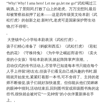
“
Why! Why!
I am
a hero!
Let me go,let me go!
”武松
喝过三
碗酒,上了景阳冈,打败了山上的老虎。万万没想到,最后
却被
警察叔叔
押了起来——这是四年级英文绘本剧《武
松打虎》的创新之处:新时代,老虎可是国家保护野生动
物,打不得呀!
,
,
大堡镇中心小学绘本剧表演《武松打虎》
,
孩子们精心准备了《蚂蚁和西瓜》《武松打虎》《彩虹
色的花》《守株待兔》《为中华之崛起而读书》《卖火
柴的小女孩》等绘本剧表演,掀起阵阵掌声浪潮。
,
启
动仪式的传书活动上,
尽管早已知道每本书只能在每个
人手上停留5秒左右,但孩子们看见自己感兴趣的书时,眼
睛就开始发光,紧紧盯着那一本书,可不舍得了。主持的老
师不断催促,孩子们就好加快速度。但你能从他们笑眯眯
的眼神中猜到,活动结束后,回到图书室或班级图书角的这
些书,很快就会被对它“一见钟情”的小伙伴重新捧在手
上。
,