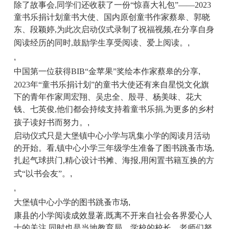
除了故事会,同学们还收获了一份“惊喜大礼包”——2023
童书乐捐计划童书大使、国内原创童书作家蔡皋、郭晓
东、段颖婷,为此次启动仪式录制了祝福视频,在分享自身
阅读经历的同时,鼓励学生享受阅读、爱上阅读。
,
,
中国第一位获得BIB“金苹果”奖绘本作家蔡皋的分享
,
2023年
“童书乐捐计划”的童书大使还有来自星悦文化旗
下的青年作家周宏翔、吴忠全、殷寻、杨美味、花大
钱、七英俊,他们都会持续支持着童书乐捐,为更多的乡村
孩子读好书而努力。
,
启动仪式只是大堡镇中心小学与巩集小学的阅读月活动
的开始。看,镇中心小学三年级学生准备了图书跳蚤市场,
扎起气球拱门,精心设计书摊、海报,用闲置书籍互换的方
式“以书会友”。
,
,
大堡镇中心小学的
图书
跳蚤市场
,
康县的小学阅读成效显著,既离不开来自社会各界爱心人
士的关注,同时也是当地教育局、学校的校长、老师们努