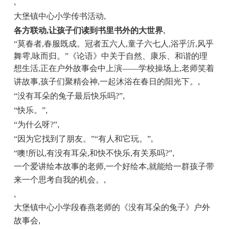
,
大堡镇中心小学传书活动
,
各方联动,让孩子们读到书里书外的大世界
,
“莫春者,春服既成。冠者五六人,童子六七人,浴乎沂,风乎
舞雩,咏而归。”《论语》中关于自然、康乐、和谐的理
想生活,正在户外故事会中上演——学校操场上,老师笑着
讲故事,孩子们聚精会神
,
一起沐浴在春日的阳光下。
,
“没有耳朵的兔子最后快乐吗?”
,
“快乐。”
,
“为什么呀?”
,
“因为它找到了朋友。”“有人和它玩。”
,
“噢!所以,有没有耳朵,和快不快乐,有关系吗?”
,
一个爱讲绘本故事的老师,一个好绘本,就能给一群孩子带
来一个思考自我的机会。
,
,
大堡镇中心小学段春燕老师的《没有耳朵的兔子》户外
故事会
,