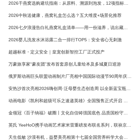
2026干燕窝选购避坑指南：从原料、溯源到泡发，12项指标判断靠谱燕窝
2026中秋送健康，燕窝礼盒怎么选？五大维度+场景化推荐
2026七夕浪漫告白礼燕窝礼盒清单——用一份滋养，说出藏在心底的爱
2026婴儿洗发水沐浴露二合一排行TOP5：安全省心无刺激
超越标准・定义安全｜皇宠创新智控工厂正式投产
万豪旅享家“豪友团”发布首套原创儿童绘本及多城夏日巡游
俄罗斯动画巨头联盟动画制片厂亮相中国国际动漫节90周年庆开启中国之旅新篇章
安热沙首次亮相2026嗨创周·泛母婴生态创造周 以全新蓝宝瓶定义婴童防晒新标杆
动画电影《凯利和超级可乐之速递英雄》全国预售正式开启 春日音舞冒险静待影院相约
金领冠《百子纳福》破圈丨文化自信铸强国底色 品质国粉守护新生
英氏 YeeHoO携手动画艺术家米雷重磅发布联名系列，联袂京东深化全渠道战略
天生低敏 沙漠有机，益婴美亮相第十七届全国营养科学大会，展示中国婴幼儿营养创新成果