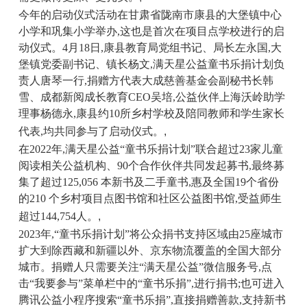
今年的启动仪式活动
在甘肃省陇南市康县的大堡镇中心
小学和巩集小学举办,这也是首次在项目点学校进行的启
动仪式。4月18日,康县教育局党组书记、局长左永国,大
堡镇党委副书记、镇长杨文,满天星公益童书乐捐计划负
责人唐琴一行,捐赠方代表大成慈善基金会副秘书长韩
雪、
成都
新阅成长教育CEO吴培,公益伙伴上海沃岭助学
理事杨德永,
康县约
10所乡村学校及陪同教师和学生家长
代表,均共同参与了启动仪式。
,
在2022年,满天星公益“童书乐捐计划”联合超过23家儿童
阅读相关公益机构、90个合作伙伴共同发起募书,最终募
集了超过125,056 本新书及二手童书,惠及全国19个省份
的210 个乡村项目点图书馆和社区公益图书馆,受益师生
超过144,754人。
,
2023年,“童书乐捐计划”将公众捐书支持区域由25座城市
扩大到除西藏和新疆以外、京东物流覆盖的全国大部分
城市。
捐赠人只需要
关注“满天星公益”微信服务号,点
击“我要参与”菜单栏中的“童书乐捐”,
进行捐书
;
也可进入
腾讯公益小程序搜索“童书乐捐”,直接捐赠善款,支持
新书