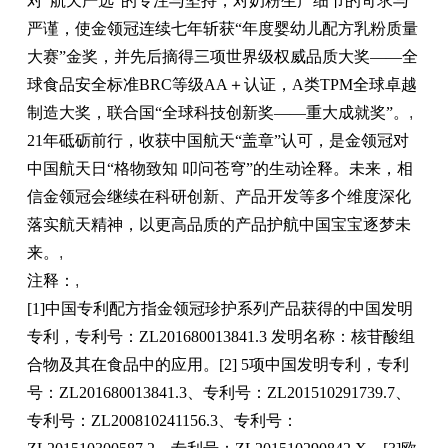
对“航天严选”的专注与坚持，对奶粉生产细节的苛求与
严谨，使金领冠连续七年斩获“年度婴幼儿配方乳粉质量
大赛”金奖，并先后摘得三项世界级权威品质大奖——全
球食品安全标准BRC等级AA＋认证，A类TPM全球卓越
制造大奖，联合国“全球科技创新奖——重大成就奖”。
,
21年砥砺前行，收获中国航天“盖章”认可，是金领冠对
中国航天日“格物致知 叩问苍穹”的生动诠释。未来，相
信金领冠会继续在科研创新、产品开发等多个维度深化
落实航天精神，以更高品质的产品护航中国宝宝逐梦未
来。
,
注释：
,
[1]中国专利配方指金领冠珍护系列产品获得的中国发明
专利，专利号：ZL201680013841.3 发明名称：核苷酸组
合物及其在食品中的应用。[2] 5项中国发明专利，专利
号：ZL201680013841.3、专利号：ZL201510291739.7、
专利号：ZL200810241156.3、专利号：