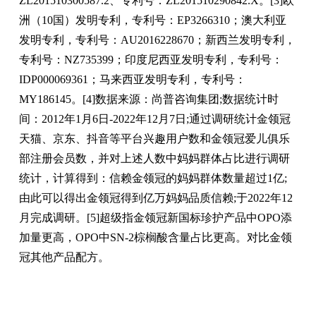
ZL201510300587.2、专利号：ZL201510290842.X。[3]欧
洲（10国）发明专利，专利号：EP3266310；澳大利亚
发明专利，专利号：AU2016228670；新西兰发明专利，
专利号：NZ735399；印度尼西亚发明专利，专利号：
IDP000069361；马来西亚发明专利，专利号：
MY186145。[4]数据来源：尚普咨询集团;数据统计时
间：2012年1月6日-2022年12月7日;通过调研统计金领冠
天猫、京东、抖音等平台兴趣用户数和金领冠爱儿俱乐
部注册会员数，并对上述人数中妈妈群体占比进行调研
统计，计算得到：信赖金领冠的妈妈群体数量超过1亿;
由此可以得出金领冠得到亿万妈妈品质信赖;于2022年12
月完成调研。[5]超级指金领冠新国标珍护产品中OPO添
加量更高，OPO中SN-2棕榈酸含量占比更高。对比金领
冠其他产品配方。