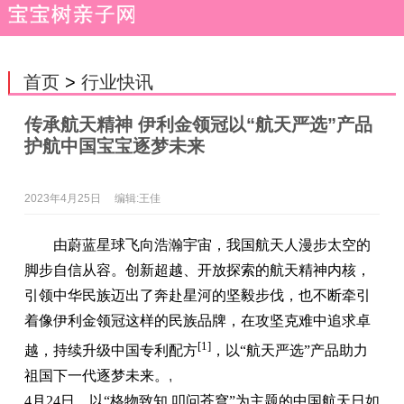
首页
>
行业快讯
传承航天精神 伊利金领冠以“航天严选”产品
护航中国宝宝逐梦未来
2023年4月25日
编辑:王佳
由蔚蓝星球飞向浩瀚宇宙，我国航天人漫步太空的
脚步自信从容。创新超越、开放探索的航天精神内核，
引领中华民族迈出了奔赴星河的坚毅步伐，也不断牵引
着像伊利金领冠这样的民族品牌，在攻坚克难中追求卓
[1]
越，持续升级中国专利配方
，以“航天严选”产品助力
祖国下一代逐梦未来。
,
4月24日，以“格物致知 叩问苍穹”为主题的中国航天日如