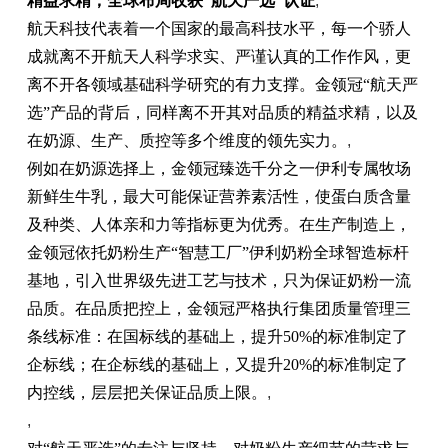
精益求精，全球布局
收获
“航天严选”
认证
,
航天科技代表着一个国家的最高科技水平，每一个骄人
成就离不开航天人科学求实、严谨认真的工作作风，更
离不开各领域基础科学研究的有力支撑。金领冠“航天严
选”产品的背后，同样离不开其对品质的精益求精，以及
在奶源、生产、质控等多个维度的领先实力。
,
例如在奶源选择上，金领冠臻选千分之一伊利专属牧场
新鲜生牛乳，最大可能保证营养素活性，使蛋白质含量
及种类、人体亲和力等指标更为优秀。在生产制造上，
金领冠依托奶粉生产“智慧工厂”伊利奶粉全球智造标杆
基地，引入世界级先进工艺与技术，只为保证奶粉一流
品质。在品质把控上，金领冠严格执行集团质量管理三
条线标准：在国标线的基础上，提升50%的标准制定了
企标线；在企标线的基础上，又提升20%的标准制定了
内控线，层层把关保证品质上限。
,
,