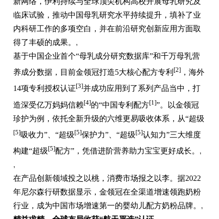
新网络，伊利持续与全球顶尖机构高校开展母乳研究及
临床试验，推动中国母乳研究水平持续提升，填补了业
内科研工作的多项空白，并在前沿研究创新应用方面取
得了丰硕的成果。
,
基于中国企业首个“母乳成分研究数据库”和千万母乳营
[2]
养成分数据，目前金领冠打造5大核心配方专利
，海外
[3]
14项专利授权认证
并成功应用到了系列产品当中，打
[4]
[1]
造深受亿万妈妈信赖
的“中国专利配方
”。以金领冠
珍护为例，依托全新升级的六维更易吸收体系，从“超级
[5]
[5]
[5]
吸收力”、“超级
保护力”、“超级
认知力”三大维度
[5]
构建“超级
配方”，凭借进阶营养助力宝宝更好成长。
,
,
在产品创新领域投之以桃，消费市场报之以李。据2022
年尼尔森行研数据显示，金领冠在全渠道增速领跑奶粉
行业，成为中国市场增速第一的婴幼儿配方奶粉品牌。
,