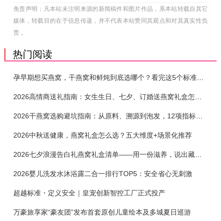
免责声明：凡本站未注明来源的新闻稿件和图片作品，系本站转载自其它
媒体，转载目的在于信息传递，并不代表本站赞同其观点和对其真实性负
责 。
热门阅读
孕早期想买燕窝，干燕窝和鲜炖到底选哪个？看完这5个标准再下单
2026高情商送礼指南：女生生日、七夕、订婚送燕窝礼盒怎么选？不同关系选购攻略
2026干燕窝选购避坑指南：从原料、溯源到泡发，12项指标判断靠谱燕窝
2026中秋送健康，燕窝礼盒怎么选？五大维度+场景化推荐
2026七夕浪漫告白礼燕窝礼盒清单——用一份滋养，说出藏在心底的爱
2026婴儿洗发水沐浴露二合一排行TOP5：安全省心无刺激
超越标准・定义安全｜皇宠创新智控工厂正式投产
万豪旅享家“豪友团”发布首套原创儿童绘本及多城夏日巡游