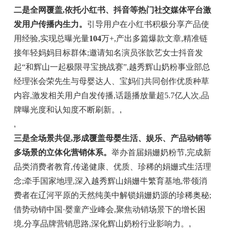
二是全网覆盖,依托小红书、抖音等热门社交媒体平台激
发用户传播内生力。
引导用户在小红书积极分享产品使
用经验,实现总曝光量
104
万+,产出多篇爆款文章,精准链
接年轻妈妈目标群体;邀请知名演员张歆艺女士抖音发
起“和辉山一起极限寻宝挑战赛”,越秀辉山奶粉事业部总
经理张会荣先生与母婴达人、宝妈们共同创作优质种草
内容,激发相关用户自发传播,话题播放量超5.7亿人次,品
牌曝光度和认知度不断刷新。
,
,
三是全场景共促,形成覆盖母婴生活、娱乐、产品动销等
多场景的立体化营销体系。
举办首届娟姗奶粉节,完成新
品类消费者教育,传递健康、优质、珍稀的娟姗式生活理
念;牵手国家地理,深入越秀辉山娟姗牛繁育基地,带领消
费者在辽河平原的天然纯美中解锁娟姗奶源的珍稀奥秘;
借势动销中国·婴童产业峰会,聚焦动销场景下的增长困
境,分享品牌营销思路,深化辉山奶粉行业影响力。
,