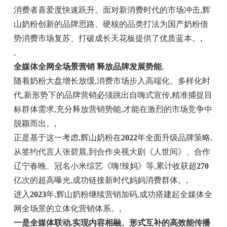
消费者喜爱度快速跃升。面对新消费时代的市场冲击,辉
山奶粉创新的品牌思路、硬核的品类打法为国产奶粉借
势消费市场复苏、打破成长天花板提供了优质蓝本。
,
,
全媒体全网全场景营销 释放品牌发展势能
,
随着奶粉大盘增长放缓,消费市场步入高端化、多样化时
代,新形势下的品牌营销必须跳出自嗨式宣传,精准捕捉目
标群体需求,充分释放营销势能,才能在激烈的市场竞争中
脱颖而出。
,
正是基于这一考虑,辉山奶粉在
2022
年全面升级品牌策略,
从签约代言人张碧晨,到合作央视大剧《人世间》、合作
辽宁春晚、冠名小米综艺《嗨!辣妈》等,累计收获超
270
亿次的超高曝光,成功链接新时代妈妈消费群体。
,
进入
2023
年,辉山奶粉继续营销加码,成功搭建起全媒体全
网全场景的立体化营销体系。
,
一是全媒体联动,实现内容相融、形式互补的高效能传播