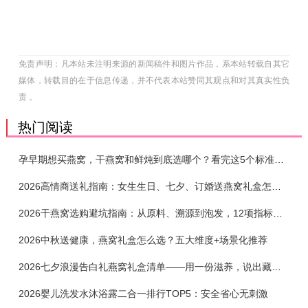
免责声明：凡本站未注明来源的新闻稿件和图片作品，系本站转载自其它
媒体，转载目的在于信息传递，并不代表本站赞同其观点和对其真实性负
责 。
热门阅读
孕早期想买燕窝，干燕窝和鲜炖到底选哪个？看完这5个标准再下单
2026高情商送礼指南：女生生日、七夕、订婚送燕窝礼盒怎么选？不同关系选购攻略
2026干燕窝选购避坑指南：从原料、溯源到泡发，12项指标判断靠谱燕窝
2026中秋送健康，燕窝礼盒怎么选？五大维度+场景化推荐
2026七夕浪漫告白礼燕窝礼盒清单——用一份滋养，说出藏在心底的爱
2026婴儿洗发水沐浴露二合一排行TOP5：安全省心无刺激