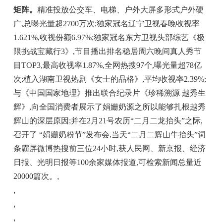
矩阵。
精准投放公交车、电梯、户外大屏多形式户外硬
广,总曝光量超2700万次;独家冠名辽宁卫视春晚收视率
1.621%,收视份额6.97%;独家冠名东方卫视头部综艺《极
限挑战宝藏行3》,节目播出排名稳居周六晚间真人秀节
目TOP3,最高收视率1.87%,全网热搜97个,曝光量超78亿
次;植入湖南卫视热剧《女士的品格》,平均收视率2.39%;
与《中国国家地理》推出联合纪录片《珍稀溯源 越秀生
辉》,向全国消费者展示了娟姗奶源之所以能够扎根越秀
辉山的深层原因;并在2月21号农历“二月二龙抬头”之际,
召开了 “娟姗奶粉节”发布会,当天“二月二辉山牛抬头”词
条霸屏微博热搜前三位24小时,获人民网、新京报、经济
日报、光明日报等100余家媒体报道,可检索新闻总量近
20000篇次。
,
,
,
,