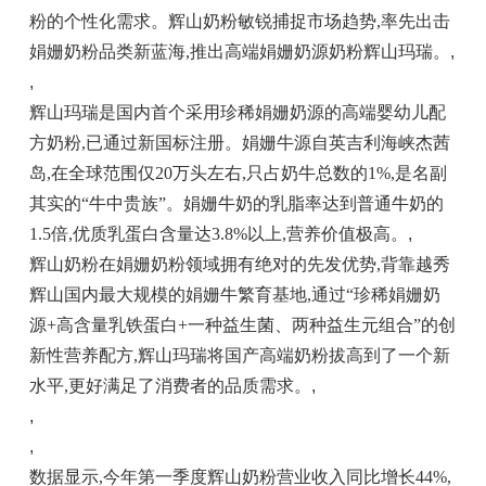
粉的个性化需求。辉山奶粉敏锐捕捉市场趋势,率先出击
娟姗奶粉品类新蓝海,推出高端娟姗奶源奶粉辉山玛瑞。
,
,
辉山玛瑞是国内首个采用珍稀娟姗奶源的高端婴幼儿配
方奶粉,已通过新国标注册。娟姗牛源自英吉利海峡杰茜
岛,在全球范围仅20万头左右,只占奶牛总数的1%,是名副
其实的“牛中贵族”。娟姗牛奶的乳脂率达到普通牛奶的
1.5倍,优质乳蛋白含量达3.8%以上,营养价值极高。
,
辉山奶粉在娟姗奶粉领域拥有绝对的先发优势,背靠越秀
辉山国内最大规模的娟姗牛繁育基地,通过“珍稀娟姗奶
源+高含量乳铁蛋白+一种益生菌、两种益生元组合”的创
新性营养配方,辉山玛瑞将国产高端奶粉拔高到了一个新
水平,更好满足了消费者的品质需求。
,
,
,
数据显示,今年第一季度辉山奶粉营业收入同比增长44%,