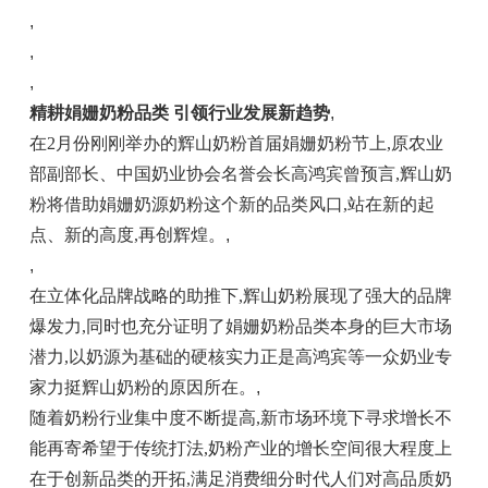
,
,
,
精耕娟姗奶粉品类 引领行业发展新趋势
,
在2月份刚刚举办的辉山奶粉首届娟姗奶粉节上,原农业
部副部长、中国奶业协会名誉会长高鸿宾曾预言,辉山奶
粉将借助娟姗奶源奶粉这个新的品类风口,站在新的起
点、新的高度,再创辉煌。
,
,
在立体化品牌战略的助推下,辉山奶粉展现了强大的品牌
爆发力,同时也充分证明了娟姗奶粉品类本身的巨大市场
潜力,以奶源为基础的硬核实力正是高鸿宾等一众奶业专
家力挺辉山奶粉的原因所在。
,
随着奶粉行业集中度不断提高,新市场环境下寻求增长不
能再寄希望于传统打法,奶粉产业的增长空间很大程度上
在于创新品类的开拓,满足消费细分时代人们对高品质奶