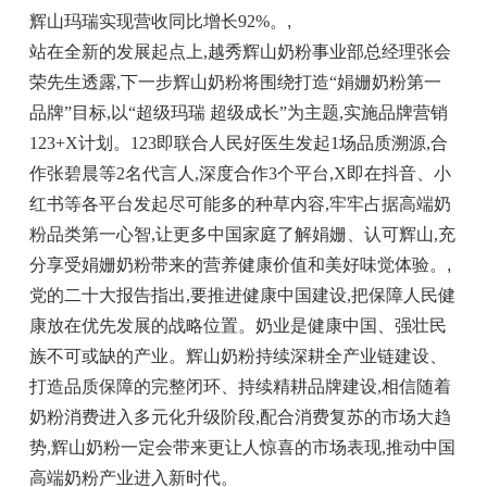
辉山玛瑞实现营收同比增长92%。
,
站在全新的发展起点上,越秀辉山奶粉事业部总经理张会
荣先生透露,下一步辉山奶粉将围绕打造“娟姗奶粉第一
品牌”目标,以“超级玛瑞 超级成长”为主题,实施品牌营销
123+X计划。123即联合人民好医生发起1场品质溯源,合
作张碧晨等2名代言人,深度合作3个平台,X即在抖音、小
红书等各平台发起尽可能多的种草内容,牢牢占据高端奶
粉品类第一心智,让更多中国家庭了解娟姗、认可辉山,充
分享受娟姗奶粉带来的营养健康价值和美好味觉体验。
,
党的二十大报告指出,要推进健康中国建设,把保障人民健
康放在优先发展的战略位置。奶业是健康中国、强壮民
族不可或缺的产业。辉山奶粉持续深耕全产业链建设、
打造品质保障的完整闭环、持续精耕品牌建设,相信随着
奶粉消费进入多元化升级阶段,配合消费复苏的市场大趋
势,辉山奶粉一定会带来更让人惊喜的市场表现,推动中国
高端奶粉产业进入新时代。