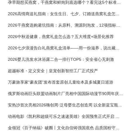
孕早期想买燕窝，干燕窝和鲜炖到底选哪个？看完这5个标准再下单
2026高情商送礼指南：女生生日、七夕、订婚送燕窝礼盒怎么选？不同关系选购攻略
2026干燕窝选购避坑指南：从原料、溯源到泡发，12项指标判断靠谱燕窝
2026中秋送健康，燕窝礼盒怎么选？五大维度+场景化推荐
2026七夕浪漫告白礼燕窝礼盒清单——用一份滋养，说出藏在心底的爱
2026婴儿洗发水沐浴露二合一排行TOP5：安全省心无刺激
超越标准・定义安全｜皇宠创新智控工厂正式投产
万豪旅享家“豪友团”发布首套原创儿童绘本及多城夏日巡游
俄罗斯动画巨头联盟动画制片厂亮相中国国际动漫节90周年庆开启中国之旅新篇章
安热沙首次亮相2026嗨创周·泛母婴生态创造周 以全新蓝宝瓶定义婴童防晒新标杆
动画电影《凯利和超级可乐之速递英雄》全国预售正式开启 春日音舞冒险静待影院相约
金领冠《百子纳福》破圈丨文化自信铸强国底色 品质国粉守护新生