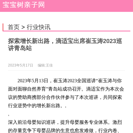
首页
>
行业快讯
探索增长新出路，滴适宝出席崔玉涛2023巡
讲青岛站
2023年5月17日
编辑:王佳
2
023
年
5
月1
3
日，
崔玉涛
2
023全国巡讲
“崔玉涛与你
面对面聊自然养育”
青岛站
成功召开。滴适宝作为本次会
议的赞助商携部分合作伙伴参与了本次巡讲，共同探索
行业逆势中的增长新出路。
,
,
深入前沿母婴知识巡讲，提升母婴服务专业体系。激烈
的存量竞争下母婴品牌的生意也愈发难做，行业内卷、