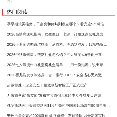
责 。
热门阅读
孕早期想买燕窝，干燕窝和鲜炖到底选哪个？看完这5个标准再下单
2026高情商送礼指南：女生生日、七夕、订婚送燕窝礼盒怎么选？不同关系选购攻略
2026干燕窝选购避坑指南：从原料、溯源到泡发，12项指标判断靠谱燕窝
2026中秋送健康，燕窝礼盒怎么选？五大维度+场景化推荐
2026七夕浪漫告白礼燕窝礼盒清单——用一份滋养，说出藏在心底的爱
2026婴儿洗发水沐浴露二合一排行TOP5：安全省心无刺激
超越标准・定义安全｜皇宠创新智控工厂正式投产
万豪旅享家“豪友团”发布首套原创儿童绘本及多城夏日巡游
俄罗斯动画巨头联盟动画制片厂亮相中国国际动漫节90周年庆开启中国之旅新篇章
安热沙首次亮相2026嗨创周·泛母婴生态创造周 以全新蓝宝瓶定义婴童防晒新标杆