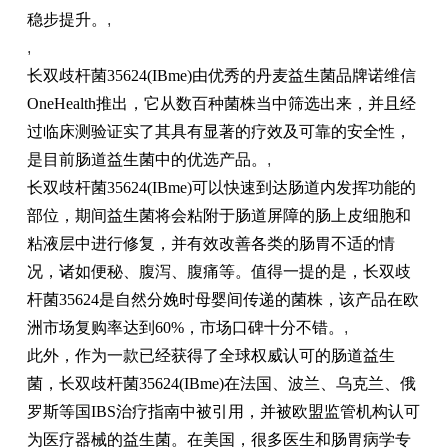
稳步提升。
,
,
长双歧杆菌35624(IBme)由优秀的丹麦益生菌品牌诺维信
OneHealth推出，它从数百种菌株当中筛选出来，并且经
过临床测验证实了其具有显著的疗效及可靠的安全性，
是目前肠道益生菌中的优选产品。
,
长双歧杆菌35624(IBme)可以快速到达肠道内发挥功能的
部位，期间益生菌将会粘附于肠道屏障的肠上皮细胞和
粘液层中进行修复，并有效改善各类的肠胃不适的情
况，诸如便秘、腹泻、腹痛等。值得一提的是，长双歧
杆菌35624是自然分娩时母婴间传递的菌株，该产品在欧
洲市场复购率达到60%，市场口碑十分不错。
,
此外，作为一款已经获得了全球权威认可的肠道益生
菌，长双歧杆菌35624(IBme)在法国、波兰、乌克兰、俄
罗斯等国IBS治疗指南中被引用，并被欧盟监管机构认可
为医疗器械的益生菌。在美国，很多医生和肠胃病学专