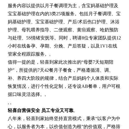
服务内容以提供以月子餐调理为主，含宝妈基础护理及
宝宝基础护理在内的3类25项服务。包括月子餐调理、宝
妈基础护理、宝宝基础护理、产后/术后伤口护理、沐浴
护理、母乳喂养指导、二便观察、黄疸观察、呛奶预防
与处理、5S情绪安抚等。同时，聘请8位专家团队提供12
小时在线备孕、孕期、分娩、产后答疑，以及1V1在线
管家全程跟踪服务。
,
值得一提的是，轻喜到家此次推出的“母婴7天短期陪
护”，所提供的7天42餐月子餐食，严格遵循清、调、
补、养四大阶段的规律，结合产后妈妈个人体质和实际
恢复情况，进行个性化定制，还专设AB餐单，用户可根
据口味灵活选择。
,
, ,
轻喜自营保安全 员工专业又可靠
,
八年来，轻喜到家始终坚持直营模式，秉承“以客户为中
心，以服务者为本，以价值创造为根”的价值观，严格筛