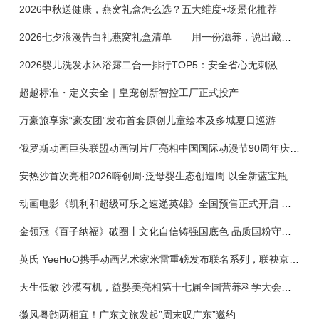
2026中秋送健康，燕窝礼盒怎么选？五大维度+场景化推荐
2026七夕浪漫告白礼燕窝礼盒清单——用一份滋养，说出藏在心底的爱
2026婴儿洗发水沐浴露二合一排行TOP5：安全省心无刺激
超越标准・定义安全｜皇宠创新智控工厂正式投产
万豪旅享家“豪友团”发布首套原创儿童绘本及多城夏日巡游
俄罗斯动画巨头联盟动画制片厂亮相中国国际动漫节90周年庆开启中国之旅新篇章
安热沙首次亮相2026嗨创周·泛母婴生态创造周 以全新蓝宝瓶定义婴童防晒新标杆
动画电影《凯利和超级可乐之速递英雄》全国预售正式开启 春日音舞冒险静待影院相约
金领冠《百子纳福》破圈丨文化自信铸强国底色 品质国粉守护新生
英氏 YeeHoO携手动画艺术家米雷重磅发布联名系列，联袂京东深化全渠道战略
天生低敏 沙漠有机，益婴美亮相第十七届全国营养科学大会，展示中国婴幼儿营养创新成果
徽风粤韵两相宜！广东文旅发起”周末叹广东”邀约