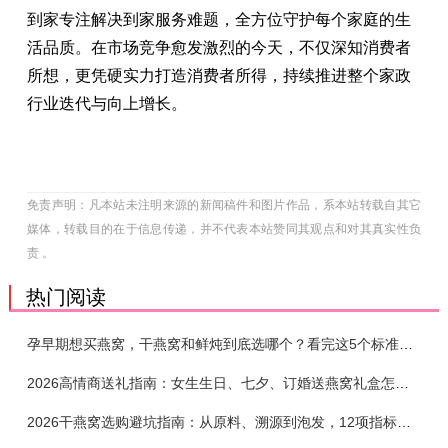
到家专注解决到家服务难题，全方位守护每个家庭的生
活品质。在市场竞争愈发激烈的今天，不仅深知消费者
所想，更凭硬实力打造消费者所得，持续推进整个家政
行业迭代与向上增长。
免责声明：凡本站未注明来源的新闻稿件和图片作品，系本站转载自其它
媒体，转载目的在于信息传递，并不代表本站赞同其观点和对其真实性负
责 。
热门阅读
孕早期想买燕窝，干燕窝和鲜炖到底选哪个？看完这5个标准再下单
2026高情商送礼指南：女生生日、七夕、订婚送燕窝礼盒怎么选？不同关系选购攻略
2026干燕窝选购避坑指南：从原料、溯源到泡发，12项指标判断靠谱燕窝