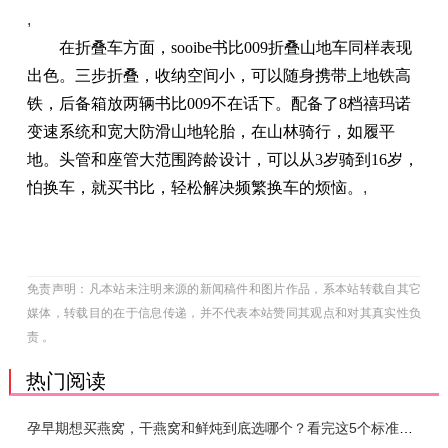
,
在折叠车方面，sooibe书比009折叠山地车同样表现
出色。三步折叠，收纳空间小，可以随身携带上地铁高
铁，后备箱放两辆书比009不在话下。配备了8档禧玛诺
变速系统和宽大防滑山地轮胎，在山林骑行，如履平
地。头管和座管大范围跨龄设计，可以从3岁骑到16岁，
怕换车，就买书比，轻松解决频繁换车的烦恼。
,
免责声明：凡本站未注明来源的新闻稿件和图片作品，系本站转载自其它
媒体，转载目的在于信息传递，并不代表本站赞同其观点和对其真实性负
责 。
热门阅读
孕早期想买燕窝，干燕窝和鲜炖到底选哪个？看完这5个标准再下单