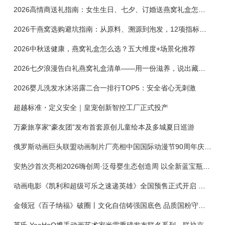
2026高情商送礼指南：女生生日、七夕、订婚送燕窝礼盒怎么选？不同关系选购攻略
2026干燕窝选购避坑指南：从原料、溯源到泡发，12项指标判断靠谱燕窝
2026中秋送健康，燕窝礼盒怎么选？五大维度+场景化推荐
2026七夕浪漫告白礼燕窝礼盒清单——用一份滋养，说出藏在心底的爱
2026婴儿洗发水沐浴露二合一排行TOP5：安全省心无刺激
超越标准・定义安全｜皇宠创新智控工厂正式投产
万豪旅享家“豪友团”发布首套原创儿童绘本及多城夏日巡游
俄罗斯动画巨头联盟动画制片厂亮相中国国际动漫节90周年庆开启中国之旅新篇章
安热沙首次亮相2026嗨创周·泛母婴生态创造周 以全新蓝宝瓶定义婴童防晒新标杆
动画电影《凯利和超级可乐之速递英雄》全国预售正式开启 春日音舞冒险静待影院相约
金领冠《百子纳福》破圈丨文化自信铸强国底色 品质国粉守护新生