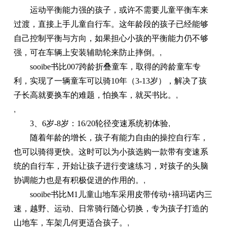
运动平衡能力强的孩子，或许不需要儿童平衡车来
过渡，直接上手儿童自行车。这年龄段的孩子已经能够
自己控制平衡与方向，如果担心小孩的平衡能力仍不够
强，可在车辆上安装辅助轮来防止摔倒。
,
sooibe书比007跨龄折叠童车，取得的跨龄童车专
利，实现了一辆童车可以骑10年（3-13岁），解决了孩
子长高就要换车的难题，怕换车，就买书比。
,
,
3、6岁-8岁：16/20轮径变速系统初体验
,
随着年龄的增长，孩子有能力自由的操控自行车，
也可以骑得更快。这时可以为小孩选购一款带有变速系
统的自行车，开始让孩子进行变速练习，对孩子的头脑
协调能力也是有积极促进的作用的。
,
sooibe书比M1儿童山地车采用皮带传动+禧玛诺内三
速，越野、运动、日常骑行随心切换，专为孩子打造的
山地车，车架几何更适合孩子。
,