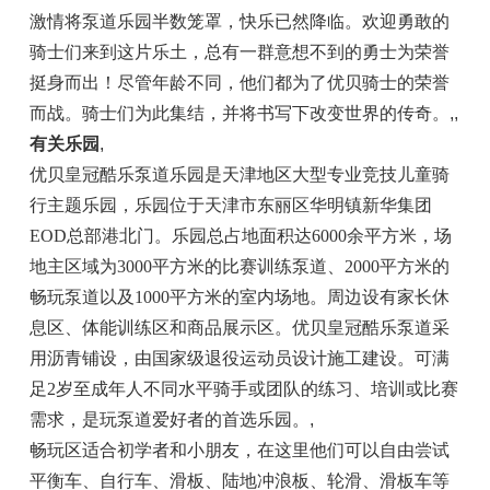
激情将泵道乐园半数笼罩，快乐已然降临。欢迎勇敢的
骑士们来到这片乐土，
总
有一群意想不到的勇士为荣誉
挺身而出！尽管年龄不同，他们都为了优贝骑士的荣誉
而战。骑士们为此集结，并将书写下改变世界的传奇。
,,
有关乐园
,
优贝
皇冠
酷乐泵道乐园是天津地区大型专业
竞技
儿童骑
行主题乐园，乐园位于天津市东丽区华明镇新华集团
EOD
总
部港北门。乐园
总
占地面积达6000余
平
方米，场
地主区域为3000
平
方米的比赛训练泵道、2000
平
方米的
畅玩泵道以及1000
平
方米的室内场地。周边设有家长休
息区、体能训练区和商品展示区。优贝
皇冠
酷乐泵道采
用沥青铺设，由
国家
级退役运动员设计施工建设。可满
足2岁至成年人不同水
平
骑手或团队的练
习
、培训或比赛
需求，是玩泵道爱好者的首选乐园。
,
畅玩区适合初学者和小朋友，在这里他们可以自由尝试
平
衡车、自行车、滑板、陆地冲浪板、轮滑、滑板车等