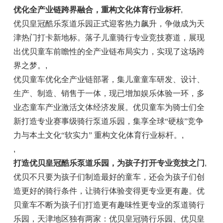
优化全产业链跨界融合，重构文化体育行业标杆
,
优贝
皇冠
酷乐泵道乐园正式迎客热力飙升，争做成为天
津热门打卡新地标。落子儿童骑行专业
竞技
赛道，展现
出优贝童车前瞻
性
的全产业链布局实力，实现了这场跨
界之梦。
,
优贝童车优化全产业链部署，集儿童童车研发、设计、
生产、制造、销售于一体，现已增加
娱乐
体验一环，多
业态童车产业激活文体经济发展。优贝童车为骑士们全
新打造专业赛事级骑行泵道乐园，集享全球“硬核”竞争
力与本土文化“软实力” 重构文化体育行业标杆。
,
,
打造优贝
皇冠
酷乐泵道乐园，为孩子打开专业
竞技
之门
,
优贝不只要为孩子们制造最好的童车，还会为孩子们创
造更好的骑行条件，让骑行体验变得更专业更有趣。优
贝童车不断为孩子们打造更有趣味
性
更专业的泵道骑行
乐园，天津地区独有两家：优贝
皇冠
骑行乐园、优贝
皇