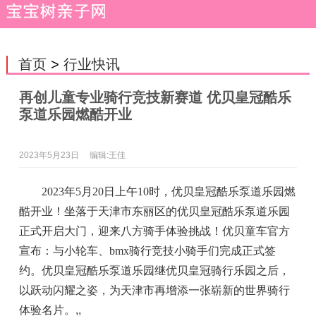
首页
>
行业快讯
再创儿童专业骑行竞技新赛道 优贝皇冠酷乐
泵道乐园燃酷开业
2023年5月23日
编辑:王佳
2023年5月20日上午10时，优贝
皇冠
酷乐泵道乐园燃
酷开业！坐落于天津市东丽区的优贝
皇冠
酷乐泵道乐园
正式开启大门，迎来八方骑手体验挑战！优贝童车官方
宣布：与小轮车、bmx骑行
竞技
小骑手们完成正式签
约。优贝
皇冠
酷乐泵道乐园继优贝
皇冠
骑行乐园之后，
以跃动闪耀之姿，为天津市再增添一张崭新的世界骑行
体验名片。
,,