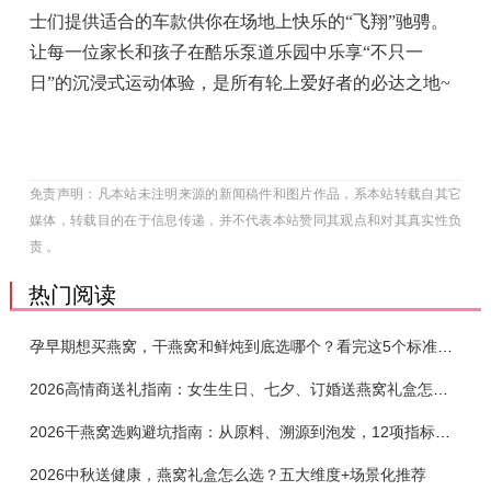
士们提供适合的车款供你在场地上快乐的“飞翔”驰骋。
让每一位家长和孩子在酷乐泵道乐园中乐享“不只一
日”的沉浸式运动体验，是所有轮上爱好者的必达之地~
免责声明：凡本站未注明来源的新闻稿件和图片作品，系本站转载自其它
媒体，转载目的在于信息传递，并不代表本站赞同其观点和对其真实性负
责 。
热门阅读
孕早期想买燕窝，干燕窝和鲜炖到底选哪个？看完这5个标准再下单
2026高情商送礼指南：女生生日、七夕、订婚送燕窝礼盒怎么选？不同关系选购攻略
2026干燕窝选购避坑指南：从原料、溯源到泡发，12项指标判断靠谱燕窝
2026中秋送健康，燕窝礼盒怎么选？五大维度+场景化推荐