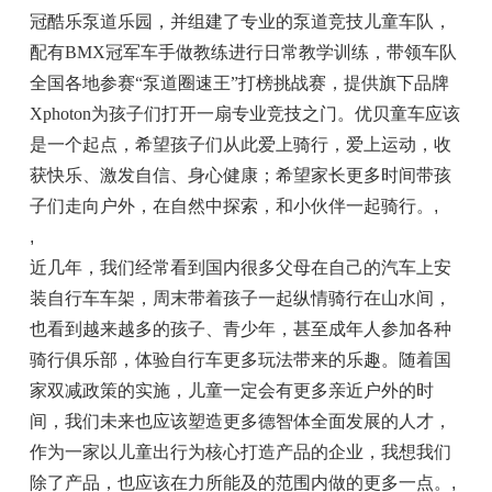
冠
酷乐泵道乐园，并组建了专业的泵道
竞技
儿童车队，
配有BMX冠军车手做教练进行日常教学训练，带领车队
全国各地参赛“泵道圈速王”打榜挑战赛，提供旗下品牌
Xphoton为孩子们打开一扇专业
竞技
之门。优贝童车应该
是一个起点，希望孩子们从此爱上骑行，爱上运动，收
获快乐、激发自信、身心健康；希望家长更多时间带孩
子们走向户外，在自然中探索，和小伙伴一起骑行。
,
,
近
几年，我们经常看到国内很多父母在自己的汽车上安
装自行车车架，周末带着孩子一起纵情骑行在山水间，
也看到越来越多的孩子、青少年，甚至成年人参加各种
骑行俱乐部，体验自行车更多玩法带来的乐趣。随着
国
家
双减政策的实施，儿童一定会有更多亲
近
户外的时
间，我们未来也应该塑造更多德智体全面发展的人才，
作为一家以儿童出行为核心打造产品的企业，我想我们
除了产品，也应该在力所能及的范围内做的更多一点。
,