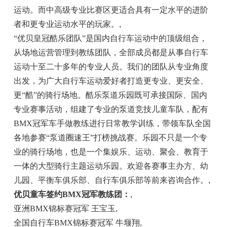
运动。而中高级专业比赛区更适合具有一定水
平
的进阶
者和更专业运动水
平
的
玩家
。
,
“优贝
皇冠
酷乐团队”是国内自行车运动中的顶级组合，
从场地运营管理到教练团队，全部成员都是从事自行车
运动十至
二十
多年的专业人员。我们的团队从专业角度
出发，为广大自行车运动爱好者打造更专业、更安全、
更“酷”的骑行场地。酷乐泵道乐园既可承接国际、国内
专业赛事活动，组建了专业的泵道
竞技
儿童车队，配有
BMX冠军车手做教练进行日常教学训练，带领车队全国
各地参赛“泵道圈速王”打榜挑战赛。乐园不只是一个专
业的骑行场地，也是一个集
娱乐
、运动、聚会、教育于
一体的大型骑行主题运动乐园。欢迎各赛事主办方、幼
儿园、
平
衡车俱乐部、自行车俱乐部等前来咨询合作。
,
优贝
童车签约
BMX冠军教练
团
：
,
亚洲BMX锦标赛冠军 王宝玉
,
全国自行车BMX锦标赛冠军 牛堰翔
,