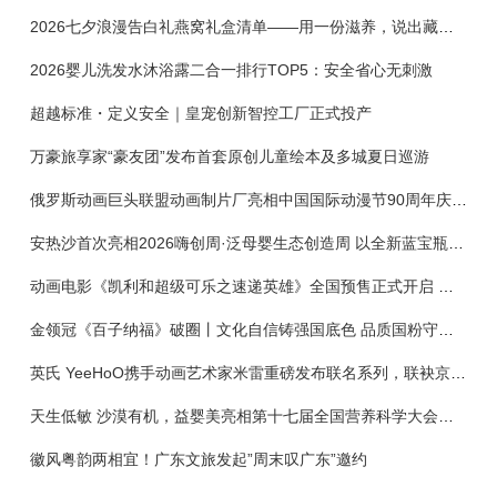
2026七夕浪漫告白礼燕窝礼盒清单——用一份滋养，说出藏在心底的爱
2026婴儿洗发水沐浴露二合一排行TOP5：安全省心无刺激
超越标准・定义安全｜皇宠创新智控工厂正式投产
万豪旅享家“豪友团”发布首套原创儿童绘本及多城夏日巡游
俄罗斯动画巨头联盟动画制片厂亮相中国国际动漫节90周年庆开启中国之旅新篇章
安热沙首次亮相2026嗨创周·泛母婴生态创造周 以全新蓝宝瓶定义婴童防晒新标杆
动画电影《凯利和超级可乐之速递英雄》全国预售正式开启 春日音舞冒险静待影院相约
金领冠《百子纳福》破圈丨文化自信铸强国底色 品质国粉守护新生
英氏 YeeHoO携手动画艺术家米雷重磅发布联名系列，联袂京东深化全渠道战略
天生低敏 沙漠有机，益婴美亮相第十七届全国营养科学大会，展示中国婴幼儿营养创新成果
徽风粤韵两相宜！广东文旅发起”周末叹广东”邀约