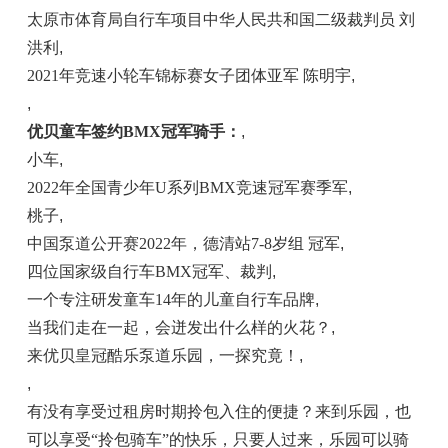
太原市体育局自行车项目中华
人民
共和国二级裁判员 刘
洪利
,
2021年竞速小轮车锦标赛女子团体亚军 陈明宇
,
,
优贝
童车签约
BMX冠军
骑手：
,
小车
,
2022年全国青少年U系列BMX竞速冠军赛季军
,
桃子
,
中国
泵道公开赛2022年，德清站7-8岁组 冠军
,
四位
国家
级自行车BMX冠军、裁判
,
一个专注研发童车14年的儿童自行车品牌
,
当我们走在一起，会迸发出什么样的火花？
,
来优贝
皇冠
酷乐泵道乐园，一探究竟！
,
,
有没有享受过租房时期拎包入住的便捷？来到乐园，也
可以享受“拎包骑车”的快乐，只要人过来，乐园可以骑